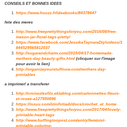
CONSEILS ET BONNES IDEES
https://www.houzz.fr/ideabooks/84378647
fete des meres
http://www.freeprettythingsforyou.com/2016/08/free-
mason-jar-floral-tags-pretty/
https://www.facebook.com/JessikaTaynaraDiy/videos/1
844529565812037
http://sugarandcharm.com/2015/04/17-homemade-
mothers-day-beauty-gifts.html
(clicquer sur l'image
pour avoir le lien)
http://organizeyourstuffnow.com/mothers-day-
printables
a imprimer/ a transferer
http://croisezlesfils.eklablog.com/cartonnettes-fleurs-
et-rosee-a127950896
https://issuu.com/irinifotiadi/docs/crochet_at_home
http://www.freeprettythingsforyou.com/2017/04/lovely-
printable-heart-tags
http://www.huffingtonpost.com/entry/feminist-
printable-coloring-