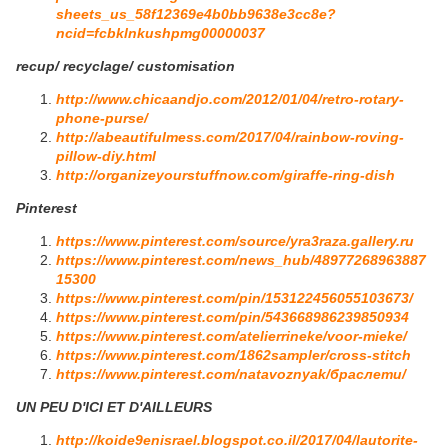
sheets_us_58f12369e4b0bb9638e3cc8e?
ncid=fcbklnkushpmg00000037
recup/ recyclage/ customisation
http://www.chicaandjo.com/2012/01/04/retro-rotary-
phone-purse/
http://abeautifulmess.com/2017/04/rainbow-roving-
pillow-diy.html
http://organizeyourstuffnow.com/giraffe-ring-dish
Pinterest
https://www.pinterest.com/source/yra3raza.gallery.ru
https://www.pinterest.com/news_hub/48977268963887
15300
https://www.pinterest.com/pin/153122456055103673/
https://www.pinterest.com/pin/543668986239850934
https://www.pinterest.com/atelierrineke/voor-mieke/
https://www.pinterest.com/1862sampler/cross-stitch
https://www.pinterest.com/natavoznyak/браслети/
UN PEU D'ICI ET D'AILLEURS
http://koide9enisrael.blogspot.co.il/2017/04/lautorite-