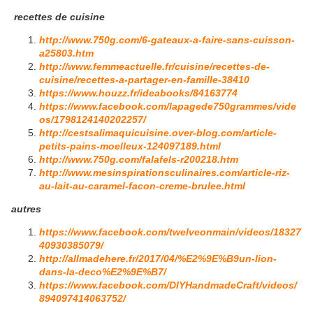
recettes de cuisine
http://www.750g.com/6-gateaux-a-faire-sans-cuisson-
a25803.htm
http://www.femmeactuelle.fr/cuisine/recettes-de-
cuisine/recettes-a-partager-en-famille-38410
https://www.houzz.fr/ideabooks/84163774
https://www.facebook.com/lapagede750grammes/vide
os/1798124140202257/
http://cestsalimaquicuisine.over-blog.com/article-
petits-pains-moelleux-124097189.html
http://www.750g.com/falafels-r200218.htm
http://www.mesinspirationsculinaires.com/article-riz-
au-lait-au-caramel-facon-creme-brulee.html
autres
https://www.facebook.com/twelveonmain/videos/18327
40930385079/
http://allmadehere.fr/2017/04/%E2%9E%B9un-lion-
dans-la-deco%E2%9E%B7/
https://www.facebook.com/DIYHandmadeCraft/videos/
894097414063752/