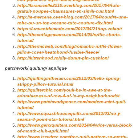
http://laramicelle2210.overblog.com/2017/04/tuto-
gratuit-poupee-chaussures-en-simili-cuir.html
http://e-mercerie.over-blog.com/2017/04/coudre-une-
robe-ou-un-top-oceane-tuto-couture-diy.html
https://unventdemode.com/2017/04/21/top-volant/
http://thecottagemama.com/2014/05/ruffle-shorts-
tutorial/
http://thermoweb.com/blog/romantic-ruffle-flower-
pillow-cover-heatnbond-fusible-fleece/
http://kittenhood.ro/diy-donut-pin-cushion/
patchwork/ quilting/ applique
http://quiltingintherain.com/2012/03/hello-spring-
strippy-pillow-tutorial.html
http://quilterchic.com/youll-be-in-awe-at-the-
adorableness-of-row-4-of-in-my-neighborhood/#
http://www.patchworkposse.com/modern-mini-quilt-
tutorial/
http://www.squashhousequilts.com/2012/03/no-y-
seams-8-point-star-tutorial.html
http://www.genxquilters.com/2014/04/vice-versa-block-
of-month-club-april.html
http://www.isewfree.com/free-quilt-pattern-so-pretty-