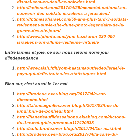
disrael-sera-en-deuil-ce-soir-des.html
http://kefisrael.com/2017/04/29/memorial-national-en-
souvenir-des-soldats-israeliens-a-jerusalem/
http://fr.timesofisrael.com/50-ans-plus-tard-3-soldats-
reviennent-sur-le-site-dune-photo-legendaire-de-la-
guerre-des-six-jours/
http://www.lphinfo.com/yom-hazikaron-230-000-
israeliens-ont-allume-veilleuse-virtuelle
Entre larmes et joie, ce soir nous fetons notre jour
d'independance
http://www.aish.fr/h/yom-haatsmaout/video/Israel-le-
pays-qui-defie-toutes-les-statistiques.html
Bien sur, c'est aussi le 1er mai
http://broderie.over-blog.org/2017/04/c-est-
dimanche.html
http://talonsaiguilles.over-blog.fr/2017/03/free-du-
lundi.brin-de-bonheur.html
http://flanerieaufildessaisons.eklablog.com/dictons-
du-1er-mai-grille-prenom-a117420538
http://solo.brode.over-blog.fr/2017/04/1er-mai.html
http://broderie.over-blog.org/2017/04/la-carte-du-