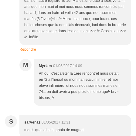
dans un autre registre, le 1er Mai est une date à fêter, voilà 44
ans que mon mari et moi nous nous sommes rencontrés, par
hasard, dans un train. et voilà 42 ans que nous sommes
mariés (8 février)<br /> Merci, ma douce, pour toutes ces
belles choses que tu nous fais découvrir, tant dans la broderie
ou d'autres arts que dans les sentiments<br /> Gros bisous<br
/> Joëlle
Répondre
M
Myriam
01/05/2017 14:09
Ah oui, c'est afeter la 1ere rencontre! nous c'etait
en72 a l'hopial ou mon mari etait infirmier et moi
eleve infirmiere! et nous nous sommes maries en
74... on doit avoir a peu pres le meme age!<br />
bisous, M
S
sarvenaz
01/05/2017 11:31
merci, quelle belle photo de muguet