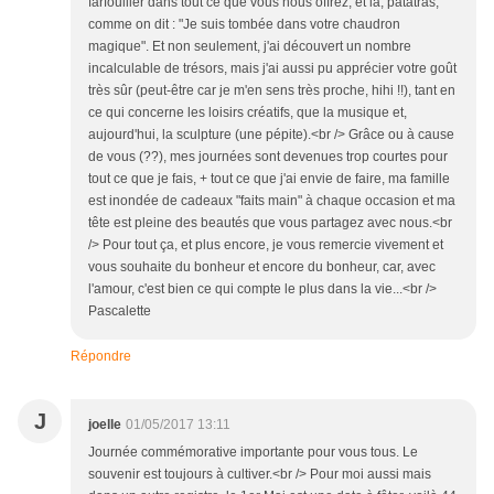
farfouiller dans tout ce que vous nous offrez, et là, patatras,
comme on dit : "Je suis tombée dans votre chaudron
magique". Et non seulement, j'ai découvert un nombre
incalculable de trésors, mais j'ai aussi pu apprécier votre goût
très sûr (peut-être car je m'en sens très proche, hihi !!), tant en
ce qui concerne les loisirs créatifs, que la musique et,
aujourd'hui, la sculpture (une pépite).<br /> Grâce ou à cause
de vous (??), mes journées sont devenues trop courtes pour
tout ce que je fais, + tout ce que j'ai envie de faire, ma famille
est inondée de cadeaux "faits main" à chaque occasion et ma
tête est pleine des beautés que vous partagez avec nous.<br
/> Pour tout ça, et plus encore, je vous remercie vivement et
vous souhaite du bonheur et encore du bonheur, car, avec
l'amour, c'est bien ce qui compte le plus dans la vie...<br />
Pascalette
Répondre
J
joelle
01/05/2017 13:11
Journée commémorative importante pour vous tous. Le
souvenir est toujours à cultiver.<br /> Pour moi aussi mais