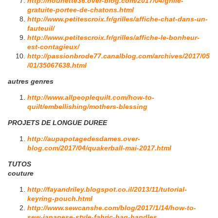
http://nounette36.over-blog.com/2017/04/grille-
gratuite-portee-de-chatons.html
http://www.petitescroix.fr/grilles/affiche-chat-dans-un-
fauteuil/
http://www.petitescroix.fr/grilles/affiche-le-bonheur-
est-contagieux/
http://passionbrode77.canalblog.com/archives/2017/05
/01/35067638.html
autres genres
http://www.allpeoplequilt.com/how-to-
quilt/embellishing/mothers-blessing
PROJETS DE LONGUE DUREE
http://aupapotagedesdames.over-
blog.com/2017/04/quakerball-mai-2017.html
TUTOS
couture
http://fayandriley.blogspot.co.il/2013/11/tutorial-
keyring-pouch.html
http://www.sewcanshe.com/blog/2017/1/14/how-to-
sew-japanese-style-fabric-bag-handles