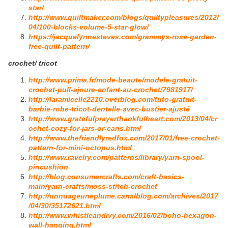
star/
http://www.quiltmaker.com/blogs/quiltypleasures/2012/
04/100-blocks-volume-5-star-glow/
https://jacquelynnesteves.com/grammys-rose-garden-
free-quilt-pattern/
crochet/ tricot
http://www.prima.fr/mode-beaute/modele-gratuit-
crochet-pull-ajoure-enfant-au-crochet/7981917/
http://laramicelle2210.overblog.com/tuto-gratuit-
barbie-robe-tricot-dentelle-avec-bustier-ajusté
http://www.gratefulprayerthankfulheart.com/2013/04/cr
ochet-cozy-for-jars-or-cans.html
http://www.thefriendlyredfox.com/2017/01/free-crochet-
pattern-for-mini-octopus.html
http://www.ravelry.com/patterns/library/yarn-spool-
pincushion
http://blog.consumercrafts.com/craft-basics-
main/yarn-crafts/moss-stitch-crochet
http://unnuageuneplume.canalblog.com/archives/2017
/04/30/35172621.html
http://www.whistleandivy.com/2016/02/boho-hexagon-
wall-hanging.html