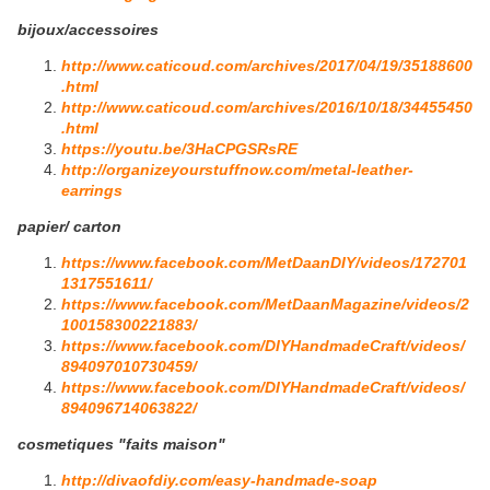
bijoux/accessoires
http://www.caticoud.com/archives/2017/04/19/35188600
.html
http://www.caticoud.com/archives/2016/10/18/34455450
.html
https://youtu.be/3HaCPGSRsRE
http://organizeyourstuffnow.com/metal-leather-
earrings
papier/ carton
https://www.facebook.com/MetDaanDIY/videos/172701
1317551611/
https://www.facebook.com/MetDaanMagazine/videos/2
100158300221883/
https://www.facebook.com/DIYHandmadeCraft/videos/
894097010730459/
https://www.facebook.com/DIYHandmadeCraft/videos/
894096714063822/
cosmetiques "faits maison"
http://divaofdiy.com/easy-handmade-soap