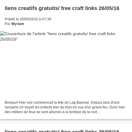
liens creatifs gratuits/ free craft links 26/05/16
Publié le 26/05/2016 à 07:38
Par
Myriam
Bonjour! Hier soir commencait la fete de Lag Baomer. Depuis plus d'une
semaine on voyait les enfants tirer du bois en vue d'un grand feu. Donc hier
des milliers de feux se sont allumes a la tombee de la nuit
http://sarfatit.com/lag-baomer/
http://www.fr.chabad.org/library/article_cdo/aid/510512/jewish/Lag-
BaOmer.htm http://www.chez-mamigoz.com/2016/05/marque-pages-celte-
de-la-fete-des-meres-2016.html...