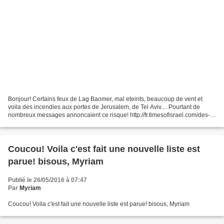
Bonjour! Certains feux de Lag Baomer, mal eteints, beaucoup de vent et
voila des incendies aux portes de Jerusalem, de Tel Aviv.... Pourtant de
nombreux messages annoncaient ce risque! http://fr.timesofisrael.com/des-
maisons-menacees-par-les-flammes-dans-un-quartier-de-jerusalem/
http://www.sew4home.com/projects/pillows-cushions/relaxing-therapeutic-
neck-pillows-fan-favorite...
Coucou! Voila c'est fait une nouvelle liste est
parue! bisous, Myriam
Publié le 26/05/2016 à 07:47
Par
Myriam
Coucou! Voila c'est fait une nouvelle liste est parue! bisous, Myriam