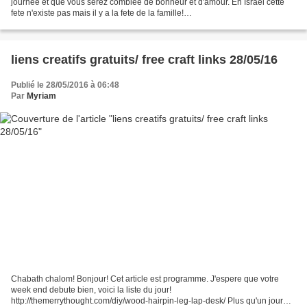
journee et que vous serez comblee de bonheur et d'amour. En Israel cette
fete n'existe pas mais il y a la fete de la famille!
http://aupapotagedesdames.over-blog.com/article-fans-de-fete-des-meres-
grand-meres-et-peres-107711801.html...
liens creatifs gratuits/ free craft links 28/05/16
Publié le 28/05/2016 à 06:48
Par
Myriam
Chabath chalom! Bonjour! Cet article est programme. J'espere que votre
week end debute bien, voici la liste du jour!
http://themerrythought.com/diy/wood-hairpin-leg-lap-desk/ Plus qu'un jour