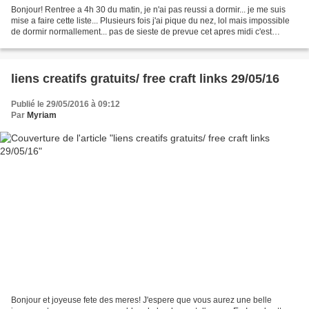
Bonjour! Rentree a 4h 30 du matin, je n'ai pas reussi a dormir... je me suis
mise a faire cette liste... Plusieurs fois j'ai pique du nez, lol mais impossible
de dormir normallement... pas de sieste de prevue cet apres midi c'est
dentiste :((( http://www.stitchandunwind.com/crochet-flower-pattern-crochet-
gerbera-daisy-wreath/...
liens creatifs gratuits/ free craft links 29/05/16
Publié le 29/05/2016 à 09:12
Par
Myriam
Bonjour et joyeuse fete des meres! J'espere que vous aurez une belle