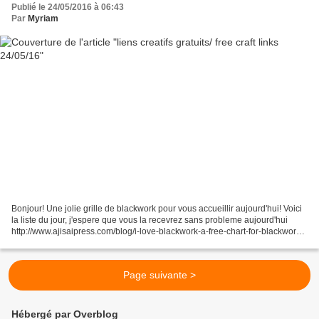
Publié le 24/05/2016 à 06:43
Par
Myriam
Bonjour! Une jolie grille de blackwork pour vous accueillir aujourd'hui! Voici
la liste du jour, j'espere que vous la recevrez sans probleme aujourd'hui
http://www.ajisaipress.com/blog/i-love-blackwork-a-free-chart-for-blackwork-
lovers/ http://www.elkalin.com/2016/05/le-t-baroque-broderie-main-et-
machine.html...
Page suivante >
Hébergé par Overblog