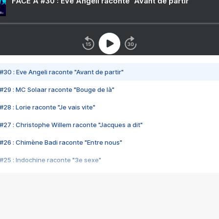
FACE A #30 : Eve Angeli raconte "Avant de partir"
#30 : Eve Angeli raconte "Avant de partir"
#29 : MC Solaar raconte "Bouge de là"
28 : Lorie raconte "Je vais vite"
#27 : Christophe Willem raconte "Jacques a dit"
#26 : Chimène Badi raconte "Entre nous"
#25 : Indochine raconte "3e sexe"
#24 : Zaho raconte "C'est chelou"
#23 : Patrick Bruel raconte "Au café des délices"
#22 : Kyo raconte "Le chemin"