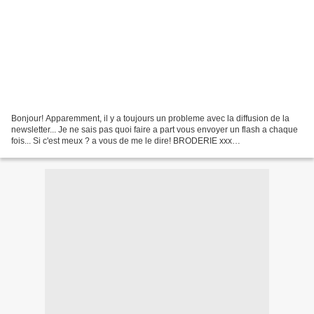
Bonjour! Apparemment, il y a toujours un probleme avec la diffusion de la
newsletter... Je ne sais pas quoi faire a part vous envoyer un flash a chaque
fois... Si c'est meux ? a vous de me le dire! BRODERIE xxx
http://www.elkalin.com/2016/05/une-poire-brodee-d-une-rose.html...