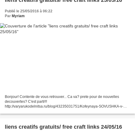
liens creatifs gratuits/ free craft links 25/05/16
Publié le 25/05/2016 à 06:22
Par
Myriam
Bonjour! Contente de vous retrouver... Ca va? prete pour de nouvelles
decouvertes? C'est parti!!!
http://varyarukodelnitsa.ru/blog/43235031751/Kofeynaya-SOVUSHKA-v-
kletke-svoimi-rukami http://nounette36.over-blog.com/2016/05/grille-gratuite-
girafe.html...
liens creatifs gratuits/ free craft links 24/05/16