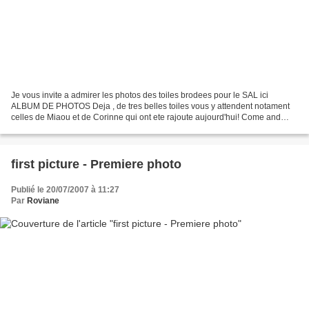
Je vous invite a admirer les photos des toiles brodees pour le SAL ici
ALBUM DE PHOTOS Deja , de tres belles toiles vous y attendent notament
celles de Miaou et de Corinne qui ont ete rajoute aujourd'hui! Come and
have a look at all the pictures send...
first picture - Premiere photo
Publié le 20/07/2007 à 11:27
Par
Roviane