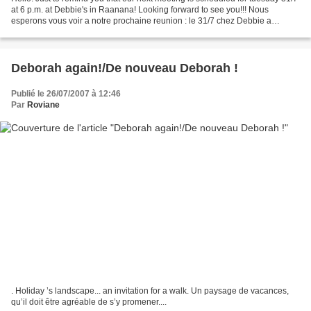
at 6 p.m. at Debbie's in Raanana! Looking forward to see you!!! Nous
esperons vous voir a notre prochaine reunion : le 31/7 chez Debbie a
Raanana a 6h. Rolande et Viviane
Deborah again!/De nouveau Deborah !
Publié le 26/07/2007 à 12:46
Par
Roviane
. Holiday ’s landscape... an invitation for a walk. Un paysage de vacances,
qu’il doit être agréable de s’y promener....