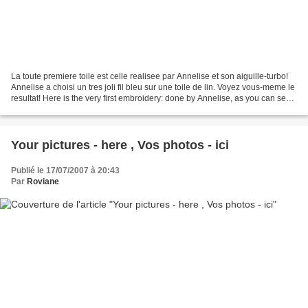
La toute premiere toile est celle realisee par Annelise et son aiguille-turbo!
Annelise a choisi un tres joli fil bleu sur une toile de lin. Voyez vous-meme le
resultat! Here is the very first embroidery: done by Annelise, as you can see,
she used a blue...
Your pictures - here , Vos photos - ici
Publié le 17/07/2007 à 20:43
Par
Roviane