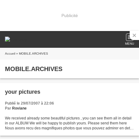
Publicité
MENU
Accueil
» MOBILE.ARCHIVES
MOBILE.ARCHIVES
your pictures
Publié le 29/07/2007 à 22:06
Par
Roviane
We received already some beautiful pictures , you can see them all in detail
in our ALBUM We will be happy to publish yours. Please send them here
Nous avons recu des magnifiques photos que vous pouvez admirer en detail
ici . N'oubliez pas de nous envoyez...