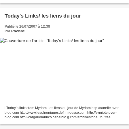
Today's Links/ les liens du jour
Publié le 26/07/2007 à 12:38
Par
Roviane
l Today’s links from Myriam Les liens du jour de Myriam http://aurelle.over-
blog.com http://www.leschroniquesdefrim ousse.com http://symiote.over-
blog.com http://cargaudlabrico.canalblo g.com/archives/one_to_free_
/index.html