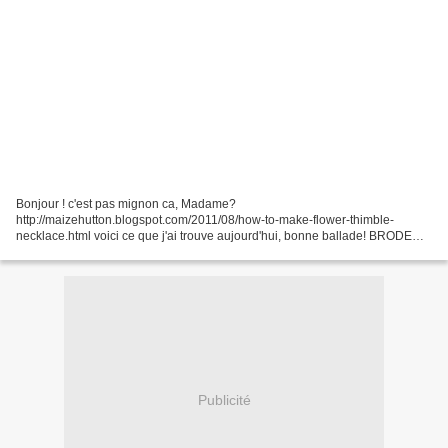
Bonjour ! c'est pas mignon ca, Madame?
http://maizehutton.blogspot.com/2011/08/how-to-make-flower-thimble-
necklace.html voici ce que j'ai trouve aujourd'hui, bonne ballade! BRODERIE
xxx http://www.defidetoile.com/article-free-grafico-gratuito-galito-index-
53218978.html...
Publicité