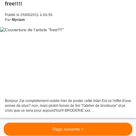
free!!!!
Publié le 25/08/2011 à 04:50
Par
Myriam
Bonjour J'ai completement oublie hier de poster cette liste! Est ce l'effet d'une
annee de plus? non, mais plutot l'envie de fnir "l'atelier de brodeuse" et je
crois que ce sera pour aujourd'hui!!! BRODERIE xxx
http://oakhavendesigns.blogspot.com/ http://www.il-mondo-di-
ezechiele.com/article-alfabeto-d-estate-summer-alphabet-alphabet-d-ete-
82170735.html...
Page suivante >