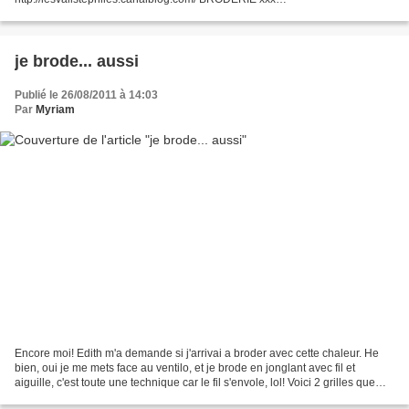
http://epicstitching.blogspot.com/2011/08/free-pattern-renes-frog.html...
je brode... aussi
Publié le 26/08/2011 à 14:03
Par
Myriam
Encore moi! Edith m'a demande si j'arrivai a broder avec cette chaleur. He
bien, oui je me mets face au ventilo, et je brode en jonglant avec fil et
aiguille, c'est toute une technique car le fil s'envole, lol! Voici 2 grilles que
vous connaissez toutes,...