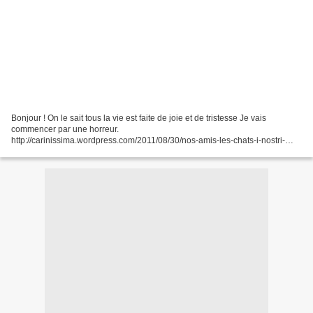
Bonjour ! On le sait tous la vie est faite de joie et de tristesse Je vais
commencer par une horreur.
http://carinissima.wordpress.com/2011/08/30/nos-amis-les-chats-i-nostri-
amici-gatti/ si il y a une petition a signer je le fais tout de suite
Heureusement...