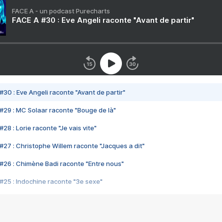
FACE A - un podcast Purecharts
FACE A #30 : Eve Angeli raconte "Avant de partir"
#30 : Eve Angeli raconte "Avant de partir"
#29 : MC Solaar raconte "Bouge de là"
28 : Lorie raconte "Je vais vite"
#27 : Christophe Willem raconte "Jacques a dit"
#26 : Chimène Badi raconte "Entre nous"
#25 : Indochine raconte "3e sexe"
#24 : Zaho raconte "C'est chelou"
#23 : Patrick Bruel raconte "Au café des délices"