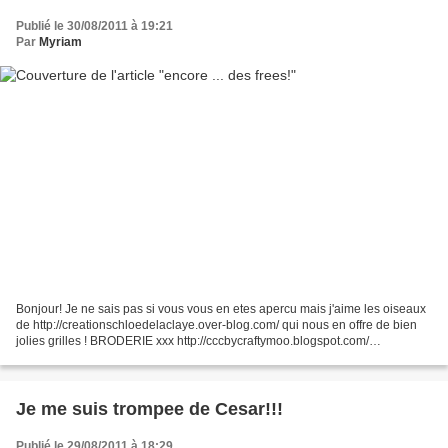
Publié le 30/08/2011 à 19:21
Par
Myriam
Bonjour! Je ne sais pas si vous vous en etes apercu mais j'aime les oiseaux
de http://creationschloedelaclaye.over-blog.com/ qui nous en offre de bien
jolies grilles ! BRODERIE xxx http://cccbycraftymoo.blogspot.com/
http://www.travauxmanuels.net/article-cubitus-tres-cool-grille-gratuite-
82838338.html...
Je me suis trompee de Cesar!!!
Publié le 29/08/2011 à 18:29