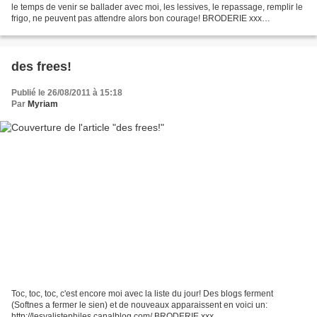
le temps de venir se ballader avec moi, les lessives, le repassage, remplir le
frigo, ne peuvent pas attendre alors bon courage! BRODERIE xxx
http://www.grafischerdienst.at/stickerei/...
des frees!
Publié le 26/08/2011 à 15:18
Par
Myriam
Toc, toc, toc, c'est encore moi avec la liste du jour! Des blogs ferment
(Softnes a fermer le sien) et de nouveaux apparaissent en voici un:
http://lesvalistephiles.canalblog.com/ BRODERIE xxx