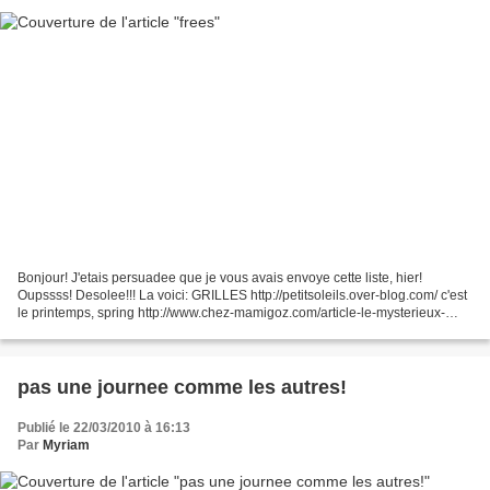
Bonjour! J'etais persuadee que je vous avais envoye cette liste, hier!
Oupssss! Desolee!!! La voici: GRILLES http://petitsoleils.over-blog.com/ c'est
le printemps, spring http://www.chez-mamigoz.com/article-le-mysterieux-
chat-noir-sous-les-tropiques-46654488.html...
pas une journee comme les autres!
Publié le 22/03/2010 à 16:13
Par
Myriam