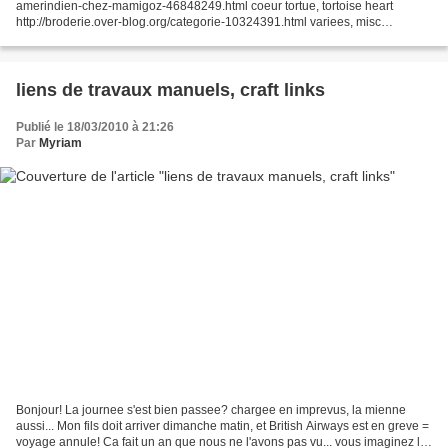
amerindien-chez-mamigoz-46848249.html coeur tortue, tortoise heart
http://broderie.over-blog.org/categorie-10324391.html variees, misc
http://www.cachounette.com/article-courrier-par-avion-46970181.html...
liens de travaux manuels, craft links
Publié le 18/03/2010 à 21:26
Par
Myriam
Bonjour! La journee s'est bien passee? chargee en imprevus, la mienne
aussi... Mon fils doit arriver dimanche matin, et British Airways est en greve =
voyage annule! Ca fait un an que nous ne l'avons pas vu... vous imaginez la