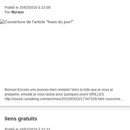
Publié le 25/03/2010 à 23:08
Par
Myriam
Bonsoir Encore une journee bien remplie! Voici la liste que je vous ai
preparee, ensuite je vous laisse pour quelques jours! GRILLES
http://zaza4.canalblog.com/archives/2010/03/24/17347328.html couronnes
crowns http://talonsaiguilles.over-blog.fr/article-free-du-lundi-pop-art-
printanier-45759904.html...
liens gratuits
Publié le 24/03/2010 à 21:21