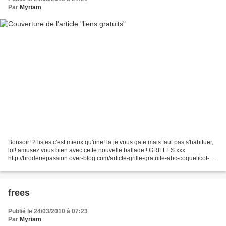
Par
Myriam
Bonsoir! 2 listes c'est mieux qu'une! la je vous gate mais faut pas s'habituer,
lol! amusez vous bien avec cette nouvelle ballade ! GRILLES xxx
http://broderiepassion.over-blog.com/article-grille-gratuite-abc-coquelicot-c-
et-d-47247973.html abc http://www.leschroniquesdefrimousse.com/article-
catastrophe-47323336.html...
frees
Publié le 24/03/2010 à 07:23
Par
Myriam