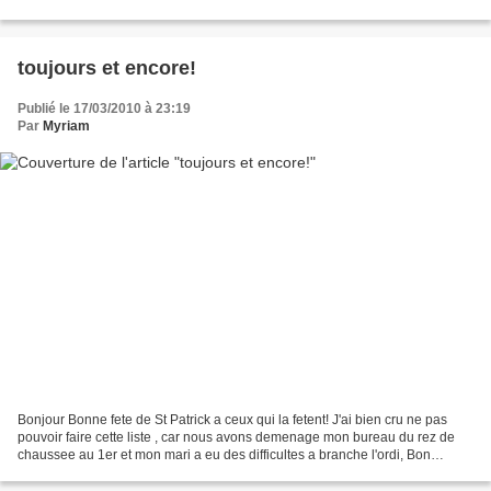
deception! Un petit moment...
toujours et encore!
Publié le 17/03/2010 à 23:19
Par
Myriam
Bonjour Bonne fete de St Patrick a ceux qui la fetent! J'ai bien cru ne pas
pouvoir faire cette liste , car nous avons demenage mon bureau du rez de
chaussee au 1er et mon mari a eu des difficultes a branche l'ordi, Bon
maintenant tout est en place! GRILLES...