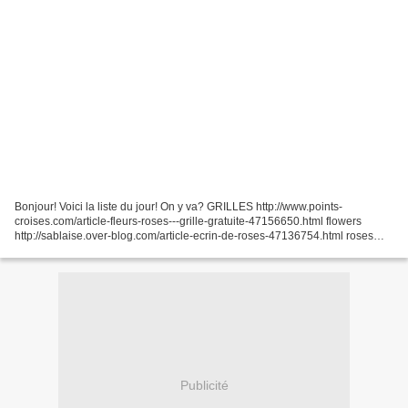
Bonjour! Voici la liste du jour! On y va? GRILLES http://www.points-
croises.com/article-fleurs-roses---grille-gratuite-47156650.html flowers
http://sablaise.over-blog.com/article-ecrin-de-roses-47136754.html roses
http://stof-nest.blogspot.com/2010/03/quaker-3.html...
Publicité