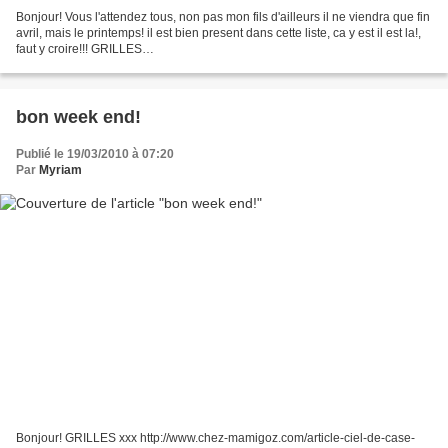
Bonjour! Vous l'attendez tous, non pas mon fils d'ailleurs il ne viendra que fin
avril, mais le printemps! il est bien present dans cette liste, ca y est il est la!,
faut y croire!!! GRILLES
http://ancsanaplo.blogspot.com/search/label/free%20chart M +...
bon week end!
Publié le 19/03/2010 à 07:20
Par
Myriam
Bonjour! GRILLES xxx http://www.chez-mamigoz.com/article-ciel-de-case-