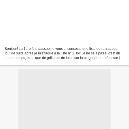
Bonjour! La 1ere fete passee, je vous ai concocte une liste de rattrapage!
tout de suite apres je m'attaque a la liste n* 2, lol! Je ne sais pas si c'est du
au printemps, mais que de grilles et de tutos sur la blogosphere, c'est sur je
vais en oublier,...