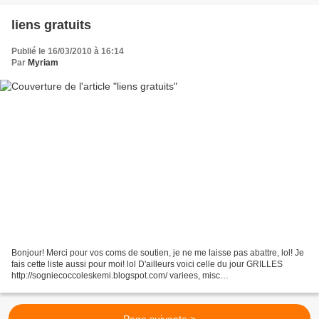
liens gratuits
Publié le 16/03/2010 à 16:14
Par
Myriam
Bonjour! Merci pour vos coms de soutien, je ne me laisse pas abattre, lol! Je
fais cette liste aussi pour moi! lol D'ailleurs voici celle du jour GRILLES
http://sogniecoccoleskemi.blogspot.com/ variees, misc
http://jurapointdecroix.canalblog.com/archives/2010/03/14/17230072.html...