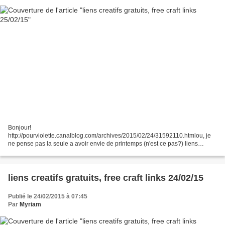
Bonjour!
http://pourviolette.canalblog.com/archives/2015/02/24/31592110.htmlou, je
ne pense pas la seule a avoir envie de printemps (n'est ce pas?) liens
anciens et alors? lol et de nouveaux.... http://talonsaiguilles.over-
blog.fr/article-free-du-lundi-envie-de-printemps-114589417.html...
liens creatifs gratuits, free craft links 24/02/15
Publié le 24/02/2015 à 07:45
Par
Myriam