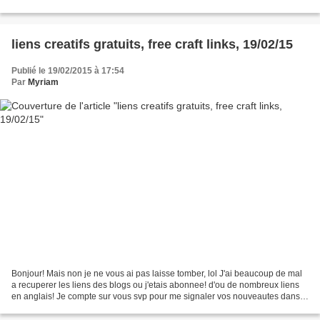
http://beachvintage.blogspot.co.il/2010/03/project-day-ornate-frame-pin-
cushion.html...
liens creatifs gratuits, free craft links, 19/02/15
Publié le 19/02/2015 à 17:54
Par
Myriam
Bonjour! Mais non je ne vous ai pas laisse tomber, lol J'ai beaucoup de mal
a recuperer les liens des blogs ou j'etais abonnee! d'ou de nombreux liens
en anglais! Je compte sur vous svp pour me signaler vos nouveautes dans
les commentaires... et faites...