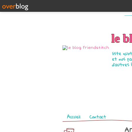
le b
liste quo
et nos pa
d'autres 
Pages
Accueil
Contact
Ar