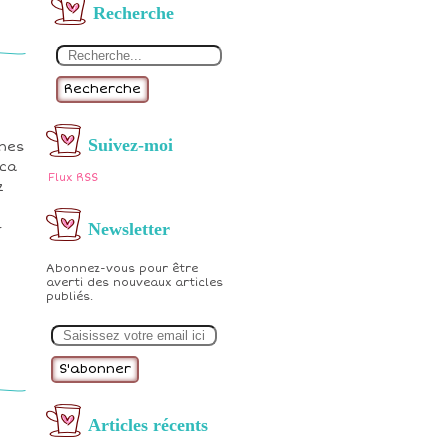
Recherche
Recherche
Suivez-moi
nnes
 ca
Flux RSS
z
Newsletter
-
Abonnez-vous pour être
averti des nouveaux articles
publiés.
E
m
a
i
l
Articles récents