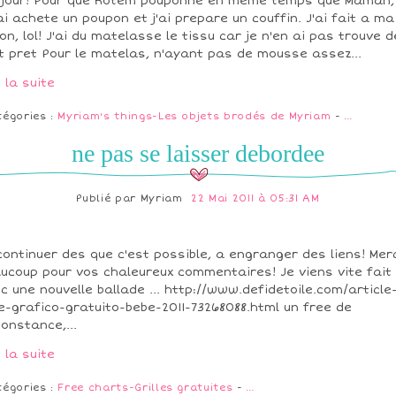
jour! Pour que Rotem pouponne en meme temps que Maman, 
 ai achete un poupon et j'ai prepare un couffin. J'ai fait a ma
on, lol! J'ai du matelasse le tissu car je n'en ai pas trouve d
t pret Pour le matelas, n'ayant pas de mousse assez...
e la suite
tégories :
Myriam's things-Les objets brodés de Myriam
-
…
ne pas se laisser debordee
Publié par
Myriam
22 Mai 2011 à 05:31 AM
continuer des que c'est possible, a engranger des liens! Mer
ucoup pour vos chaleureux commentaires! Je viens vite fait
c une nouvelle ballade ... http://www.defidetoile.com/article
e-grafico-gratuito-bebe-2011-73268088.html un free de
constance,...
e la suite
tégories :
Free charts-Grilles gratuites
-
…