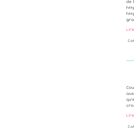
de 
htt
htt
gra
Lir
Ca
Cou
aux
qu'
cro
Lir
Ca