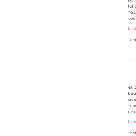
Bon
lui
fac
tou
Lir
Ca
et 
bea
ave
fre
cir
Lir
Ca