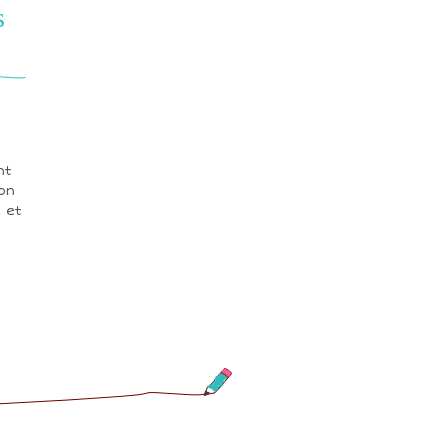
s
nt
ion
 et