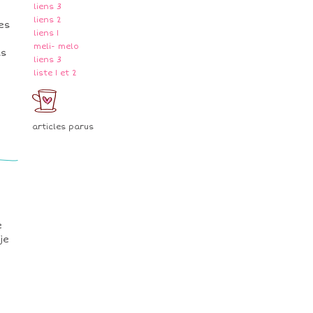
liens 3
liens 2
es
liens 1
meli- melo
ls
liens 3
liste 1 et 2
articles parus
e
je