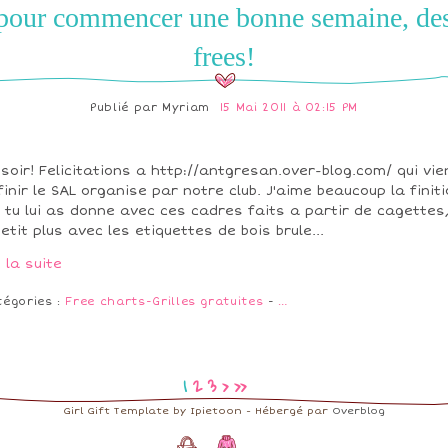
pour commencer une bonne semaine, de
frees!
Publié par
Myriam
15 Mai 2011 à 02:15 PM
soir! Felicitations a http://antgresan.over-blog.com/ qui vie
finir le SAL organise par notre club. J'aime beaucoup la finit
 tu lui as donne avec ces cadres faits a partir de cagettes,
petit plus avec les etiquettes de bois brule...
e la suite
tégories :
Free charts-Grilles gratuites
-
…
1
2
3
>
>>
Girl Gift Template by Ipietoon - Hébergé par
Overblog