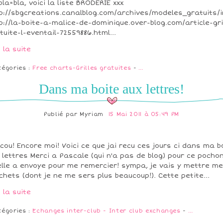
bla=bla, voici la liste BRODERIE xxx
p://sbgcreations.canalblog.com/archives/modeles_gratuits/i
p://la-boite-a-malice-de-dominique.over-blog.com/article-gri
tuite-l-eventail-72559886.html...
e la suite
tégories :
Free charts-Grilles gratuites
-
…
Dans ma boite aux lettres!
Publié par
Myriam
15 Mai 2011 à 05:49 PM
cou! Encore moi! Voici ce que jai recu ces jours ci dans ma b
 lettres Merci a Pascale (qui n'a pas de blog) pour ce pocho
elle a envoye pour me remercier! sympa, je vais y mettre m
chets (dont je ne me sers plus beaucoup!). Cette petite...
e la suite
tégories :
Echanges inter-club - Inter club exchanges
-
…