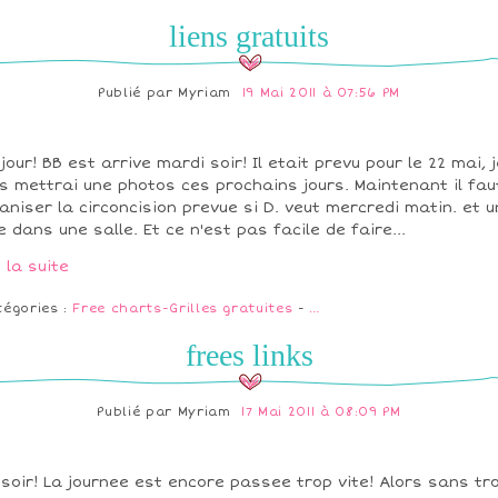
liens gratuits
Publié par
Myriam
19 Mai 2011 à 07:56 PM
jour! BB est arrive mardi soir! Il etait prevu pour le 22 mai, j
s mettrai une photos ces prochains jours. Maintenant il fau
aniser la circoncision prevue si D. veut mercredi matin. et 
e dans une salle. Et ce n'est pas facile de faire...
e la suite
tégories :
Free charts-Grilles gratuites
-
…
frees links
Publié par
Myriam
17 Mai 2011 à 08:09 PM
soir! La journee est encore passee trop vite! Alors sans tr