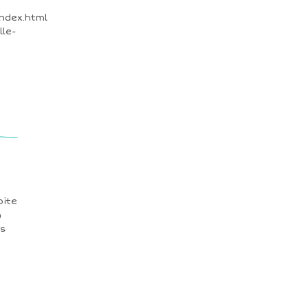
ndex.html
lle-
oite
n
es