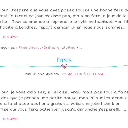
jour! J'espere que vous avez passe toutes une bonne fete d
es! En Israel ce jour n'existe pas, mais on fete le jour de la
ille... Tout commence a reprendre le rythme habituel. Mon fi
 habite a Londres, repart demain...Hier nous nous sommes...
e la suite
tégories :
Free charts-Grilles gratuites
-
…
frees
Publié par
Myriam
27 Mai 2011 à 05:13 AM
jour! je vous delaisse, si, si c'est vrai...mais pas tout a fair
 des que je prends une petite pause, mon PC sur les genoux 
s a la chasse aux liens gratuits. Voila une jolie liste bien
flee qui vous fera patienter jusqu'a dimanche j'espere!!!......
e la suite