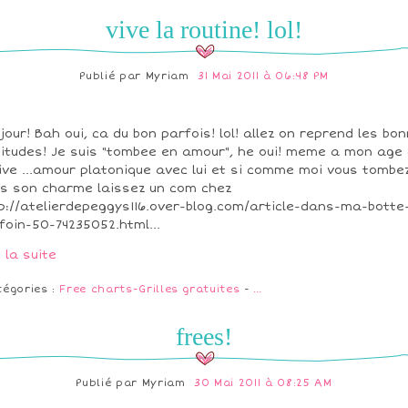
vive la routine! lol!
Publié par
Myriam
31 Mai 2011 à 06:48 PM
jour! Bah oui, ca du bon parfois! lol! allez on reprend les bo
itudes! Je suis "tombee en amour", he oui! meme a mon age
ive ...amour platonique avec lui et si comme moi vous tombe
s son charme laissez un com chez
p://atelierdepeggys116.over-blog.com/article-dans-ma-botte
foin-50-74235052.html...
e la suite
tégories :
Free charts-Grilles gratuites
-
…
frees!
Publié par
Myriam
30 Mai 2011 à 08:25 AM