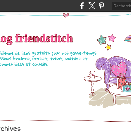
log friendstitch
tidienne de liens gratuits pour nos passe-temps
ssions broderie, crochet, tricot, couture et
bonnes idees et conseils.
chives