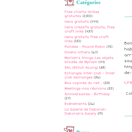
Catégories
Free charts-Grilles
gratuites
(2310)
liens gratuits
(744)
liens creatifs gratuits, free
craft links
(437)
liens gratuits free craft
links
(132)
Bon
Rondes - Round Robin
(75)
hab
Divers-others
(67)
arr
Myriam's things-Les objets
sou
brodés de Myriam
(44)
htt
SAL (Stitch ALong)
(38)
de-
Echanges inter-club - Inter
club exchanges
(36)
Lir
Nos copines du net...
(33)
Meetings-nos réunions
(32)
Ca
Anniversaires - Birthday
(27)
Evénements
(26)
La Galerie de Deborah-
Deborah's Galery
(19)