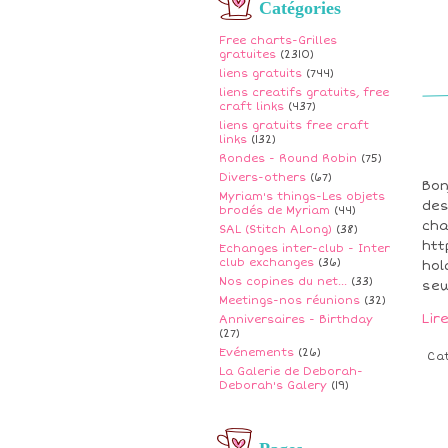
Catégories
Free charts-Grilles
gratuites
(2310)
liens gratuits
(744)
liens creatifs gratuits, free
craft links
(437)
liens gratuits free craft
links
(132)
Rondes - Round Robin
(75)
Divers-others
(67)
Bon
Myriam's things-Les objets
des
brodés de Myriam
(44)
cha
SAL (Stitch ALong)
(38)
htt
Echanges inter-club - Inter
club exchanges
(36)
hol
Nos copines du net...
(33)
sew
Meetings-nos réunions
(32)
Lir
Anniversaires - Birthday
(27)
Evénements
(26)
Ca
La Galerie de Deborah-
Deborah's Galery
(19)