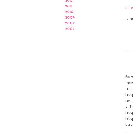
2012
2011
Lir
2010
2009
Ca
2008
2007
Bon
"bo
arr
htt
ne-
s-h
htt
htt
but