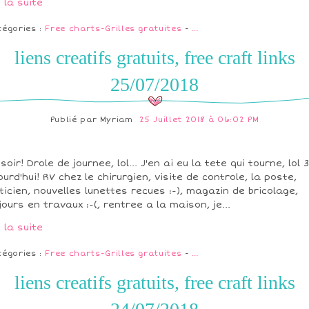
e la suite
tégories :
Free charts-Grilles gratuites
-
…
liens creatifs gratuits, free craft links
25/07/2018
Publié par
Myriam
25 Juillet 2018 à 06:02 PM
soir! Drole de journee, lol... J'en ai eu la tete qui tourne, lol 
ourd'hui! RV chez le chirurgien, visite de controle, la poste,
pticien, nouvelles lunettes recues :-), magazin de bricolage,
jours en travaux :-(, rentree a la maison, je...
e la suite
tégories :
Free charts-Grilles gratuites
-
…
liens creatifs gratuits, free craft links