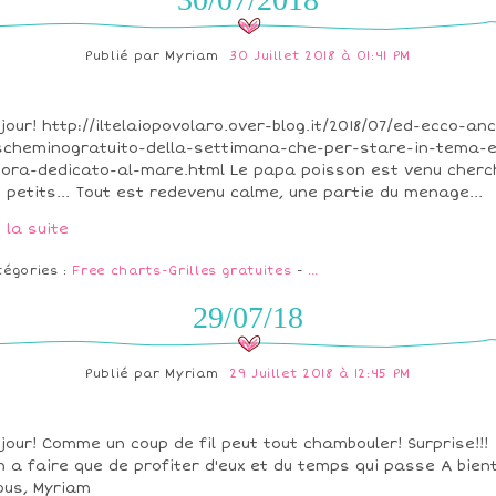
Publié par
Myriam
30 Juillet 2018 à 01:41 PM
jour! http://iltelaiopovolaro.over-blog.it/2018/07/ed-ecco-an
scheminogratuito-della-settimana-che-per-stare-in-tema-e
ora-dedicato-al-mare.html Le papa poisson est venu cherc
 petits... Tout est redevenu calme, une partie du menage...
e la suite
tégories :
Free charts-Grilles gratuites
-
…
29/07/18
Publié par
Myriam
29 Juillet 2018 à 12:45 PM
jour! Comme un coup de fil peut tout chambouler! Surprise!!!
n a faire que de profiter d'eux et du temps qui passe A bient
ous, Myriam