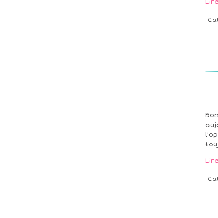
Lir
Ca
Bon
auj
l'o
tou
Lir
Ca