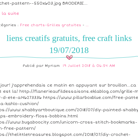
chet-pattern--550x603.jpg BRODERIE...
e la suite
tégories :
Free charts-Grilles gratuites
-
…
liens creatifs gratuits, free craft links
19/07/2018
Publié par
Myriam
19 Juillet 2018 à 06:54 AM
jour! j'apprehendais ce matin en appuyant sur brouillon...ca
t est la! http://flanerieaufildessaisons.eklablog.com/grille-
r-d-ete-a146273336 https://www.pillarboxblue.com/free-patt
da-kahlo-cushion/
ps://www.shabbyartboutique.com/2018/07/diy-painted-shabb
ps-embroidery-floss-bobbins.html
ps://www.bugaboocity.com/unicorn-cross-stitch-bookmarks-
h-free-pattern/
ps://thelittletreasures.blogspot.com/2018/07/diy-crochet-