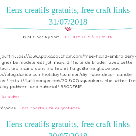
liens creatifs gratuits, free craft links
31/07/2018
Publié par
Myriam
31 Juillet 2018 à 02:44 PM
jour! https://www.polkadotchair.com/free-hand-embroidery
igns/ Le modele est joli mais difficile de broder avec cette
leur, les mains sont moites et l'aiguille ne glisse pas
p://blog.darice.com/holiday/summer/diy-rope-decor-candle-
der/ http://fluffmonger.net/2018/07/squeakers-the-otter-fre
ing-pattern-and-tutorial/ BRODERIE...
e la suite
tégories :
Free charts-Grilles gratuites
-
…
liens creatifs gratuits, free craft links
30/07/2018