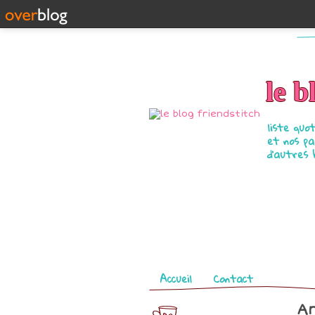
le b
liste quo
et nos pa
d'autres 
Pages
Accueil
Contact
Ar