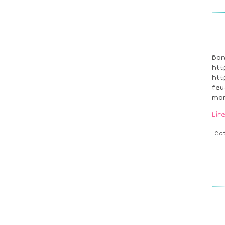
Bon
htt
htt
feu
mor
Lir
Ca