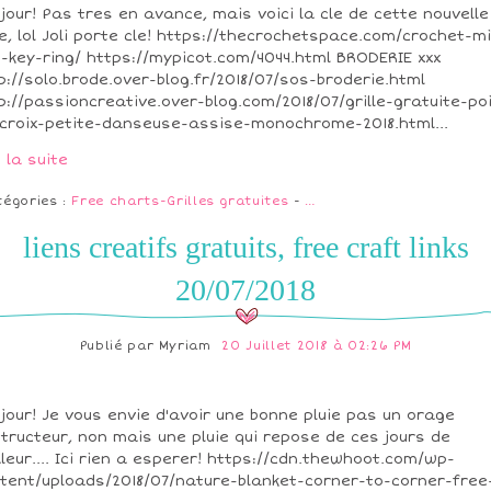
jour! Pas tres en avance, mais voici la cle de cette nouvelle
te, lol Joli porte cle! https://thecrochetspace.com/crochet-mi
-key-ring/ https://mypicot.com/4044.html BRODERIE xxx
p://solo.brode.over-blog.fr/2018/07/sos-broderie.html
p://passioncreative.over-blog.com/2018/07/grille-gratuite-po
croix-petite-danseuse-assise-monochrome-2018.html...
e la suite
tégories :
Free charts-Grilles gratuites
-
…
liens creatifs gratuits, free craft links
20/07/2018
Publié par
Myriam
20 Juillet 2018 à 02:26 PM
jour! Je vous envie d'avoir une bonne pluie pas un orage
tructeur, non mais une pluie qui repose de ces jours de
leur.... Ici rien a esperer! https://cdn.thewhoot.com/wp-
tent/uploads/2018/07/nature-blanket-corner-to-corner-free