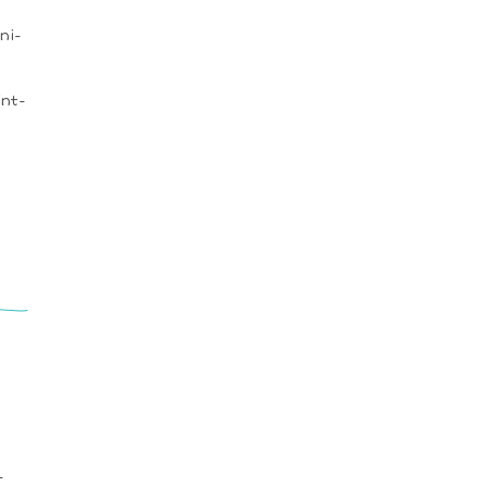
ni-
int-
-