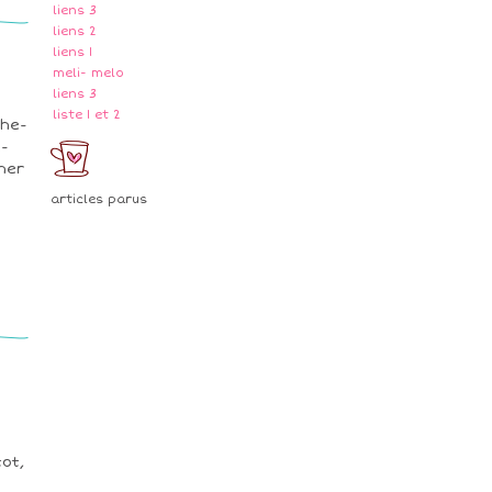
liens 3
liens 2
liens 1
meli- melo
liens 3
liste 1 et 2
che-
-
her
articles parus
ot,