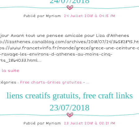
24/07/2018
Publié par
Myriam
24 Juillet 2018 à 04:15 PM
jour Avant tout une pensee amicale pour Liza d'Athenes
p://lizathenes.canalblog.com/archives/2018/07/24/36582895.h
ps://www.francetvinfo.fr/monde/grece/grece-une-ceinture-
-ravage-les-environs-d-athenes-au-moins-cinq-
ts_2864033.html...
e la suite
tégories :
Free charts-Grilles gratuites
-
…
liens creatifs gratuits, free craft links
23/07/2018
Publié par
Myriam
23 Juillet 2018 à 02:21 PM