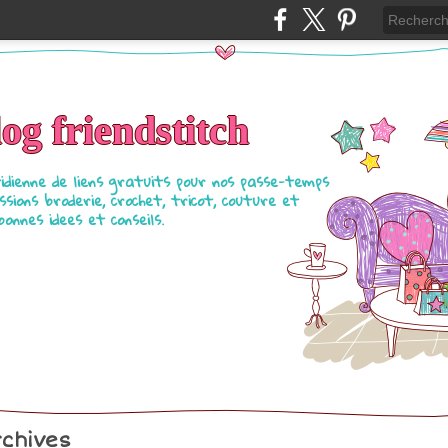
log friendstitch
tidienne de liens gratuits pour nos passe-temps
ssions broderie, crochet, tricot, couture et
bonnes idees et conseils.
chives