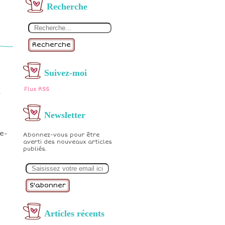
Recherche
Recherche
Suivez-moi
Flux RSS
-
Newsletter
e-
Abonnez-vous pour être
averti des nouveaux articles
publiés.
E
m
a
i
l
Articles récents