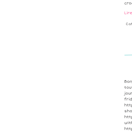
cro
Lir
Ca
Bon
tou
jou
fri
htt
sho
htt
wit
htt