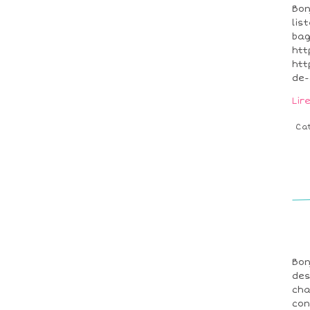
Bon
lis
bag
htt
htt
de-
Lir
Ca
Bon
des
cha
con