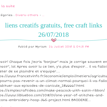
e la suite
tégories :
Divers-others
-
…
liens creatifs gratuits, free craft links
26/07/2018
Publié par
Myriam
26 Juillet 2018 à 04:31 PM
soir! Chaque fois j'ecris "bonjour" mais je corrige souvent e
nsoir", lol Apres avoir lu ce lien, y'a plus d'espoir... il va falloi
eter de se plaindre et s'equiper....
ps://www.francetvinfo.fr/economie/emploi/metiers/agricult
pourra-pas-revenir-a-un-climat-normal-pourquoi-il-va-fallo
abituer-aux-episodes-de-canicule_2866667.html
ps://simplecraftidea.com/make-peacock-with-satin-ribbon/
ps://www.lilblueboo.com/2018/01/one-year-of-stitches-and-
tons-embroidery-hoop-365-project.html BRODERIE...