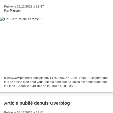
Publié le 29/12/2023 à 12:57
Par
Myriam
https://www.pinterest.com/pin/507147608052527246/ Bonjour! J'espere que
tout se passe bien pour vous! Hier la banlieue de Haiffa ete bombardee par
le Liban... J habite a 40 kms de la.. BRODERIE xxx
1.http://flanerieaufildessaisons.eklablog.com/dictons-et-fete-du-jour-
gaspard-grille-prenom-a114090510...
Article publié depuis Overblog
Publié le 28/12/2023 à 09:51