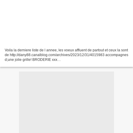
Voila la derniere liste de l annee, les voeux affluent de partout et ceux la sont
de http://dany88.canalblog.com/archives/2023/12/31/4015983 accompagnes
d;une jolie grille! BRODERIE xxx
1.https://craftwithcartwright.co.uk/handmade-cross-stitch-pattern-free/...