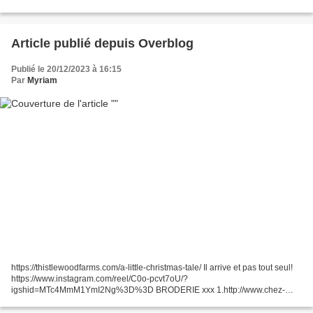
(N) 2.https://www.stitchingthenightaway.com/little-snowman-free-cross-stitch-
pattern/...
Article publié depuis Overblog
Publié le 20/12/2023 à 16:15
Par
Myriam
https://thistlewoodfarms.com/a-little-christmas-tale/ Il arrive et pas tout seul!
https://www.instagram.com/reel/C0o-pcvt7oU/?
igshid=MTc4MmM1YmI2Ng%3D%3D BRODERIE xxx 1.http://www.chez-
mamigoz.com/2023/12/carte-noel-un-nouveau-sapin-boules-a-broder.html...