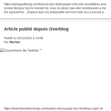
https://salvagedliving.com/how-to-turn-toilet-paper-rolls-into-snowflakes-and-
icicles/ Bonjour tout le monde! lol, vous ne devez pas etre nombreuses a me
lire aujourd'hui... j'espere que vos preparatifs vont bon train et y a encore pas
mal de temps, de...
Article publié depuis Overblog
Publié le 22/12/2023 à 14:08
Par
Myriam
https://www.themakersmap.com/napkin-decoupage-diy-christmas-sign/ Je