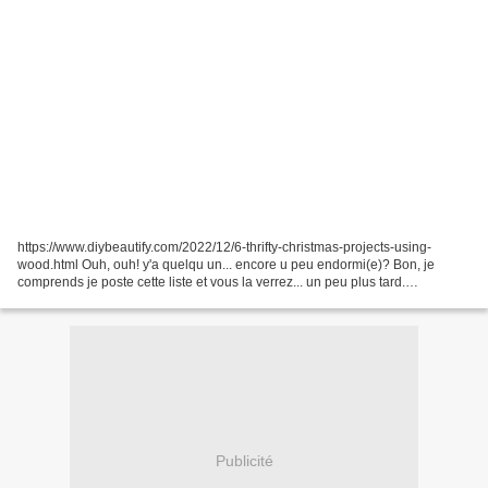
https://www.diybeautify.com/2022/12/6-thrifty-christmas-projects-using-
wood.html Ouh, ouh! y'a quelqu un... encore u peu endormi(e)? Bon, je
comprends je poste cette liste et vous la verrez... un peu plus tard.
BRODERIE xxx
1.http://grillesdemaryse.canalblog.com/archives/2023/12/24/40153757.html..
.
Publicité