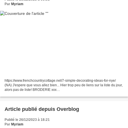
Par
Myriam
https://www.frenchcountrycottage.net/7-simple-decorating-ideas-for-nye/
(NA) J'espere que vous allez bien... Hier trop peu de liens sur la liste du jour,
alors pas de liste! BRODERIE xxx
1.http://www.passionericamo.eu/xmastree2007.pdf (N)
2.http://needleprint.blogspot.com/2010/01/estonian-snowflakes-free-
download.html...
Article publié depuis Overblog
Publié le 26/12/2023 à 18:21
Par
Myriam