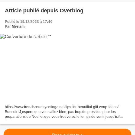
Article publié depuis Overblog
Publié le 19/12/2023 à 17:40
Par
Myriam
https://www.frenchcountrycottage.net/tips-for-beautiful-gift-wrap-ideas/
Bonsoir! J;espere que vous allez bien, pas trop de pression pour les
preparations de Noel et que vous trouverez le temps de venir jusqu'ici!
BRODERIE xxx 1.https://stitching.space/magic-dragon-cross-stitch-pattern/...