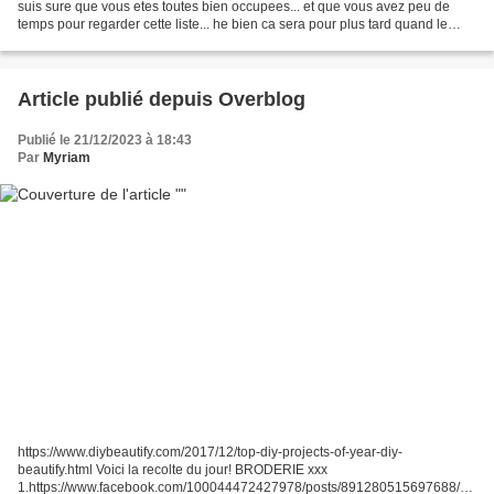
suis sure que vous etes toutes bien occupees... et que vous avez peu de
temps pour regarder cette liste... he bien ca sera pour plus tard quand le
rush sera passe! BRODERIE xxx
1.https://craftwithcartwright.co.uk/newsletter-cross-stitch-patterns/...
Article publié depuis Overblog
Publié le 21/12/2023 à 18:43
Par
Myriam
https://www.diybeautify.com/2017/12/top-diy-projects-of-year-diy-
beautify.html Voici la recolte du jour! BRODERIE xxx
1.https://www.facebook.com/100044472427978/posts/891280515697688/