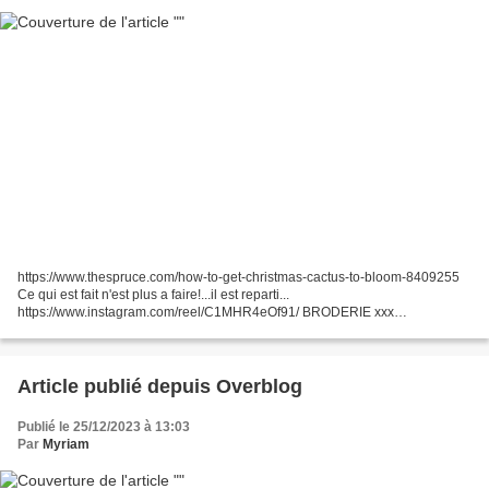
https://www.thespruce.com/how-to-get-christmas-cactus-to-bloom-8409255
Ce qui est fait n'est plus a faire!...il est reparti...
https://www.instagram.com/reel/C1MHR4eOf91/ BRODERIE xxx
1.https://craftwithcartwright.co.uk/free-january-gnome-cross-stitch-pattern/...
Article publié depuis Overblog
Publié le 25/12/2023 à 13:03
Par
Myriam