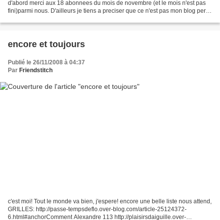
d'abord merci aux 18 abonnees du mois de novembre (et le mois n'est pas
fini)parmi nous. D'ailleurs je tiens a preciser que ce n'est pas mon blog perso
mais celui de notre club...
encore et toujours
Publié le 26/11/2008 à 04:37
Par
Friendstitch
c'est moi! Tout le monde va bien, j'espere! encore une belle liste nous attend,
GRILLES: http://passe-tempsdeflo.over-blog.com/article-25124372-
6.html#anchorComment Alexandre 113 http://plaisirsdaiguille.over-