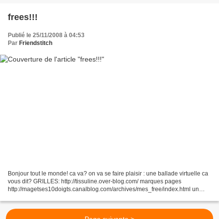
frees!!!
Publié le 25/11/2008 à 04:53
Par
Friendstitch
Bonjour tout le monde! ca va? on va se faire plaisir : une ballade virtuelle ca
vous dit? GRILLES: http://tissuline.over-blog.com/ marques pages
http://magetses10doigts.canalblog.com/archives/mes_free/index.html un
pere Noel http://talonsaiguilles.over-blog.fr/...