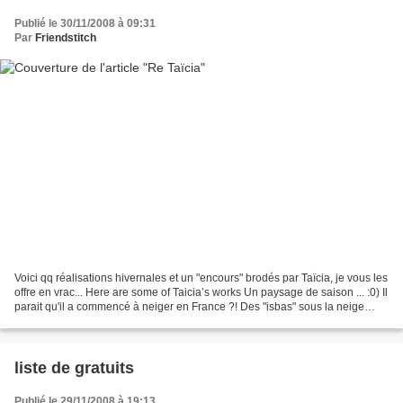
Publié le 30/11/2008 à 09:31
Par
Friendstitch
Voici qq réalisations hivernales et un "encours" brodés par Taïcia, je vous les
offre en vrac... Here are some of Taicia’s works Un paysage de saison ... :0) Il
parait qu'il a commencé à neiger en France ?! Des "isbas" sous la neige
Ours polaire ? Le...
liste de gratuits
Publié le 29/11/2008 à 19:13