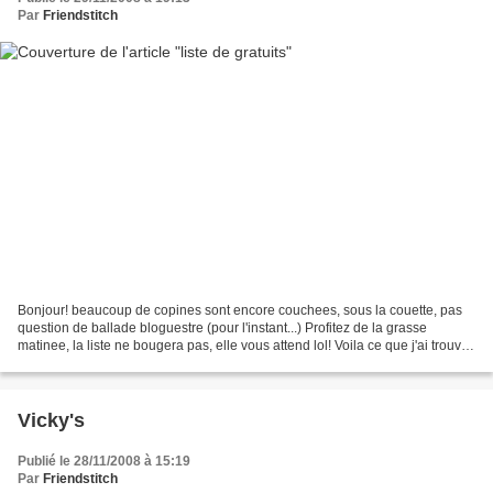
Par
Friendstitch
Bonjour! beaucoup de copines sont encore couchees, sous la couette, pas
question de ballade bloguestre (pour l'instant...) Profitez de la grasse
matinee, la liste ne bougera pas, elle vous attend lol! Voila ce que j'ai trouve
aujourd'hui: GRILLES:
http://mahelia.canalblog.com/archives/2008/11/29/10847243.html...
Vicky's
Publié le 28/11/2008 à 15:19
Par
Friendstitch