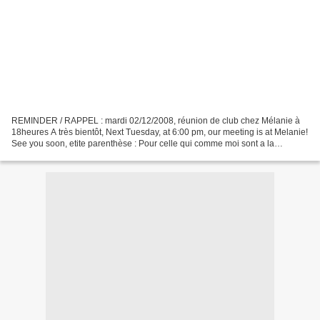
REMINDER / RAPPEL : mardi 02/12/2008, réunion de club chez Mélanie à
18heures A très bientôt, Next Tuesday, at 6:00 pm, our meeting is at Melanie!
See you soon, etite parenthèse : Pour celle qui comme moi sont a la
recherche d' idees de rangement de fils...