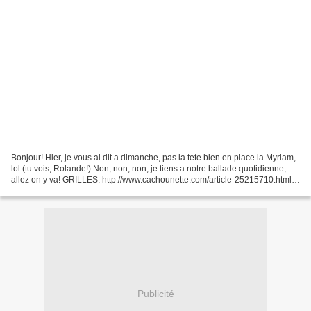
Bonjour! Hier, je vous ai dit a dimanche, pas la tete bien en place la Myriam,
lol (tu vois, Rolande!) Non, non, non, je tiens a notre ballade quotidienne,
allez on y va! GRILLES: http://www.cachounette.com/article-25215710.html
scout toujours http://www.cachounette.com/article-25225016.html...
Publicité