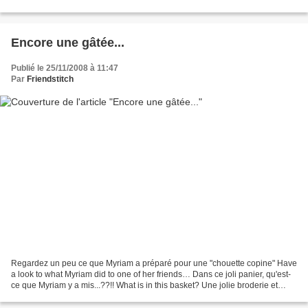
blog.com/categorie-10645072.html Noel
http://www.dohler.com.br/content.cfm?cnt_id=13&motivo=19...
Encore une gâtée...
Publié le 25/11/2008 à 11:47
Par
Friendstitch
Regardez un peu ce que Myriam a préparé pour une "chouette copine" Have
a look to what Myriam did to one of her friends… Dans ce joli panier, qu'est-
ce que Myriam y a mis...??!! What is in this basket? Une jolie broderie et
puis... One lovely embroidery...