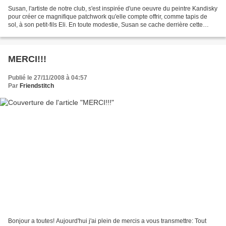
Susan, l'artiste de notre club, s'est inspirée d'une oeuvre du peintre Kandisky
pour créer ce magnifique patchwork qu'elle compte offrir, comme tapis de
sol, à son petit-fils Eli. En toute modestie, Susan se cache derrière cette
superbe toile ! Susan,...
MERCI!!!
Publié le 27/11/2008 à 04:57
Par
Friendstitch
Bonjour a toutes! Aujourd'hui j'ai plein de mercis a vous transmettre: Tout