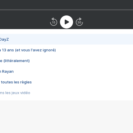
 DayZ
 a 13 ans (et vous l'avez ignoré)
e (littéralement)
im Rayan
 toutes les règles
s les jeux vidéo
us choquant de Rockstar ? - Le scandale BULLY
e plus moche de Steam
du RÊVE tourne au CAUCHEMAR