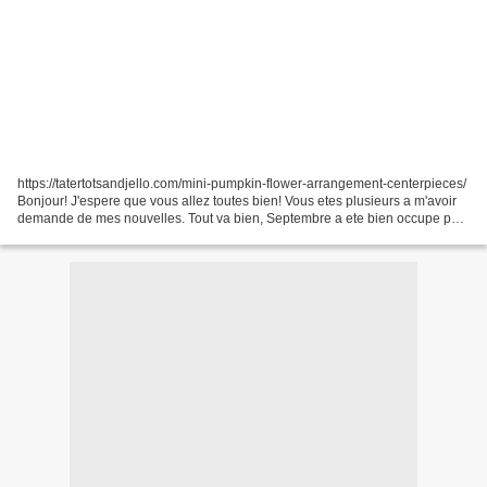
https://tatertotsandjello.com/mini-pumpkin-flower-arrangement-centerpieces/
Bonjour! J'espere que vous allez toutes bien! Vous etes plusieurs a m'avoir
demande de mes nouvelles. Tout va bien, Septembre a ete bien occupe par
les fetes du nouvel an (Roch...