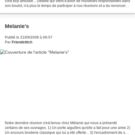
s'est bcp amusée... Debbie qui vient d'avoir de nouvelles responsbilités dans
son boulot, n'a plus le temps de participer à nos réunions et a du renoncer
pour un temps (qu'on espère...
Melanie's
Publié le 21/09/2008 à 08:57
Par
Friendstitch
Notre dernière réunion s'est tenue chez Mélanie qui nous a présenté
certains de ses ouvrages. 1) Un porte aiguilles qu'elle a fait pour une amie 2)
Un encours broderie classique qui lui a été offerte... 3) l'encadrement de son