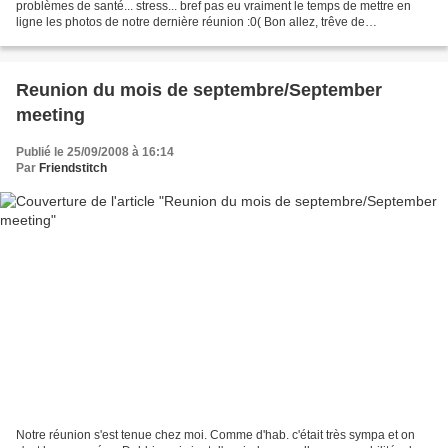
problèmes de santé... stress... bref pas eu vraiment le temps de mettre en
ligne les photos de notre dernière réunion :0( Bon allez, trêve de
bavardages, je vais rattraper tout ça...
Reunion du mois de septembre/September
meeting
Publié le 25/09/2008 à 16:14
Par
Friendstitch
Notre réunion s'est tenue chez moi. Comme d'hab. c'était très sympa et on