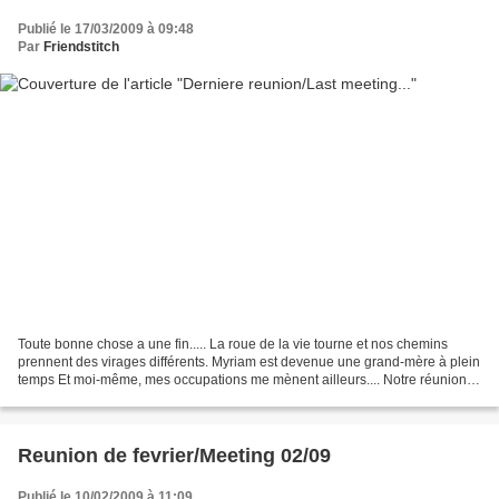
Publié le 17/03/2009 à 09:48
Par
Friendstitch
Toute bonne chose a une fin..... La roue de la vie tourne et nos chemins
prennent des virages différents. Myriam est devenue une grand-mère à plein
temps Et moi-même, mes occupations me mènent ailleurs.... Notre réunion
de club, qui tombait le jour de...
Reunion de fevrier/Meeting 02/09
Publié le 10/02/2009 à 11:09