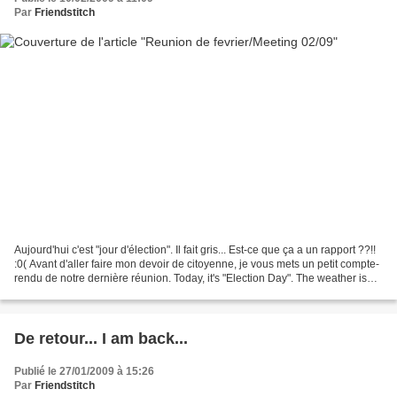
Par
Friendstitch
Aujourd'hui c'est "jour d'élection". Il fait gris... Est-ce que ça a un rapport ??!!
:0( Avant d'aller faire mon devoir de citoyenne, je vous mets un petit compte-
rendu de notre dernière réunion. Today, it's "Election Day". The weather is
grey... Is there...
De retour... I am back...
Publié le 27/01/2009 à 15:26
Par
Friendstitch