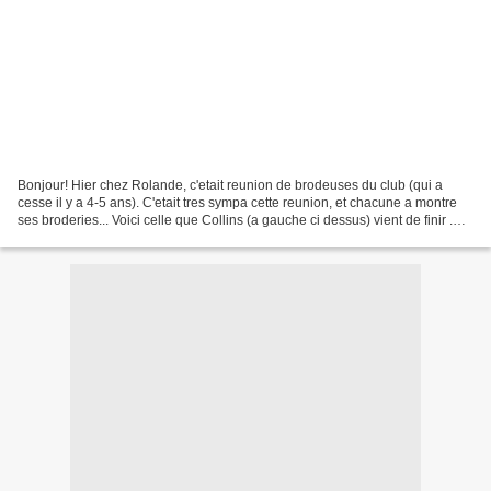
Bonjour! Hier chez Rolande, c'etait reunion de brodeuses du club (qui a
cesse il y a 4-5 ans). C'etait tres sympa cette reunion, et chacune a montre
ses broderies... Voici celle que Collins (a gauche ci dessus) vient de finir .
Pnina a apporte sa nappe...