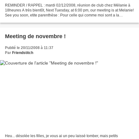
REMINDER / RAPPEL : mardi 02/12/2008, réunion de club chez Mélanie à
18heures A très bientôt, Next Tuesday, at 6:00 pm, our meeting is at Melanie!
See you soon, etite parenthèse : Pour celle qui comme moi sont a la
recherche d' idees de rangement de fils...
Meeting de novembre !
Publié le 20/11/2008 à 11:37
Par
Friendstitch
Heu... désolée les filles, je vous ai un peu laissé tomber, mais petits