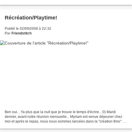
tout premier RR sur l'Afrique...
Récréation/Playtime!
Publié le 02/09/2008 à 22:32
Par
Friendstitch
Ben oui... Ya plus que la nuit que je trouve le temps d'écrire...:0) Mardi
dernier, avant notre réunion mensuelle... Myriam est venue déjeuner chez
moi et après le repas, nous nous sommes lancées dans la "création fimo". Je
dois dire que c'était notre...