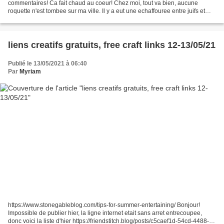
commentaires! Ca fait chaud au coeur! Chez moi, tout va bien, aucune
roquette n'est tombee sur ma ville. Il y a eut une echaffouree entre juifs et
arabes mais de courte duree et sans...
liens creatifs gratuits, free craft links 12-13/05/21
Publié le 13/05/2021 à 06:40
Par
Myriam
https://www.stonegableblog.com/tips-for-summer-entertaining/ Bonjour!
Impossible de publier hier, la ligne internet etait sans arret entrecoupee,
donc voici la liste d'hier https://friendstitch.blog/posts/c5caef1d-54cd-4488-