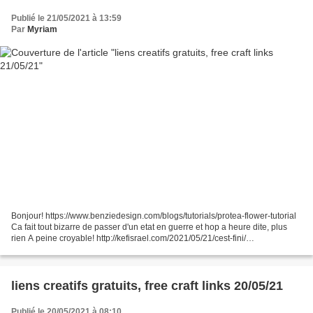
Publié le 21/05/2021 à 13:59
Par
Myriam
Bonjour! https://www.benziedesign.com/blogs/tutorials/protea-flower-tutorial
Ca fait tout bizarre de passer d'un etat en guerre et hop a heure dite, plus
rien A peine croyable! http://kefisrael.com/2021/05/21/cest-fini/
https://friendstitch.blog/post...
liens creatifs gratuits, free craft links 20/05/21
Publié le 20/05/2021 à 08:10