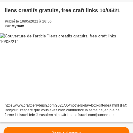
liens creatifs gratuits, free craft links 10/05/21
Publié le 10/05/2021 à 16:56
Par
Myriam
https://www.craftberrybush.com/2021/05/mothers-day-box-gift-idea.html (FM)
Bonjour! J'espere que vous avez bien commence la semaine, en pleine
forme Ici Israel fete Jerusalem https://fr.timesofisrael.com/journee-de-
jerusalem-au-nom-de-tous-ceux-qui-sont-morts-pour-unifier-la-ville/...