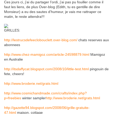
Ces jours ci, j'ai du partager l'ordi, j'ai pas pu fouiller comme il
faut les liens, de plus Over-blog (Edith, tu es gentille de dire
Monsieur) a eu des sautes d'humeur, je vais me rattraper ce
matin, le reste attendra!!!
GRILLES:
http://lestrucsdefeeclobouclett.over-blog.com/
chats reserves aux
abonnees
http://www.chez-mamigoz.com/article-24598879.html
Mamigoz
en Australie
http://itsdaffycat.blogspot.com/2008/10/little-test.html
pingouin de
fete, cheers!
http://www.broderie.net/grats.html
http://www.cosmichandmade.com/crafts/index.php?
p=freebies
winter sampler
http://www.broderie.net/grats.html
http://gazette94.blogspot.com/2008/06/grille-gratuite-
47.html
maison, cottage