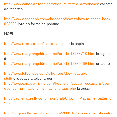
http://www.canadianliving.com/free_stuff/free_downloads/
carnets
de recettes
http://www.ohdeedoh.com/ohdeedoh/how-to/how-to-shape-book-
068696
livre en forme de pomme
NOEL:
http://www.tokensandtrifles.com/hc
pour le sapin
http://www.mary-angeldream.net/article-13933718.html
bougeoir
de fete
http://www.mary-angeldream.net/article-13990489.html
un autre
http://www.lollychops.com/lollychops/downloadable-
stuff/
etiquettes a telecharger
http://www.canadianliving.com/free_stuff/special_occasions/downl
oad_our_printable_christmas_gift_tags.php
la aussi
http://cachefly.oreilly.com/make/craft/CRAFT_Magazine_pattern6
5.pdf
http://bugsandfishes.blogspot.com/2008/10/felt-ornament-how-to-