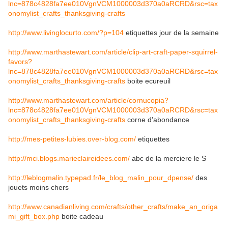
lnc=878c4828fa7ee010VgnVCM1000003d370a0aRCRD&rsc=tax
onomylist_crafts_thanksgiving-crafts
http://www.livinglocurto.com/?p=104
etiquettes jour de la semaine
http://www.marthastewart.com/article/clip-art-craft-paper-squirrel-
favors?
lnc=878c4828fa7ee010VgnVCM1000003d370a0aRCRD&rsc=tax
onomylist_crafts_thanksgiving-crafts
boite ecureuil
http://www.marthastewart.com/article/cornucopia?
lnc=878c4828fa7ee010VgnVCM1000003d370a0aRCRD&rsc=tax
onomylist_crafts_thanksgiving-crafts
corne d'abondance
http://mes-petites-lubies.over-blog.com/
etiquettes
http://mci.blogs.marieclaireidees.com/
abc de la merciere le S
http://leblogmalin.typepad.fr/le_blog_malin_pour_dpense/
des
jouets moins chers
http://www.canadianliving.com/crafts/other_crafts/make_an_origa
mi_gift_box.php
boite cadeau