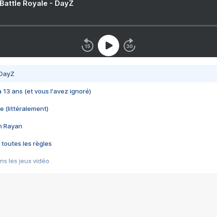
 Battle Royale - DayZ
 DayZ
 a 13 ans (et vous l'avez ignoré)
e (littéralement)
im Rayan
 toutes les règles
s les jeux vidéo
us choquant de Rockstar ? - Le scandale BULLY
e plus moche de Steam
du RÊVE tourne au CAUCHEMAR