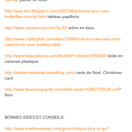
http://sew-eco.blogspot.com/2007/08/preseve-your-own-
butterflies-tutorial.html
tableau papillons
http://www.revoluzzza.com/?p=54
arbre en tissu
http://www.craftstylish.com/item/12896/how-to-make-leaf-print-
napkins-for-your-holiday-table
http://www.freepatterns.com/list.html?criteria=FP00459
boite en
canevas plastique
http://petitecroixdenat.canalblog.com/
carte de Noel, Christmas
card
http://www.bluemarguerite.com/effet-email-%288720%29.cml
?
fimo
BONNES IDEES ET CONSEILS:
http://www.marthastewart.com/good-thing/a-slice-to-go?