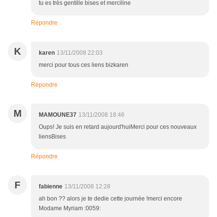
tu es très gentille bises et merciline
Répondre
K
karen
13/11/2008 22:03
merci pour tous ces liens bizkaren
Répondre
M
MAMOUNE37
13/11/2008 18:46
Oups! Je suis en retard aujourd'huiMerci pour ces nouveaux
liensBises
Répondre
F
fabienne
13/11/2008 12:28
ah bon ?? alors je te dedie cette journée !merci encore
Modame Myriam :0059: