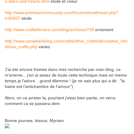
1-stars-and-hearts.html
etoile et coeur
http://www.primmartcommunity.com/forum/showthread.php?
t=92607
etoile
http://www.craftleftovers.com/blog/archives/739
ornement
http://www.canadianliving.com/crafts/other_crafts/decorative_chri
stmas_crafts.php
varies
J'ai ete encore freinee dans mes recherche par over-blog, ca
m'enerve....j'en ai assez de toute cette technique mais en meme
temps je l'adore....grand dilemme ! (je ne sais plus qui a dit : "la
haine est l'antichambre de l'amour")
Alors, on va arreter la, pourtant j'etais bien partie, on verra
comment ca se passera dem
Bonne journee, bisous, Myriam