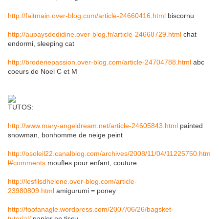
http://faitmain.over-blog.com/article-24660416.html
biscornu
http://aupaysdedidine.over-blog.fr/article-24668729.html
chat
endormi, sleeping cat
http://broderiepassion.over-blog.com/article-24704788.html
abc
coeurs de Noel C et M
TUTOS:
http://www.mary-angeldream.net/article-24605843.html
painted
snowman, bonhomme de neige peint
http://osoleil22.canalblog.com/archives/2008/11/04/11225750.htm
l#comments
moufles pour enfant, couture
http://lesfilsdhelene.over-blog.com/article-
23980809.html
amigurumi = poney
http://foofanagle.wordpress.com/2007/06/26/bagsket-
tutorial/
panier en tissu