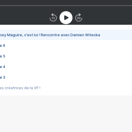
bey Maguire, c'est lui ! Rencontre avec Damien Witecka
e 6
e 5
e 4
e 3
s créatrices de la VF !
e 2
e 1
e Mektoub My Love arrive enfin ! Rencontre avec Shaïn Boumedine et Sal
i : après Toni en famille