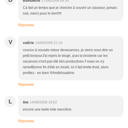
Bidoullette
17/08/2008 09:30
Cà fait un temps que je cherche à couvrir un classeur, jamais
osé, merci pour le lien!!!!!
Répondre
V
valérie
14/08/2008 21:24
coucou à vousde retour devacances, je viens vous dire un
petit bonjourJ'ai repris le blogh, puis la broderie car les
vacances n'ont pas été très productives !! mais on s'y
remetBonne fin d'été en Israël, ici il fait limite froid, alors
profitez - en bien !!!Amitiésvalérie
Répondre
L
line
14/08/2008 18:02
encore une belle liste merciline
Répondre