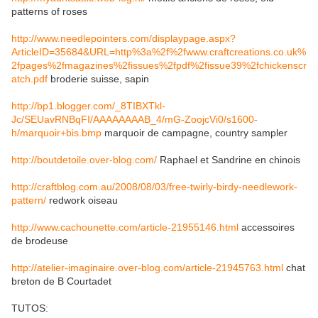
patterns of roses
http://www.needlepointers.com/displaypage.aspx?
ArticleID=35684&URL=http%3a%2f%2fwww.craftcreations.co.uk%
2fpages%2fmagazines%2fissues%2fpdf%2fissue39%2fchickenscr
atch.pdf
broderie suisse, sapin
http://bp1.blogger.com/_8TIBXTkl-
Jc/SEUavRNBqFI/AAAAAAAAB_4/mG-ZoojcVi0/s1600-
h/marquoir+bis.bmp
marquoir de campagne, country sampler
http://boutdetoile.over-blog.com/
Raphael et Sandrine en chinois
http://craftblog.com.au/2008/08/03/free-twirly-birdy-needlework-
pattern/
redwork oiseau
http://www.cachounette.com/article-21955146.html
accessoires
de brodeuse
http://atelier-imaginaire.over-blog.com/article-21945763.html
chat
breton de B Courtadet
TUTOS: