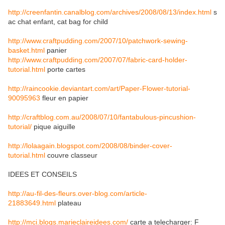
http://creenfantin.canalblog.com/archives/2008/08/13/index.html
s
ac chat enfant, cat bag for child
http://www.craftpudding.com/2007/10/patchwork-sewing-
basket.html
panier
http://www.craftpudding.com/2007/07/fabric-card-holder-
tutorial.html
porte cartes
http://raincookie.deviantart.com/art/Paper-Flower-tutorial-
90095963
fleur en papier
http://craftblog.com.au/2008/07/10/fantabulous-pincushion-
tutorial/
pique aiguille
http://lolaagain.blogspot.com/2008/08/binder-cover-
tutorial.html
couvre classeur
IDEES ET CONSEILS
http://au-fil-des-fleurs.over-blog.com/article-
21883649.html
plateau
http://mci.blogs.marieclaireidees.com/
carte a telecharger: F