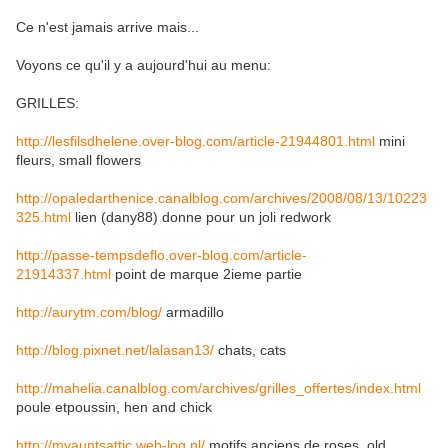
Ce n'est jamais arrive mais...
Voyons ce qu'il y a aujourd'hui au menu:
GRILLES:
http://lesfilsdhelene.over-blog.com/article-21944801.html
mini
fleurs, small flowers
http://opaledarthenice.canalblog.com/archives/2008/08/13/10223
325.html
lien (dany88) donne pour un joli redwork
http://passe-tempsdeflo.over-blog.com/article-
21914337.html
point de marque 2ieme partie
http://aurytm.com/blog/
armadillo
http://blog.pixnet.net/lalasan13/
chats, cats
http://mahelia.canalblog.com/archives/grilles_offertes/index.html
poule etpoussin, hen and chick
http://myauntsattic.web-log.nl/
motifs anciens de roses, old