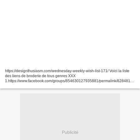
https://designthusiasm.com/wednesday-weekly-wish-list-171/ Voici la liste
des liens de broderie de tous genres XXX
1.https://www.facebook.com/groups/854630127935881/permalink/82848149
44917325/ 2.https://craftwithcartwright.co.uk/patchwork-camel-cross-stitch-
pattern-free...
Publicité