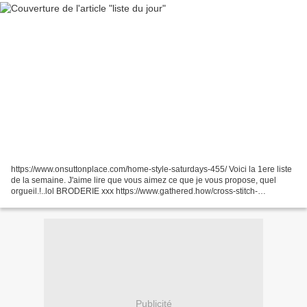
https://www.onsuttonplace.com/home-style-saturdays-455/ Voici la 1ere liste
de la semaine. J'aime lire que vous aimez ce que je vous propose, quel
orgueil.!..lol BRODERIE xxx https://www.gathered.how/cross-stitch-
downloads https://teresakogut.com/freebies/cross-stitch/i-stitch-freebie/...
Publicité