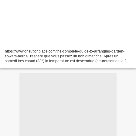
https://www.onsuttonplace.com/the-complete-guide-to-arranging-garden-
flowers-herbs/ J'espere que vous passez un bon dimanche. Apres un
samedi tres chaud (38*) la temperature est descendue (heureusement a 26*
Voici la liste du dimanche, un peu de tout...