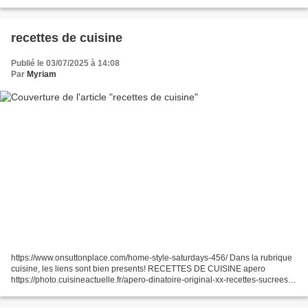
https://www.fatquartershop.com/petite-stitches
https://craftwithcartwright.co.uk/plants-make-me-happy-cross-stitch/...
recettes de cuisine
Publié le 03/07/2025 à 14:08
Par
Myriam
https://www.onsuttonplace.com/home-style-saturdays-456/ Dans la rubrique
cuisine, les liens sont bien presents! RECETTES DE CUISINE apero
https://photo.cuisineactuelle.fr/apero-dinatoire-original-xx-recettes-sucrees-
salees-avec-des-peches-et-nectarines-56247...