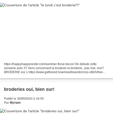
https://happyhappynester.com/summer-floral-decor/ On debute cette
semaine avec 57 liens concernant la broderie la broderie...pas mal, non?
BRODERIE xxx 1.https://www.gathered.how/needlework/cross-stitch/free-
vintage-dress-cards😉 2.https://www.gathered.how/needlework/cross-
stitch/free-gold-medal-cross-stitch-pattern...
broderies oui, bien sur!
Publié le 30/09/2024 à 16:55
Par
Myriam