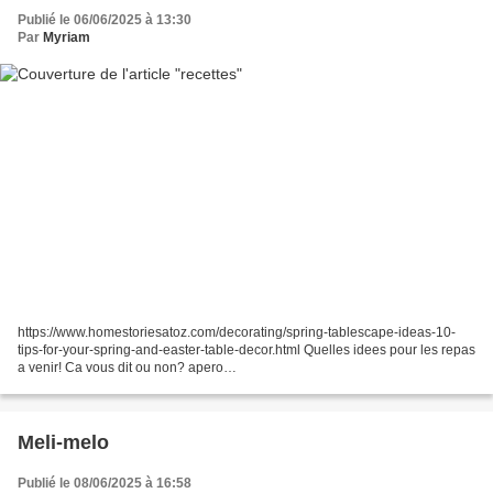
Publié le 06/06/2025 à 13:30
Par
Myriam
https://www.homestoriesatoz.com/decorating/spring-tablescape-ideas-10-
tips-for-your-spring-and-easter-table-decor.html Quelles idees pour les repas
a venir! Ca vous dit ou non? apero
https://www.amandinecooking.com/muffins-sales-jambon-chevre-petits-
pois.html...
Meli-melo
Publié le 08/06/2025 à 16:58