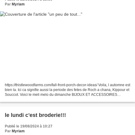
Par
Myriam
https://thistlewoodfarms.com/fall-front-porch-decor-ideas/ Voila, l automne est
bien la. Ici ca signifie aussi la periode des fetes de Roch a chana, Kippour et
Souccot. Voici le meli melo du dimanche BIJOUX ET ACCESSOIRES
1.https://www.instagram.com/reel/DACHuQQxI7L/...
le lundi c'est broderie!!!
Publié le 19/08/2024 à 10:27
Par
Myriam