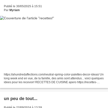
Publié le 30/05/2025 à 15:51
Par
Myriam
https://ahundredaffections.com/neutral-spring-color-palettes-decor-ideas/ Un
long week end en vue, de la famille, des amis sont attendus... voici quelques
idees pour les recevoir! RECETTES DE CUISINE apero https://recettes-
rapides.astucesmaisonjardinage.com/cookies-sales-aux-oignons-
caramelises-et-comte/...
un peu de tout...
Publié le 22/09/2024 à 13:59