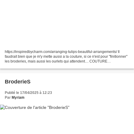
https://inspiredbycharm.com/arranging-tulips-beautiful-arrangements/ Il
faudrait bien que je m'y mette aussi a la couture, si ce n'est pour "finitionner"
les broderies, mais aussi les ourlets qui attendent.... COUTURE
https://www.instagram.com/reel/DFBBsemyf15...
BroderieS
Publié le 17/04/2025 à 12:23
Par
Myriam