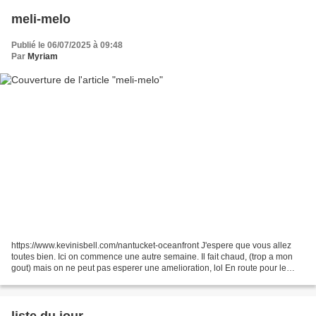
meli-melo
Publié le 06/07/2025 à 09:48
Par
Myriam
https://www.kevinisbell.com/nantucket-oceanfront J'espere que vous allez
toutes bien. Ici on commence une autre semaine. Il fait chaud, (trop a mon
gout) mais on ne peut pas esperer une amelioration, lol En route pour le
meli- melo du dimanche BIJOUX...
liste du jour