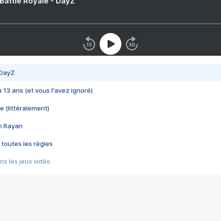
 Battle Royale - DayZ
 DayZ
 a 13 ans (et vous l'avez ignoré)
e (littéralement)
im Rayan
 toutes les règles
s les jeux vidéo
us choquant de Rockstar ? - Le scandale BULLY
e plus moche de Steam
du RÊVE tourne au CAUCHEMAR