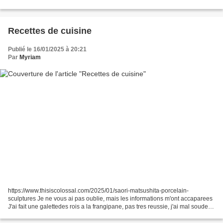
https://sarahmaker.com/crochet-dog-sweater-patterns...
Recettes de cuisine
Publié le 16/01/2025 à 20:21
Par
Myriam
https://www.thisiscolossal.com/2025/01/saori-matsushita-porcelain-
sculptures Je ne vous ai pas oublie, mais les informations m'ont accaparees
J'ai fait une galettedes rois a la frangipane, pas tres reussie, j'ai mal soudee
la pate. RECETTES DE CUISINE...