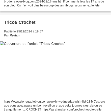
broderie.over-blog.com/2024/12/17-ans.html#comments fete les 17 ans de
son blog! On n'en voit plus beaucoup des anniblogs, alors venez le feter
avec elle pour esperer gagner cette...
Tricot/ Crochet
Publié le 25/12/2024 à 19:57
Par
Myriam
https://www.stonegableblog.com/weekly-wednesday-wish-list-184/ J'espere
que vous avez passe un bon reveillon et que cette journee s'est deroulee
tranquillement... CROCHET https://sarahmaker.com/crochet-hoodie-patterns/