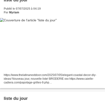
Publié le 07/07/2025 à 04:19
Par
Myriam
https://www.thelatinanextdoor.com/2025/07/05/elegant-coastal-decor-diy-
ideas/ Nouveau jour, nouvelle liste! BRODERIE xxx https://www.caielle-
cadiera.com/papotage-grilles-9.php
https://passionbrode77.canalblog.com/2025/06/free-du-jeudi-0.html
https://mcusercontent.com/7d521b656089f3a7ba7839f55/files/9611404a-
5413-d06e-e48a-d020aca11b3d/Hello_Summer_PDF_Download_2.pdf...
liste du jour