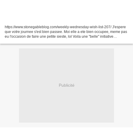
https://www.stonegableblog.com/weekly-wednesday-wish-list-207/ J'espere
que votre journee s'est bien passee. Moi elle a ete bien occupee, meme pas
eu l'occasion de faire une petite sieste, lol Voila une "belle" initiative
https://www.instagram.com/reel/DJwrrjhIAiD BRODERIE...
Publicité