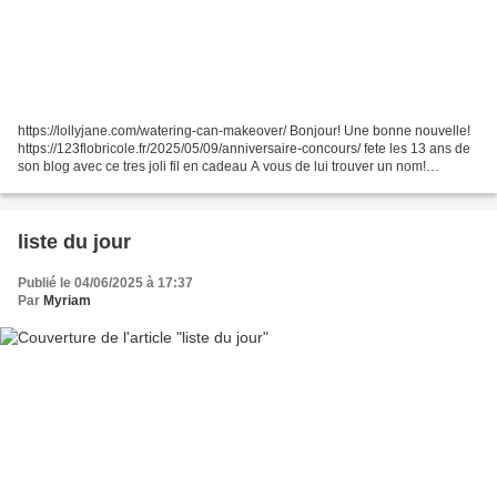
https://lollyjane.com/watering-can-makeover/ Bonjour! Une bonne nouvelle!
https://123flobricole.fr/2025/05/09/anniversaire-concours/ fete les 13 ans de
son blog avec ce tres joli fil en cadeau A vous de lui trouver un nom!
RECETTES DE CUISINE apero
https://www.amandinecooking.com/houmous-carottes-cumin.html...
liste du jour
Publié le 04/06/2025 à 17:37
Par
Myriam