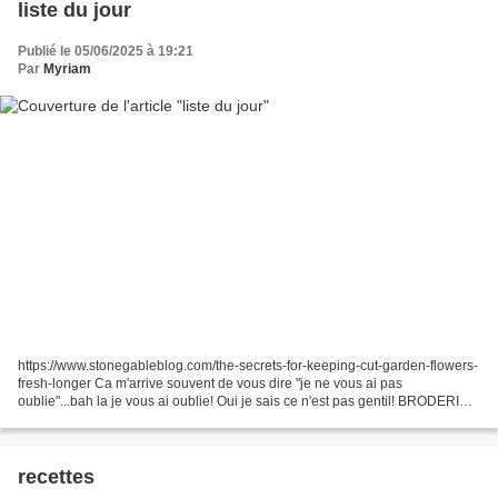
liste du jour
Publié le 05/06/2025 à 19:21
Par
Myriam
https://www.stonegableblog.com/the-secrets-for-keeping-cut-garden-flowers-
fresh-longer Ca m'arrive souvent de vous dire "je ne vous ai pas
oublie"...bah la je vous ai oublie! Oui je sais ce n'est pas gentil! BRODERIE
xxx https://www.dmc.com/US/en/products/cross-stitch-pattern-sharks?
taxon_id=139...
recettes