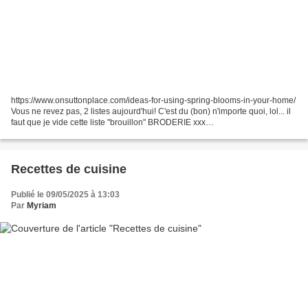
https://www.onsuttonplace.com/ideas-for-using-spring-blooms-in-your-home/
Vous ne revez pas, 2 listes aujourd'hui! C'est du (bon) n'importe quoi, lol... il
faut que je vide cette liste "brouillon" BRODERIE xxx
https://ctjrsclaire.wordpress.com/free-chupins-xstitch/...
Recettes de cuisine
Publié le 09/05/2025 à 13:03
Par
Myriam