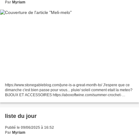
Par
Myriam
https://www.stonegableblog.com/june-is-a-great-month-to/ J'espere que ce
dimanche c'est bien passe pour vous... pluie/ soleil comment etait la meteo?
BIJOUX ET ACCESSOIRES https://aboxoftwine.com/summer-crochet-
necklace-pattern-free/ https://www.thriftyfun.com/Tape-Measure-Flower-
Brooch.html...
liste du jour
Publié le 09/06/2025 à 16:52
Par
Myriam