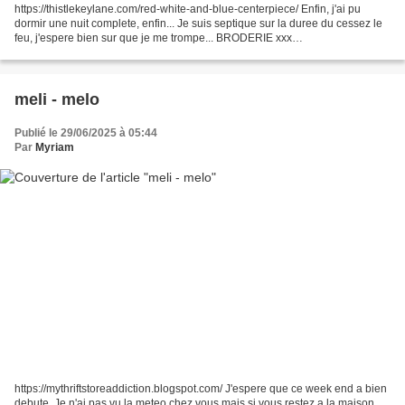
https://thistlekeylane.com/red-white-and-blue-centerpiece/ Enfin, j'ai pu
dormir une nuit complete, enfin... Je suis septique sur la duree du cessez le
feu, j'espere bien sur que je me trompe... BRODERIE xxx
https://craftwithcartwright.co.uk/diy-cross-stitch-ornament-with-pom-pom-
trim...
meli - melo
Publié le 29/06/2025 à 05:44
Par
Myriam
https://mythriftstoreaddiction.blogspot.com/ J'espere que ce week end a bien
debute. Je n'ai pas vu la meteo chez vous mais si vous restez a la maison