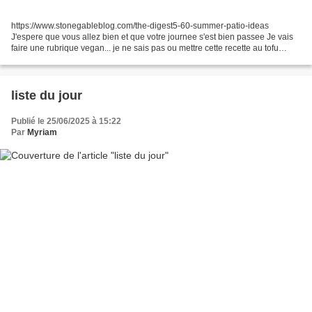
https://www.stonegableblog.com/the-digest5-60-summer-patio-ideas
J'espere que vous allez bien et que votre journee s'est bien passee Je vais
faire une rubrique vegan... je ne sais pas ou mettre cette recette au tofu
https://www.instagram.com/reel/DKwP4UZooP0/ RECETTES...
liste du jour
Publié le 25/06/2025 à 15:22
Par
Myriam