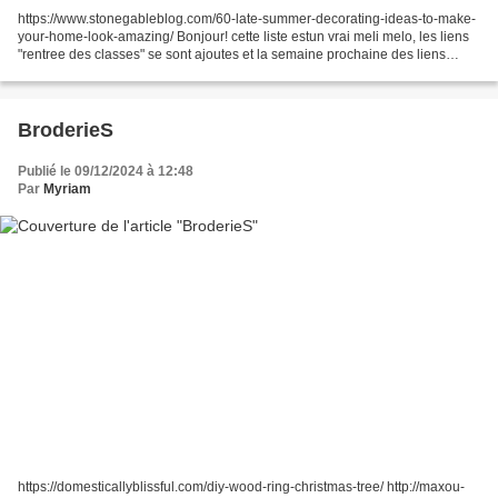
https://www.stonegableblog.com/60-late-summer-decorating-ideas-to-make-
your-home-look-amazing/ Bonjour! cette liste estun vrai meli melo, les liens
"rentree des classes" se sont ajoutes et la semaine prochaine des liens
"automne" et Halloween viendront...
BroderieS
Publié le 09/12/2024 à 12:48
Par
Myriam
https://domesticallyblissful.com/diy-wood-ring-christmas-tree/ http://maxou-