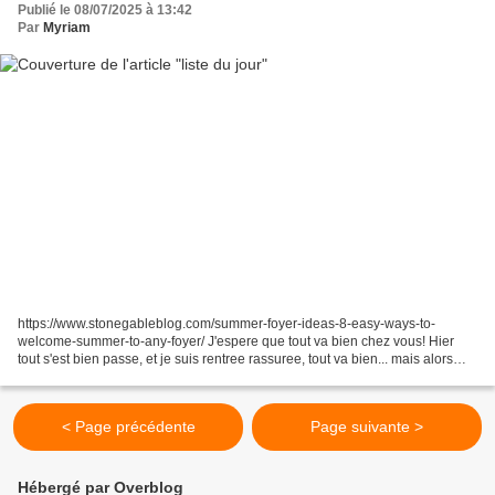
Publié le 08/07/2025 à 13:42
Par
Myriam
https://www.stonegableblog.com/summer-foyer-ideas-8-easy-ways-to-
welcome-summer-to-any-foyer/ J'espere que tout va bien chez vous! Hier
tout s'est bien passe, et je suis rentree rassuree, tout va bien... mais alors
pourquoi j'ai mal, heureusement pas...
< Page précédente
Page suivante >
Hébergé par Overblog