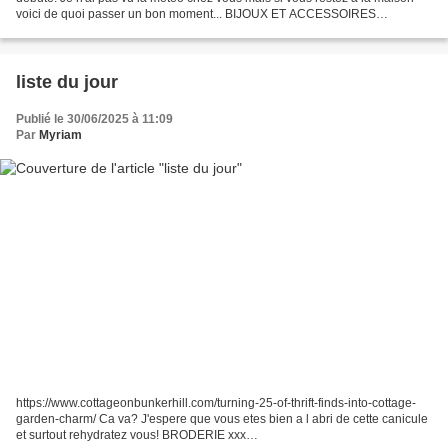
voici de quoi passer un bon moment... BIJOUX ET ACCESSOIRES
https://www.youtube.com/@leeluleel
https://www.instagram.com/reel/DK_b473IGEs...
liste du jour
Publié le 30/06/2025 à 11:09
Par
Myriam
https://www.cottageonbunkerhill.com/turning-25-of-thrift-finds-into-cottage-
garden-charm/ Ca va? J'espere que vous etes bien a l abri de cette canicule
et surtout rehydratez vous! BRODERIE xxx