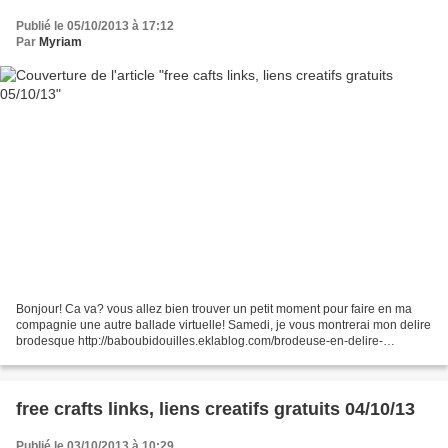
Publié le 05/10/2013 à 17:12
Par
Myriam
Bonjour! Ca va? vous allez bien trouver un petit moment pour faire en ma
compagnie une autre ballade virtuelle! Samedi, je vous montrerai mon delire
brodesque http://baboubidouilles.eklablog.com/brodeuse-en-delire-
a100520371 BRODERIE xxx http://www.broderie.net/newsl/news0610-
-13.html...
free crafts links, liens creatifs gratuits 04/10/13
Publié le 03/10/2013 à 10:29