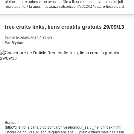
pleine ...entre autres viree avec ma fille a Ikea voir les nouveautes, lol joli
recyclage, lol ! la aussi http://suzyssitcom.com/2012/11/feature-friday-paisley-
chickens.html BRODERIE...
free crafts links, liens creatifs gratuits 29/09/13
Publié le 28/09/2013 à 17:23
Par
Myriam
Bonjour!
(http://gifenfolie.canalblog.com/archives/bonjour_salut_hello/index.html)
Encore de nouveaux (et quelques anciens...), plein d'idees mais pas assez