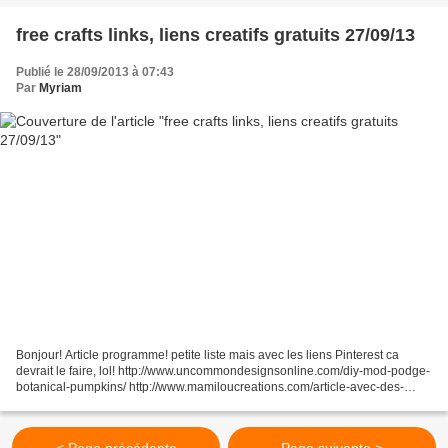
lizard.html...
free crafts links, liens creatifs gratuits 27/09/13
Publié le 28/09/2013 à 07:43
Par
Myriam
Bonjour! Article programme! petite liste mais avec les liens Pinterest ca
devrait le faire, lol! http://www.uncommondesignsonline.com/diy-mod-podge-
botanical-pumpkins/ http://www.mamiloucreations.com/article-avec-des-
bobines-120272098.html BRODERIE xxx...