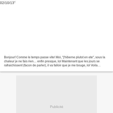
Bonjour! Comme le temps passe vite! Moi, "j'hiberne plutot en ete", sous la
chaleur je ne fais rien.... enfin presque, lol Maintenant que les jours se
rafraichissent (facon de parler), il va falloir que je me bouge, lol Voila
octobre! http://www.craftberrybush.com/2013/10/free-october-desktop-
calendar.html?
utm_source=feedburner&utm_medium=email&utm_campaign=Feed%3A+bl
ogspot%2FUTaZg+%28Craftberry+Bush%29...
Publicité