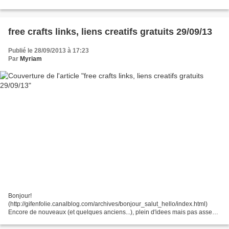
de temps... comme tout le monde j'engrange, lol... Ca faisait longtemps, lol
http://mmmcrafts.blogspot.fr/2011/06/guest-post-for-craft-camp-3d-
lizard.html...
free crafts links, liens creatifs gratuits 29/09/13
Publié le 28/09/2013 à 17:23
Par
Myriam
Bonjour!
(http://gifenfolie.canalblog.com/archives/bonjour_salut_hello/index.html)
Encore de nouveaux (et quelques anciens...), plein d'idees mais pas assez
de temps... comme tout le monde j'engrange, lol... Ca faisait longtemps, lol
http://mmmcrafts.blogspot.fr/2011/06/guest-post-for-craft-camp-3d-