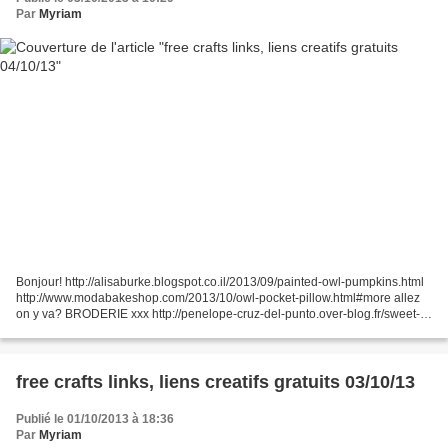
Par
Myriam
Bonjour! http://alisaburke.blogspot.co.il/2013/09/painted-owl-pumpkins.html
http://www.modabakeshop.com/2013/10/owl-pocket-pillow.html#more allez
on y va? BRODERIE xxx http://penelope-cruz-del-punto.over-blog.fr/sweet-
cup-cake http://www.filsbrod86.com/article-grille-gratuite---fleur-6---grille-
131-120248086.html...
free crafts links, liens creatifs gratuits 03/10/13
Publié le 01/10/2013 à 18:36
Par
Myriam