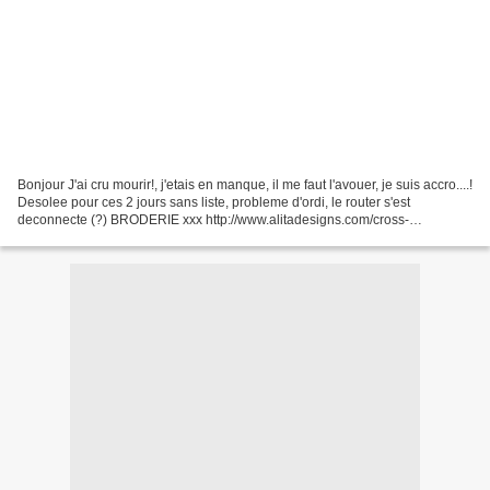
Bonjour J'ai cru mourir!, j'etais en manque, il me faut l'avouer, je suis accro....!
Desolee pour ces 2 jours sans liste, probleme d'ordi, le router s'est
deconnecte (?) BRODERIE xxx http://www.alitadesigns.com/cross-
stitch/patterns/chart.php?id=174 http://aupaysdesbiscornus.over-
blog.com/article-biscornu-n-197-120444253.html...