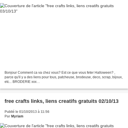
Bonjour Comment ca va chez vous? Est ce que vous feter Halloween? ,
parce qu'il y a des liens pour tous, patcheuse, brodeuse, deco, scrap, bijoux,
etc... BRODERIE xxx
http://witchwolfwebcreations.blogspot.co.il/search/label/chart
http://www.palkolap.blogspot.hu/search/label/free%20minta...
free crafts links, liens creatifs gratuits 02/10/13
Publié le 01/10/2013 à 11:56
Par
Myriam