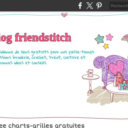
log friendstitch
tidienne de liens gratuits pour nos passe-temps
ssions broderie, crochet, tricot, couture et
bonnes idees et conseils.
ee charts-grilles gratuites