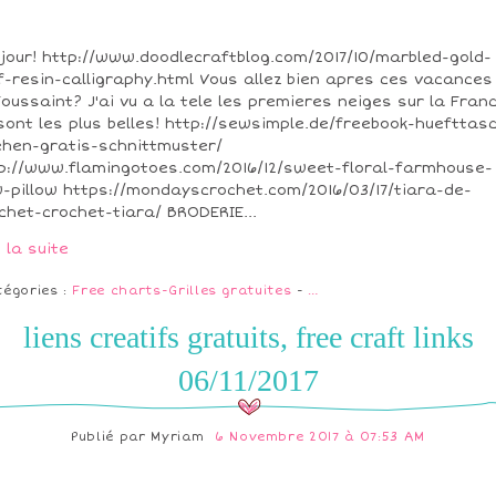
jour! http://www.doodlecraftblog.com/2017/10/marbled-gold-
f-resin-calligraphy.html Vous allez bien apres ces vacances
Toussaint? J'ai vu a la tele les premieres neiges sur la Franc
sont les plus belles! http://sewsimple.de/freebook-huefttas
hen-gratis-schnittmuster/
p://www.flamingotoes.com/2016/12/sweet-floral-farmhouse-
-pillow https://mondayscrochet.com/2016/03/17/tiara-de-
chet-crochet-tiara/ BRODERIE...
e la suite
tégories :
Free charts-Grilles gratuites
-
…
liens creatifs gratuits, free craft links
06/11/2017
Publié par
Myriam
6 Novembre 2017 à 07:53 AM