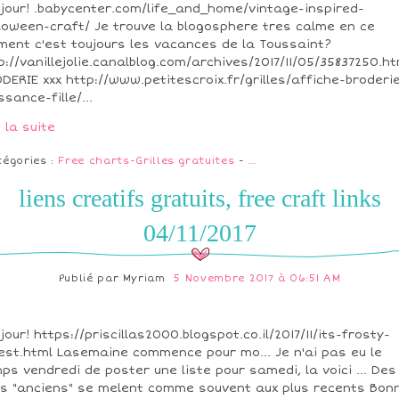
jour! .babycenter.com/life_and_home/vintage-inspired-
loween-craft/ Je trouve la blogosphere tres calme en ce
ent c'est toujours les vacances de la Toussaint?
p://vanillejolie.canalblog.com/archives/2017/11/05/35837250.ht
DERIE xxx http://www.petitescroix.fr/grilles/affiche-broderi
ssance-fille/...
e la suite
tégories :
Free charts-Grilles gratuites
-
…
liens creatifs gratuits, free craft links
04/11/2017
Publié par
Myriam
5 Novembre 2017 à 06:51 AM
jour! https://priscillas2000.blogspot.co.il/2017/11/its-frosty-
est.html Lasemaine commence pour mo... Je n'ai pas eu le
ps vendredi de poster une liste pour samedi, la voici ... Des
ns "anciens" se melent comme souvent aux plus recents Bonn