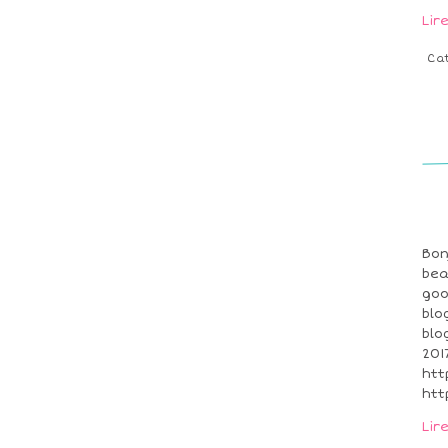
Lir
Ca
Bon
bea
goo
blo
blo
201
htt
htt
Lir