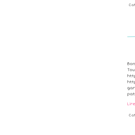
Ca
Bon
Tou
htt
htt
gar
pat
Lir
Ca