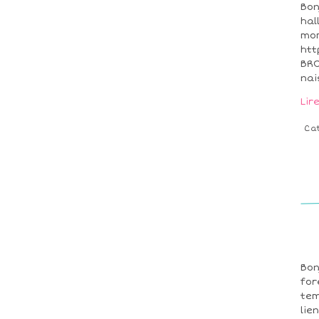
Bon
hal
mom
htt
BRO
nai
Lir
Ca
Bon
for
tem
lie