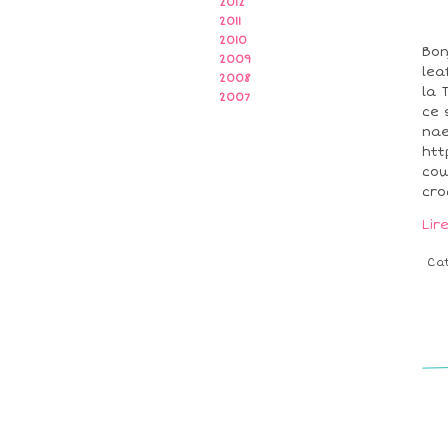
2012
2011
2010
Bon
2009
lea
2008
la 
2007
ce 
nae
htt
cow
cro
Lir
Ca