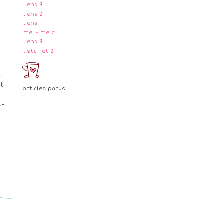
liens 3
liens 2
liens 1
meli- melo
liens 3
liste 1 et 2
-
t-
articles parus
s-