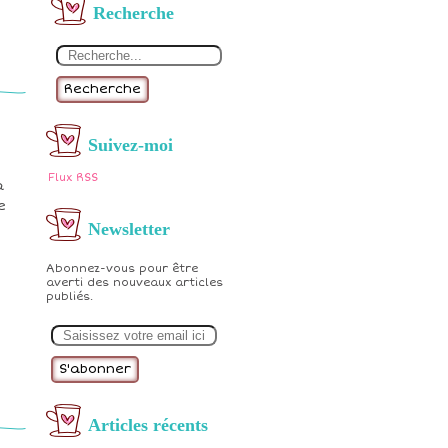
Recherche
Recherche
Suivez-moi
Flux RSS
a
e
Newsletter
Abonnez-vous pour être
averti des nouveaux articles
publiés.
E
m
a
i
l
Articles récents