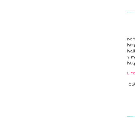
Bon
htt
hal
2 m
htt
Lir
Ca