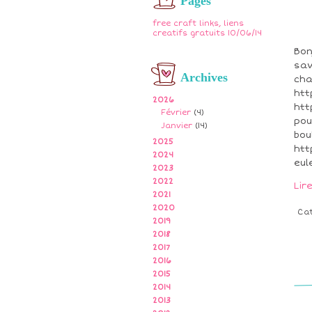
Pages
free craft links, liens
creatifs gratuits 10/06/14
Bon
sav
Archives
cha
htt
2026
htt
Février
(4)
pou
Janvier
(14)
bou
2025
htt
2024
eul
2023
2022
Lir
2021
2020
Ca
2019
2018
2017
2016
2015
2014
2013