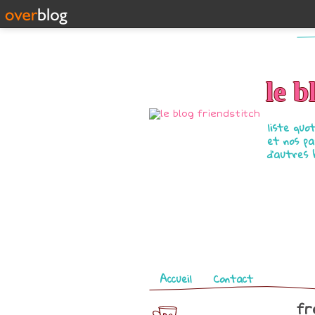
le b
liste quo
et nos pa
d'autres 
Pages
Accueil
Contact
fr