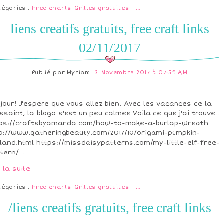
tégories :
Free charts-Grilles gratuites
-
…
liens creatifs gratuits, free craft links
02/11/2017
Publié par
Myriam
2 Novembre 2017 à 07:59 AM
jour! J'espere que vous allez bien. Avec les vacances de la
ssaint, la blogo s'est un peu calmee Voila ce que j'ai trouve..
ps://craftsbyamanda.com/how-to-make-a-burlap-wreath
p://www.gatheringbeauty.com/2017/10/origami-pumpkin-
land.html https://missdaisypatterns.com/my-little-elf-free
tern/...
e la suite
tégories :
Free charts-Grilles gratuites
-
…
/liens creatifs gratuits, free craft links