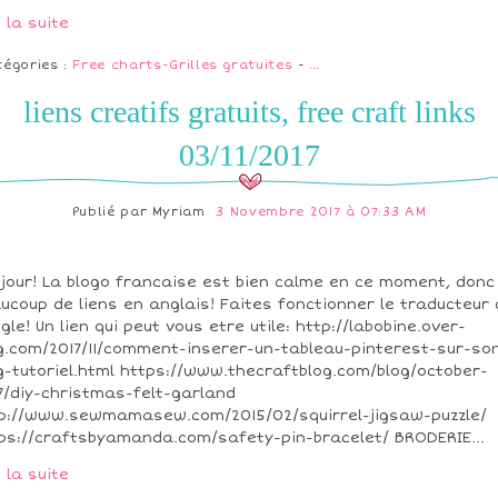
e la suite
tégories :
Free charts-Grilles gratuites
-
…
liens creatifs gratuits, free craft links
03/11/2017
Publié par
Myriam
3 Novembre 2017 à 07:33 AM
jour! La blogo francaise est bien calme en ce moment, donc
ucoup de liens en anglais! Faites fonctionner le traducteur 
gle! Un lien qui peut vous etre utile: http://labobine.over-
g.com/2017/11/comment-inserer-un-tableau-pinterest-sur-so
g-tutoriel.html https://www.thecraftblog.com/blog/october-
7/diy-christmas-felt-garland
p://www.sewmamasew.com/2015/02/squirrel-jigsaw-puzzle/
ps://craftsbyamanda.com/safety-pin-bracelet/ BRODERIE...
e la suite