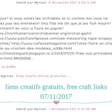
Publié par
Myriam
8 Novembre 2017 à 08:16 AM
jour! Si vous aimez les orchidees et si comme moi vous ne
ez pas les entretenir (ma fille me dit que je les fait mourir!
rmant!) en voici a faire en papier!
ps://northamericanorchidcenter.org/orchid-gami/
ps://www.patchworkposse.com/use-measuring-tape-snappy
ches/ http://www.nafeusemagazine.com/Tutos-faire-un-cha
le-au-crochet-des-modeles_a1586.html
p://meinlilapark.blogspot.co.il/2013/09/20-free-owl-printable
en.html BRODERIE...
e la suite
tégories :
Free charts-Grilles gratuites
-
…
liens creatifs gratuits, free craft links
07/11/2017
Publié par
Myriam
7 Novembre 2017 à 07:25 AM