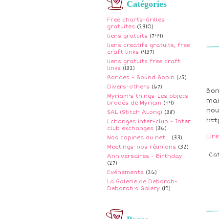
Catégories
Free charts-Grilles
gratuites
(2310)
liens gratuits
(744)
liens creatifs gratuits, free
craft links
(437)
liens gratuits free craft
links
(132)
Rondes - Round Robin
(75)
Divers-others
(67)
Bon
Myriam's things-Les objets
mai
brodés de Myriam
(44)
nou
SAL (Stitch ALong)
(38)
htt
Echanges inter-club - Inter
club exchanges
(36)
Lir
Nos copines du net...
(33)
Meetings-nos réunions
(32)
Ca
Anniversaires - Birthday
(27)
Evénements
(26)
La Galerie de Deborah-
Deborah's Galery
(19)