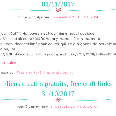
01/11/2017
Publié par
Myriam
1 Novembre 2017 à 02:16 PM
jour! Oufff! Halloween est derniere nous! quoique....
p://krokotak.com/2015/10/scary-hands-from-paper-a-
loween-decoration/ pour celles qui se plaignent de n'avoir q
ains, lol
p://123flobricole.canalblog.com/archives/2017/10/31/35166587.ht
e la suite
tégories :
Free charts-Grilles gratuites
-
…
/liens creatifs gratuits, free craft links
31/10/2017
Publié par
Myriam
31 Octobre 2017 à 08:20 AM