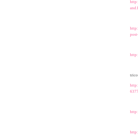
http
and.
http
post
http
tric
http
6377
http
http