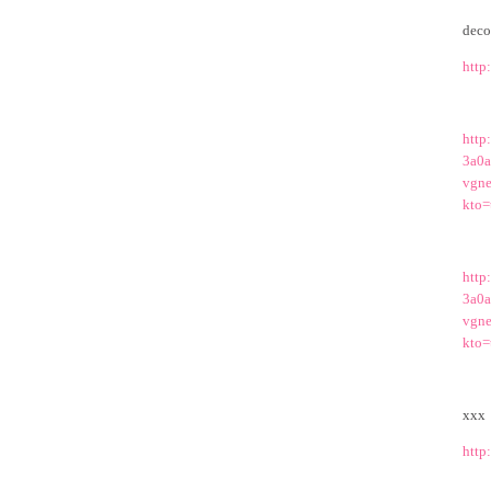
deco
http
http
3a0a
vgn
kto=
http
3a0a
vgn
kto=
xxx
http