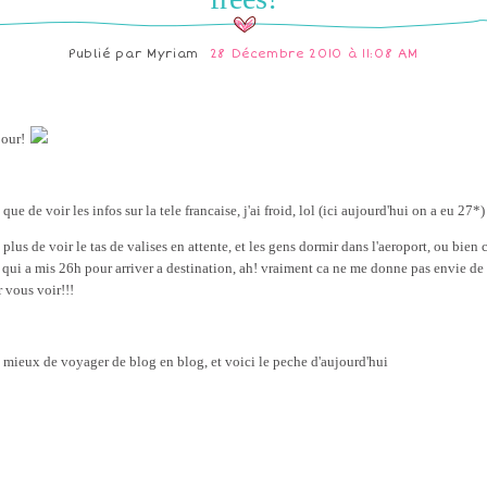
Publié par
Myriam
28 Décembre 2010 à 11:08 AM
our!
que de voir les infos sur la tele francaise, j'ai froid, lol (ici aujourd'hui on a eu 27*)
 plus de voir le tas de valises en attente, et les gens dormir dans l'aeroport, ou bien 
n qui a mis 26h pour arriver a destination, ah! vraiment ca ne me donne pas envie de
r vous voir!!!
t mieux de voyager de blog en blog, et voici le peche d'aujourd'hui