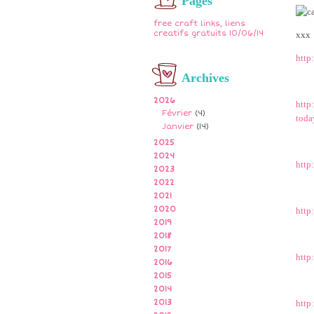
Pages
free craft links, liens
creatifs gratuits 10/06/14
xxx
http
Archives
2026
http
Février
(4)
tod
Janvier
(14)
2025
2024
http
2023
2022
2021
2020
http
2019
2018
2017
http
2016
2015
2014
2013
http