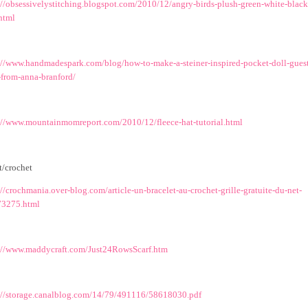
://obsessivelystitching.blogspot.com/2010/12/angry-birds-plush-green-white-black
html
://www.handmadespark.com/blog/how-to-make-a-steiner-inspired-pocket-doll-gues
-from-anna-branford/
://www.mountainmomreport.com/2010/12/fleece-hat-tutorial.html
ot/crochet
://crochmania.over-blog.com/article-un-bracelet-au-crochet-grille-gratuite-du-net-
3275.html
://www.maddycraft.com/Just24RowsScarf.htm
://storage.canalblog.com/14/79/491116/58618030.pdf