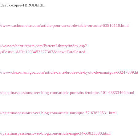
BRODERIE
://www.cachounette.com/article-pour-un-set-de-table-ou-autre-63816110.html
://www.cyberstitchers.com/PatternLibrary/index.asp?
aysPosts=1&ID=1293452327307&view=DatePosted
://www.chez-mamigoz.com/article-carte-brodee-de-kyoto-de-mamigoz-63247039.h
://patatinaspassions.over-blog.com/article-portraits-feminins-101-63833466.html
://patatinaspassions.over-blog.com/article-musique-57-63833531.html
://patatinaspassions.over-blog.com/article-ange-34-63833580.html