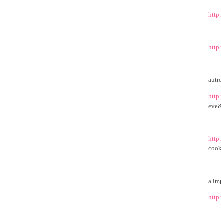
http
http
autr
http
eve&
http
cook
a im
http