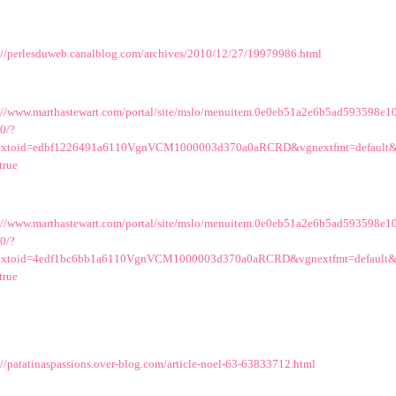
://perlesduweb.canalblog.com/archives/2010/12/27/19979986.html
://www.marthastewart.com/portal/site/mslo/menuitem.0e0eb51a2e6b5ad593598e1
0/?
extoid=edbf1226491a6110VgnVCM1000003d370a0aRCRD&vgnextfmt=default
true
://www.marthastewart.com/portal/site/mslo/menuitem.0e0eb51a2e6b5ad593598e1
0/?
extoid=4edf1bc6bb1a6110VgnVCM1000003d370a0aRCRD&vgnextfmt=default&
true
://patatinaspassions.over-blog.com/article-noel-63-63833712.html