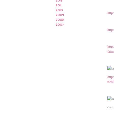
2012
2011
2010
http
2009
2008
2007
http
http
fait
http
6280
cout