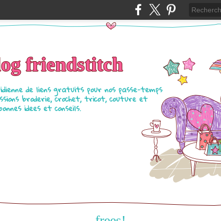
log friendstitch
tidienne de liens gratuits pour nos passe-temps
ssions broderie, crochet, tricot, couture et
bonnes idees et conseils.
frees!