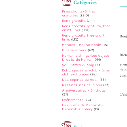
Catégories
Free charts-Grilles
gratuites
(2310)
liens gratuits
(744)
liens creatifs gratuits, free
craft links
(437)
liens gratuits free craft
Bonj
links
(132)
Rondes - Round Robin
(75)
Divers-others
(67)
Rien 
Myriam's things-Les objets
brodés de Myriam
(44)
et en
SAL (Stitch ALong)
(38)
trai
Echanges inter-club - Inter
club exchanges
(36)
veni
Nos copines du net...
(33)
Meetings-nos réunions
(32)
Anniversaires - Birthday
C'es
(27)
Evénements
(26)
La Galerie de Deborah-
Deborah's Galery
(19)