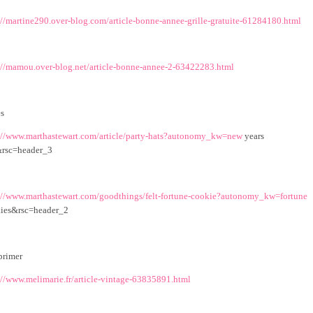
://martine290.over-blog.com/article-bonne-annee-grille-gratuite-61284180.html
://mamou.over-blog.net/article-bonne-annee-2-63422283.html
es
://www.marthastewart.com/article/party-hats?autonomy_kw=new
years
rsc=header_3
://www.marthastewart.com/goodthings/felt-fortune-cookie?autonomy_kw=fortune
ies&rsc=header_2
primer
://www.melimarie.fr/article-vintage-63835891.html