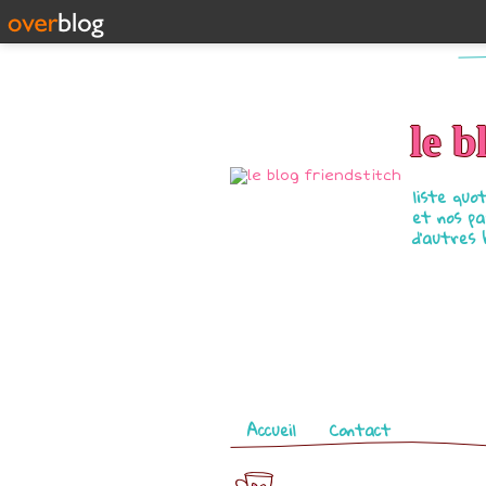
le b
liste quo
et nos pa
d'autres 
Pages
Accueil
Contact