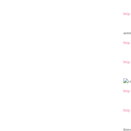
http
autr
http
http
http
http
fetes