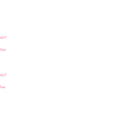
0d37
&bac
0d37
bac