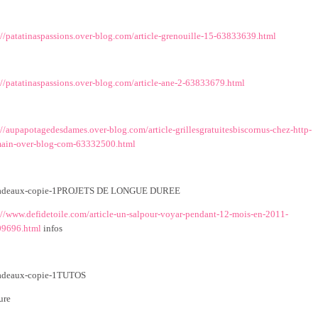
://patatinaspassions.over-blog.com/article-grenouille-15-63833639.html
://patatinaspassions.over-blog.com/article-ane-2-63833679.html
://aupapotagedesdames.over-blog.com/article-grillesgratuitesbiscornus-chez-http-
main-over-blog-com-63332500.html
PROJETS DE LONGUE DUREE
://www.defidetoile.com/article-un-salpour-voyar-pendant-12-mois-en-2011-
9696.html
infos
TUTOS
ure