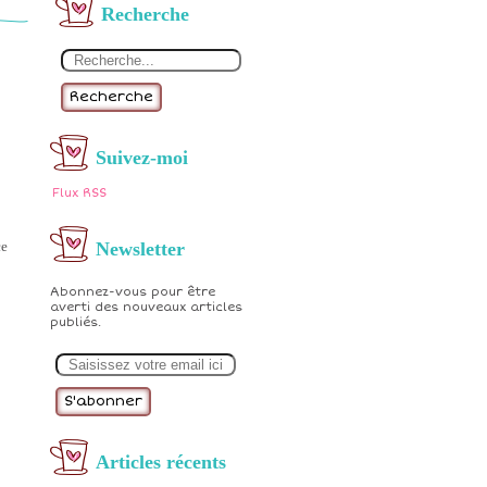
Recherche
Recherche
Suivez-moi
Flux RSS
ce
Newsletter
Abonnez-vous pour être
averti des nouveaux articles
publiés.
E
m
a
i
l
Articles récents