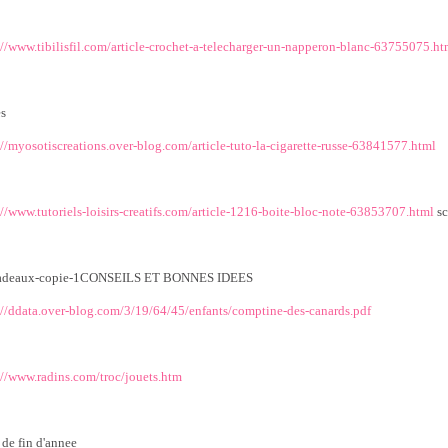
://www.tibilisfil.com/article-crochet-a-telecharger-un-napperon-blanc-63755075.ht
es
://myosotiscreations.over-blog.com/article-tuto-la-cigarette-russe-63841577.html
://www.tutoriels-loisirs-creatifs.com/article-1216-boite-bloc-note-63853707.html
sc
CONSEILS ET BONNES IDEES
://ddata.over-blog.com/3/19/64/45/enfants/comptine-des-canards.pdf
://www.radins.com/troc/jouets.htm
 de fin d'annee