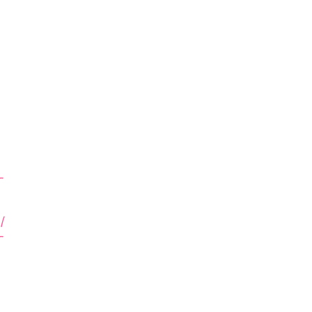
-
/
-