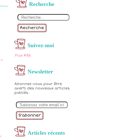
Recherche
Recherche
Suivez-moi
Flux RSS
-
Newsletter
Abonnez-vous pour être
averti des nouveaux articles
publiés.
E
m
a
i
l
Articles récents
-