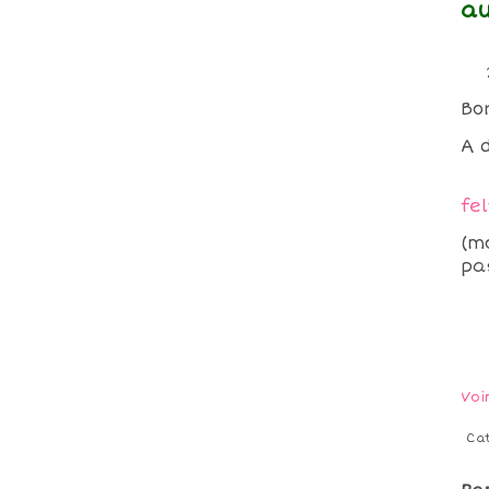
a
Bo
A 
fe
(m
pa
Voi
Ca