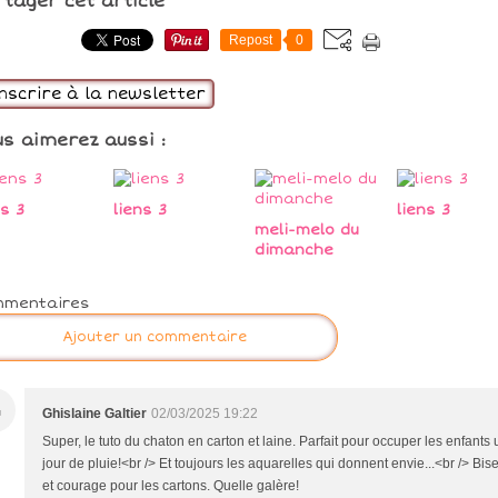
rtager cet article
Repost
0
inscrire à la newsletter
us aimerez aussi :
ns 3
liens 3
liens 3
meli-melo du
dimanche
mmentaires
Ajouter un commentaire
G
Ghislaine Galtier
02/03/2025 19:22
Super, le tuto du chaton en carton et laine. Parfait pour occuper les enfants 
jour de pluie!<br /> Et toujours les aquarelles qui donnent envie...<br /> Bise
et courage pour les cartons. Quelle galère!