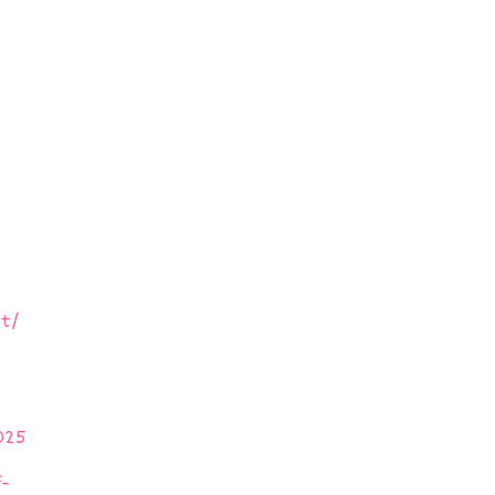
t/
025
-