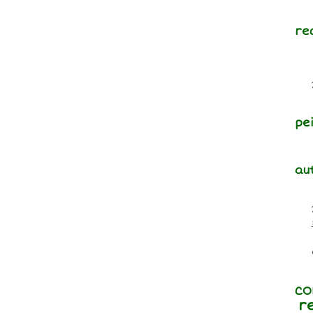
re
pe
au
CO
r