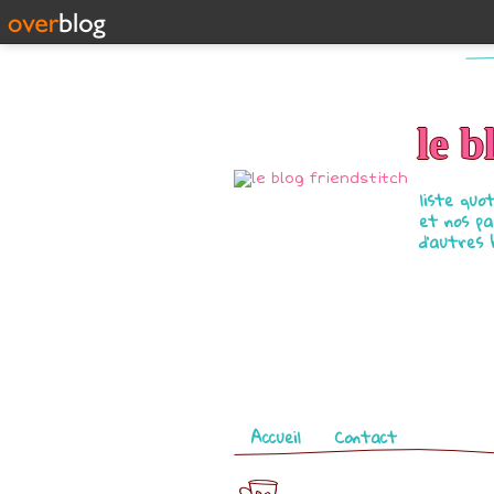
le b
liste quo
et nos pa
d'autres 
Pages
Accueil
Contact