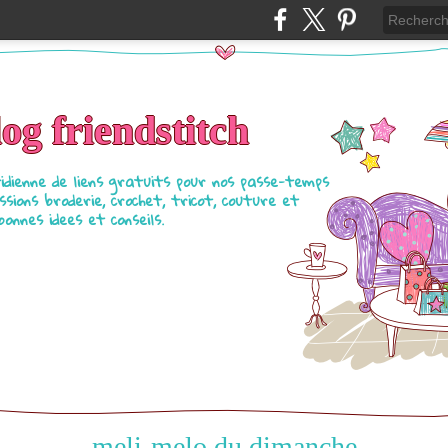
log friendstitch
tidienne de liens gratuits pour nos passe-temps
ssions broderie, crochet, tricot, couture et
bonnes idees et conseils.
meli-melo du dimanche