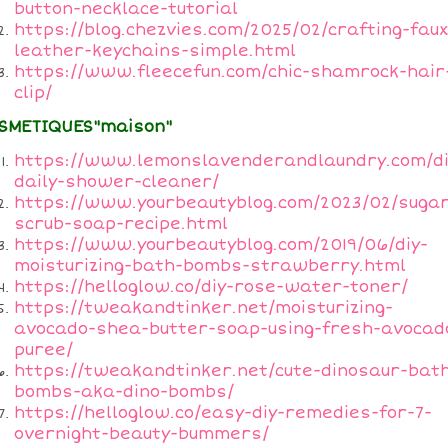
button-necklace-tutorial
https://blog.chezvies.com/2025/02/crafting-faux
leather-keychains-simple.html
https://www.fleecefun.com/chic-shamrock-hair
clip/
SMETIQUES"maison"
https://www.lemonslavenderandlaundry.com/di
daily-shower-cleaner/
https://www.yourbeautyblog.com/2023/02/suga
scrub-soap-recipe.html
https://www.yourbeautyblog.com/2019/06/diy-
moisturizing-bath-bombs-strawberry.html
https://helloglow.co/diy-rose-water-toner/
https://tweakandtinker.net/moisturizing-
avocado-shea-butter-soap-using-fresh-avocad
puree/
https://tweakandtinker.net/cute-dinosaur-bat
bombs-aka-dino-bombs/
https://helloglow.co/easy-diy-remedies-for-7-
overnight-beauty-bummers/