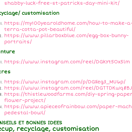
shabby-luck-free-st-patricks-day-mini-kit/
cyclage/ customisation
https://my100yearoldhome.com/how-to-make-a
terra-cotta-pot-beautiful/
https://www.pillarboxblue.com/egg-box-bunny-
portraits/
inture
https://www.instagram.com/reel/DGkYt5Ox5lm
tres
https://www.instagram.com/p/DGXeg3_MU6p/
https://www.instagram.com/reel/DGTTDKwq8BJ
https://thistlewoodfarms.com/diy-spring-pape
flower-project/
https://www.apieceofrainbow.com/paper-mach
pedestal-bowl/
NSEILS ET BONNES IDEES
ecup, recyclage, customisation