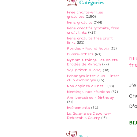
Catégories
Free charts-Grilles
gratuites
(2310)
liens gratuits
(744)
liens creatifs gratuits, free
craft links
(437)
liens gratuits free craft
links
(132)
Rondes - Round Robin
(75)
Divers-others
(67)
ht
Myriam's things-Les objets
fr
brodés de Myriam
(44)
SAL (Stitch ALong)
(38)
Echanges inter-club - Inter
club exchanges
(36)
J'
Nos copines du net...
(33)
Meetings-nos réunions
(32)
Ch
Anniversaires - Birthday
(27)
D'o
Evénements
(26)
La Galerie de Deborah-
Deborah's Galery
(19)
BI