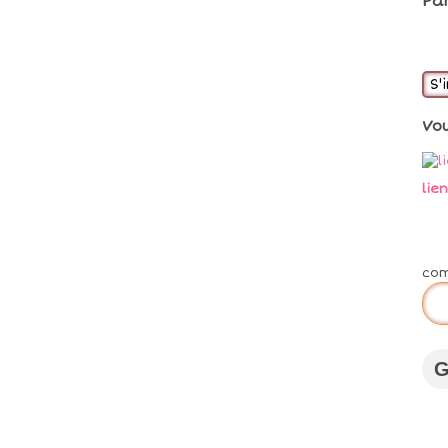
Pa
S'
Vo
lie
co