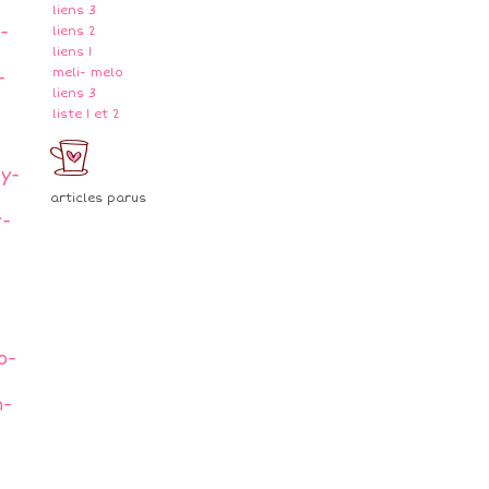
liens 3
-
liens 2
liens 1
meli- melo
-
liens 3
liste 1 et 2
y-
articles parus
r-
o-
h-