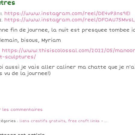
utres
https://www.instagram.com/reel/DE4vP3ns9E1
https://www.instagram.com/reel/DFOAU75MvsL
nne fin de journee, la nuit est presquee tombee ic
demain, bisous, Myriam
https://www.thisiscolossal.com/2022/05/manoon
lt-sculptures/
oi aussi je vais aller caliner ma chatte que je n'a
s vu de la journee!)
r les commentaires
tégories :
liens creatifs gratuits, free craft links
-
…