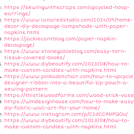
https://sewingwithscraps.com/upcycled-hoop-
earrings/
https://www.lanaredstudio.com/2024/09/home-
decor-diy-decoupage-lampshade-with-paper-
napkins.html
https://jackiecantblog.com/paper-napkin-
decoupage/
https://www.stonegableblog.com/easy-torn-
tissue-covered-books/
https://www.diybeautify.com/2023/08/how-to-
make-custom-candles-with-napkins.html
https://www.polkadotchair.com/how-to-upcycle
designer-ribbon-into-a-beautiful-zip-pouch-a-
sewing-pattern
https://thistlewoodfarms.com/wood-stick-vase
https://wmdesignhouse.com/how-to-make-easy
diy-fabric-wall-art-for-your-home/
https://www.instagram.com/p/C2dCCRNPQOu/
https://www.diybeautify.com/2023/08/how-to-
make-custom-candles-with-napkins.html