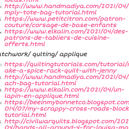
http://www.handmadiya.com/2021/04/
mply-tote-bag-tutorial.html
https://www.petitcitron.com/patron-
couture/corsage-de-base-enfants
https://www.elkalin.com/2021/04/des-
patrons-de-tabliers-de-cuisine-
offerts.html
tchwork/ qulting/ applique
https://quiltingtutorials.com/tutorial
ake-a-spice-rack-quilt-with-jenny
http://www.handmadiya.com/2021/04/
ach-bag-tutorial.html
https://www.elkalin.com/2021/04/un-
lapin-en-applique.html
https://beeinmybonnetco.blogspot.com
014/07/my-scrappy-cross-roads-block
tutorial.html
http://civilwarquilts.blogspot.com/202
04/hands-all-around-4-for-louisa-ma