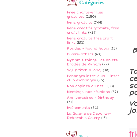
Catégories
Free charts-Grilles
gratuites
(2310)
liens gratuits
(744)
liens creatifs gratuits, free
craft links
(437)
liens gratuits free craft
links
(132)
B
Rondes - Round Robin
(75)
Divers-others
(67)
Myriam's things-Les objets
brodés de Myriam
(44)
To
SAL (Stitch ALong)
(38)
Echanges inter-club - Inter
ce
club exchanges
(36)
sa
Nos copines du net...
(33)
po
Meetings-nos réunions
(32)
Anniversaires - Birthday
V
(27)
Evénements
(26)
jo
La Galerie de Deborah-
Deborah's Galery
(19)
fr