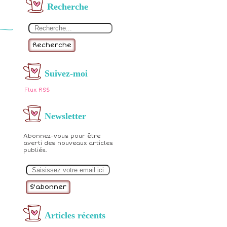
Recherche
Recherche
Suivez-moi
Flux RSS
Newsletter
Abonnez-vous pour être
averti des nouveaux articles
publiés.
E
m
a
i
l
Articles récents