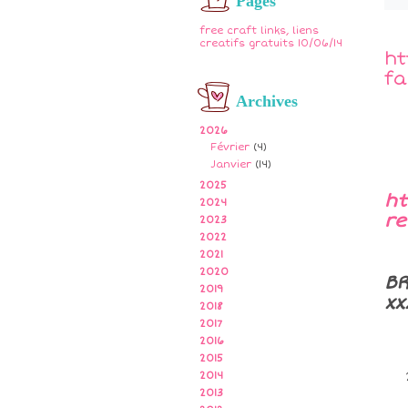
Pages
free craft links, liens
creatifs gratuits 10/06/14
ht
fa
Archives
2026
Février
(4)
Janvier
(14)
2025
ht
2024
re
2023
2022
2021
2020
B
2019
xx
2018
2017
2016
2015
2014
2013