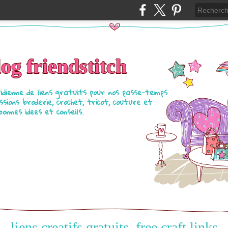
log friendstitch
tidienne de liens gratuits pour nos passe-temps
ssions broderie, crochet, tricot, couture et
bonnes idees et conseils.
liens creatifs gratuits, free craft links