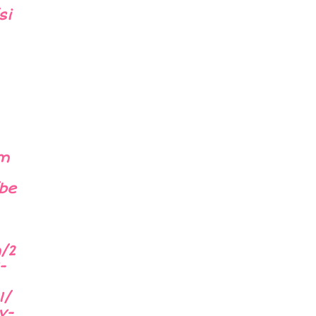
si
/m
be
/2
-
1/
y-