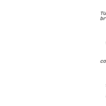
T
br
co