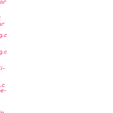
ar
l
ar
g.c
g.c
i-
.c
e-
in