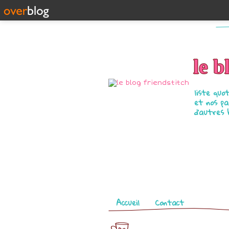
le b
liste quo
et nos pa
d'autres 
Pages
Accueil
Contact