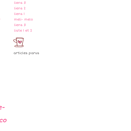
liens 3
liens 2
liens 1
-
meli- melo
liens 3
liste 1 et 2
articles parus
e-
co