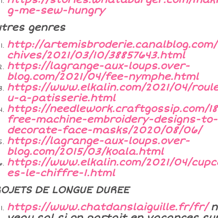
g-me-sew-hungry
tres genres
http://artemisbroderie.canalblog.com
chives/2021/03/10/38857643.html
https://lagrange-aux-loups.over-
blog.com/2021/04/fee-nymphe.html
https://www.elkalin.com/2021/04/roul
u-a-patisserie.html
https://needlework.craftgossip.com/18
free-machine-embroidery-designs-to-
decorate-face-masks/2020/08/06/
https://lagrange-aux-loups.over-
blog.com/2015/03/koala.html
https://www.elkalin.com/2021/04/cupc
es-le-chiffre-1.html
OJETS DE LONGUE DUREE
https://www.chatdanslaiguille.fr/fr/
n
veau sal si on partait en vacances su