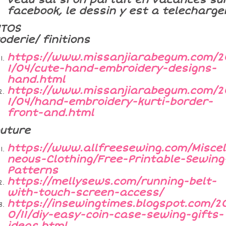
facebook, le dessin y est a telecharg
UTOS
oderie/ finitions
https://www.missanjiarabegum.com/2
1/04/cute-hand-embroidery-designs-
hand.html
https://www.missanjiarabegum.com/2
1/04/hand-embroidery-kurti-border-
front-and.html
uture
https://www.allfreesewing.com/Miscel
neous-Clothing/Free-Printable-Sewing
Patterns
https://mellysews.com/running-belt-
with-touch-screen-access/
https://insewingtimes.blogspot.com/2
0/11/diy-easy-coin-case-sewing-gifts-
ideas.html