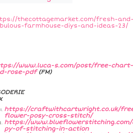
tps://thecottagemarket.com/fresh-and
bulous-farmhouse-diys-and-ideas-23/
tps://www.luca-s.com/post/free-chart-
d-rose-pdf
(FM)
RODERIE
x
https://craftwithcartwright.co.uk/fre
flower-posy-cross-stitch/
https://www.blueflowerstitching.com/
py-of-stitching-in-action