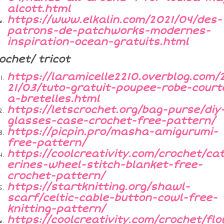
alcott.html
https://www.elkalin.com/2021/04/des-
patrons-de-patchworks-modernes-
inspiration-ocean-gratuits.html
ochet/ tricot
https://laramicelle2210.overblog.com/
21/03/tuto-gratuit-poupee-robe-court
a-bretelles.html
https://letscrochet.org/bag-purse/diy
glasses-case-crochet-free-pattern/
https://picpin.pro/masha-amigurumi-
free-pattern/
https://coolcreativity.com/crochet/ca
erines-wheel-stitch-blanket-free-
crochet-pattern/
https://startknitting.org/shawl-
scarf/celtic-cable-button-cowl-free-
knitting-pattern/
https://coolcreativity.com/crochet/fl