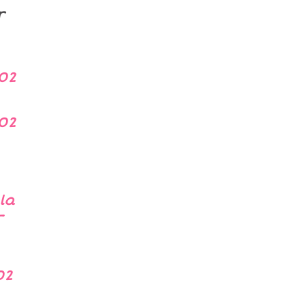
er
02
02
la
-
02