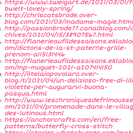
https://www.zweigart.de/2021/03/01/f
bwelt-lovely-spring/
http://chriscatsbrode.over-
blog.com/2021/03/madame-magie.htm
http://passionbrode77.canalblog.com/
chives/2021/04/15/38907567.html
http://flanerieaufildessaisons.eklablo
om/dictons-de-la-st-paterne-grille-
prenom-a115131446
http://flanerieaufildessaisons.eklablo
om/mp-muguet-2021-a207414150
http://iltelaiopovolaro.over-
blog.it/2021/04/un-delizioso-free-di-lill
violette-per-augurarvi-buona-
pasqua.html
http://www.leschroniquesdefrimousse
om/2021/04/promenade-dans-le-villag
des-lutinous.html
https://anchorcrafts.com/en/free-
patterns/butterfly-cross-stitch
https://stories.whataburger.com/mak