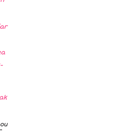
/ar
ea
-
ak
ou
r