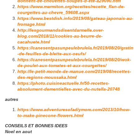
donnent-de-chouettes-soupes-d-ete-a29090.htm
https://www.marmiton.org/recettes/recette_flan-de-
courgettes-au-chevre_59608.aspx
https://www.bestdish.info/2019/08/gateau-japonais-au-
fromage.html
http://lesgourmandsdisentdarmelle.over-
blog.com/2018/11/cookies-au-beurre-de-
cacahuete.html
https://canesentpasunpeulebrulela.fr/2019/08/20/gratin
-de-feuilles-de-blette-aux-oeufs/
https://canesentpasunpeulebrulela.fr/2019/08/20/wok-
de-poulet-aux-tomates-et-aux-courgettes/
http://le-petit-monde-de-manue.com/2019/08/recettes-
des-regions-moussaka.html
https://photo.cuisineactuelle.fr/50-recettes-
absolument-dementielles-avec-du-nutella-20748
autres
https://www.adventuresofadiymom.com/2013/10/how-
to-make-pinecone-flowers.html
CONSEILS ET BONNES IDEES
Noel en aout