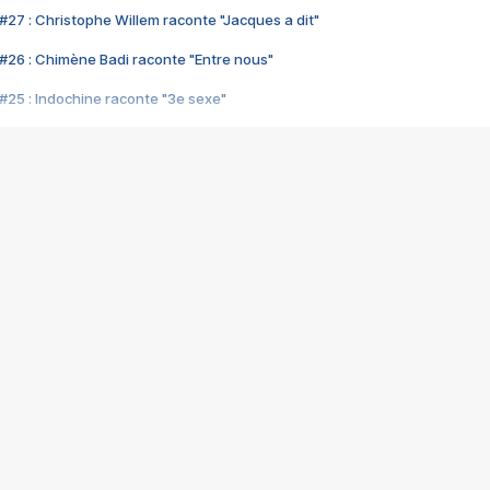
#27 : Christophe Willem raconte "Jacques a dit"
#26 : Chimène Badi raconte "Entre nous"
#25 : Indochine raconte "3e sexe"
#24 : Zaho raconte "C'est chelou"
#23 : Patrick Bruel raconte "Au café des délices"
#22 : Kyo raconte "Le chemin"
#21 : Nolwenn Leroy raconte "Cassé"
#20 : Patrick Hernandez raconte "Born to be alive"
#19 : Lorie raconte "Près de moi"
#18 : Michael Jones raconte "A nos actes manqués" (avec Jean-Jacque
#17 : Khaled raconte "Aïcha"
#16 : Corneille raconte "Parce qu'on vient de loin"