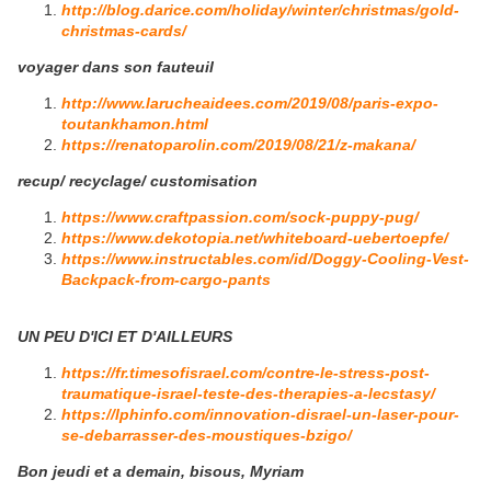
http://blog.darice.com/holiday/winter/christmas/gold-
christmas-cards/
voyager dans son fauteuil
http://www.larucheaidees.com/2019/08/paris-expo-
toutankhamon.html
https://renatoparolin.com/2019/08/21/z-makana/
recup/ recyclage/ customisation
https://www.craftpassion.com/sock-puppy-pug/
https://www.dekotopia.net/whiteboard-uebertoepfe/
https://www.instructables.com/id/Doggy-Cooling-Vest-
Backpack-from-cargo-pants
UN PEU D'ICI ET D'AILLEURS
https://fr.timesofisrael.com/contre-le-stress-post-
traumatique-israel-teste-des-therapies-a-lecstasy/
https://lphinfo.com/innovation-disrael-un-laser-pour-
se-debarrasser-des-moustiques-bzigo/
​​​​​​​Bon jeudi et a demain, bisous, Myriam