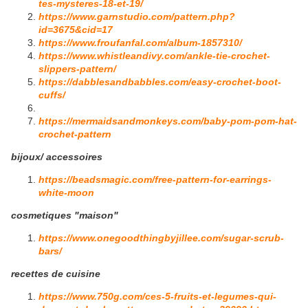
tes-mysteres-18-et-19/
https://www.garnstudio.com/pattern.php?
id=3675&cid=17
https://www.froufanfal.com/album-1857310/
https://www.whistleandivy.com/ankle-tie-crochet-
slippers-pattern/
https://dabblesandbabbles.com/easy-crochet-boot-
cuffs/
https://mermaidsandmonkeys.com/baby-pom-pom-hat-
crochet-pattern
bijoux/ accessoires
https://beadsmagic.com/free-pattern-for-earrings-
white-moon
cosmetiques "maison"
https://www.onegoodthingbyjillee.com/sugar-scrub-
bars/
recettes de cuisine
https://www.750g.com/ces-5-fruits-et-legumes-qui-