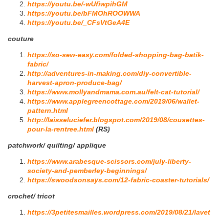
https://youtu.be/-wUfiwpihGM
https://youtu.be/bFMOhROOWWA
https://youtu.be/_CFsVtGeA4E
couture
https://so-sew-easy.com/folded-shopping-bag-batik-
fabric/
http://adventures-in-making.com/diy-convertible-
harvest-apron-produce-bag/
https://www.mollyandmama.com.au/felt-cat-tutorial/
https://www.applegreencottage.com/2019/06/wallet-
pattern.html
http://laisseluciefer.blogspot.com/2019/08/cousettes-
pour-la-rentree.html
(RS)
patchwork/ quilting/ applique
https://www.arabesque-scissors.com/july-liberty-
society-and-pemberley-beginnings/
https://swoodsonsays.com/12-fabric-coaster-tutorials/
crochet/ tricot
https://3petitesmailles.wordpress.com/2019/08/21/lavet