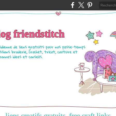
log friendstitch
tidienne de liens gratuits pour nos passe-temps
ssions broderie, crochet, tricot, couture et
bonnes idees et conseils.
liens creatifs gratuits, free craft links