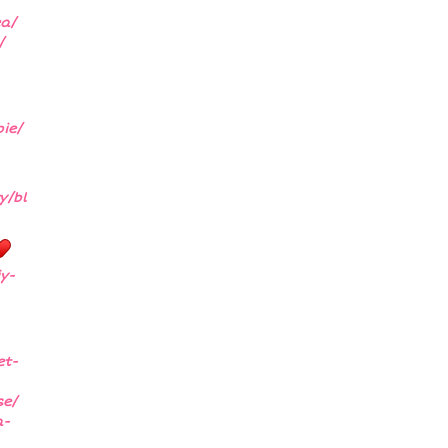
ea/
/
ie/
y/bl
y-
et-
se/
a-