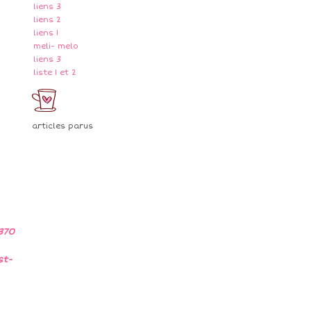
liens 3
liens 2
liens 1
meli- melo
liens 3
liste 1 et 2
articles parus
370
st-