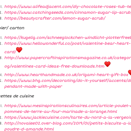
https://www.alifeadjacent.com/diy-chocolate-roses-tub-t
https://www.catchingseeds.com/cinnamon-sugar-lip-scrub
https://beautycrafter.com/lemon-sugar-scrub/
ier/ carton
https://kugelig.com/schneeglockchen-windlicht-plotterfreeb
https://www.hellowonderful.co/post/valentine-bear-heart-
card/
http://www.papercraftinspirationsmagazine.co.uk/categor
og/valentines-card-ideas-free-downloads.htm
http://www.hearthandmade.co.uk/origami-heart-gift-box
https://www.bhg.com/decorating/do-it-yourself/accents/di
pendant-made-with-paper
ettes de cuisine
https://www.mesinspirationsculinaires.com/article-poulet-
pommes-de-terre-au-four-marinade-a-lorange.html
https://www.jackiecuisine.com/tarte-du-nord-a-la-vergeoi
http://novalee02.over-blog.com/2019/01/petits-biscuits-a-l
poudre-d-amande.html