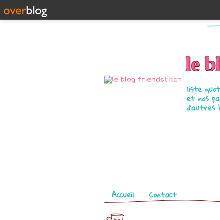
le b
liste quo
et nos pa
d'autres 
Pages
Accueil
Contact