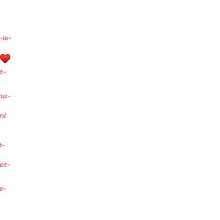
-le-
t-
na-
ml
t-
et-
e-