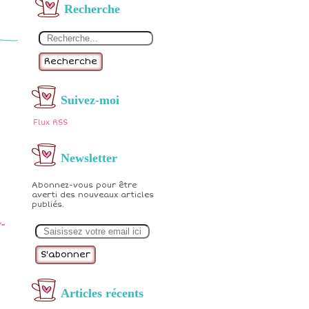
Recherche
Recherche
Suivez-moi
Flux RSS
Newsletter
Abonnez-vous pour être
averti des nouveaux articles
publiés.
E
-
m
a
i
l
Articles récents