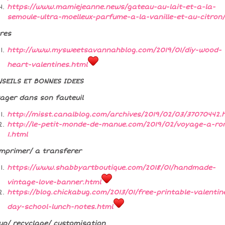
https://www.mamiejeanne.news/gateau-au-lait-et-a-la-
semoule-ultra-moelleux-parfume-a-la-vanille-et-au-citron/
res
http://www.mysweetsavannahblog.com/2019/01/diy-wood-
heart-valentines.html
SEILS ET BONNES IDEES
ager dans son fauteuil
http://misst.canalblog.com/archives/2019/02/03/37070442.
http://le-petit-monde-de-manue.com/2019/02/voyage-a-ro
1.html
mprimer/ a transferer
https://www.shabbyartboutique.com/2018/01/handmade-
vintage-love-banner.html
https://blog.chickabug.com/2013/01/free-printable-valentin
day-school-lunch-notes.html
up/ recyclage/ customisation