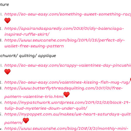
ture
https://so-sew-easy.com/something-sweet-something-rac
https://apairandasparediy.com/2013/01/diy-balenciaga-
inspired-ruffle-skirt/
https://www.sewcanshe.com/blog/2019/1/25/perfect-diy-
wallet-free-sewing-pattern
chwork/ quilting/ applique
https://so-sew-easy.com/scrappy-valentines-day-pincushi
https://so-sew-easy.com/valentines-kissing-fish-mug-rug/
https://www.butterflythreadsquilting.com/2017/01/free-
pattern-valentine-trio.html
https://mypatchwork.wordpress.com/2019/02/03/block-29-
tulip-bud-mysteries-down-under-quilt/
https://mypoppet.com.au/makes/we-heart-saturdays-quilt
pattern/
https://www.sewcanshe.com/blog/2018/3/21/monthly-mini-