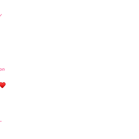
y
on
-