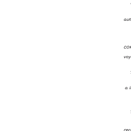
aut
CON
voy
a i
rec