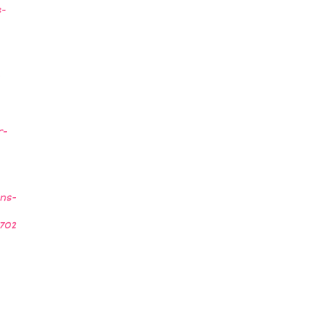
s-
r-
ns-
3702