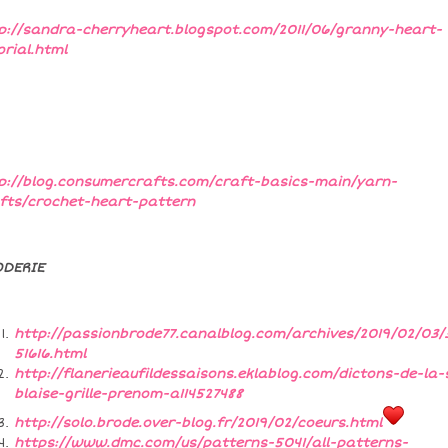
p://sandra-cherryheart.blogspot.com/2011/06/granny-heart-
orial.html
p://blog.consumercrafts.com/craft-basics-main/yarn-
fts/crochet-heart-pattern
ODERIE
http://passionbrode77.canalblog.com/archives/2019/02/03/
51616.html
http://flanerieaufildessaisons.eklablog.com/dictons-de-la-
blaise-grille-prenom-a114527488
http://solo.brode.over-blog.fr/2019/02/coeurs.html
https://www.dmc.com/us/patterns-5041/all-patterns-