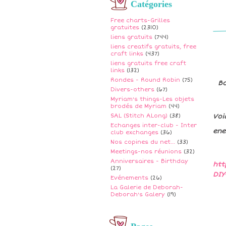
Catégories
Free charts-Grilles
gratuites
(2310)
liens gratuits
(744)
liens creatifs gratuits, free
craft links
(437)
liens gratuits free craft
links
(132)
Rondes - Round Robin
(75)
Bo
Divers-others
(67)
Myriam's things-Les objets
brodés de Myriam
(44)
SAL (Stitch ALong)
(38)
Voi
Echanges inter-club - Inter
ene
club exchanges
(36)
Nos copines du net...
(33)
Meetings-nos réunions
(32)
Anniversaires - Birthday
htt
(27)
DIY
Evénements
(26)
La Galerie de Deborah-
Deborah's Galery
(19)