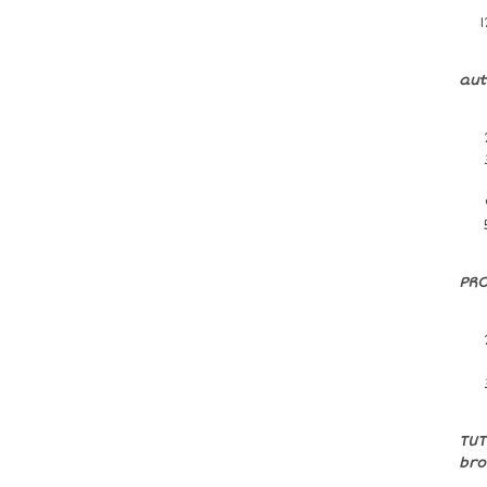
aut
PRO
TU
bro