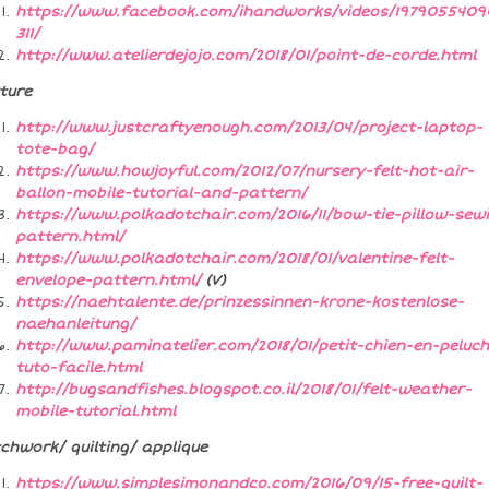
https://www.facebook.com/ihandworks/videos/1979055409
311/
http://www.atelierdejojo.com/2018/01/point-de-corde.html
ture
http://www.justcraftyenough.com/2013/04/project-laptop-
tote-bag/
https://www.howjoyful.com/2012/07/nursery-felt-hot-air-
ballon-mobile-tutorial-and-pattern/
https://www.polkadotchair.com/2016/11/bow-tie-pillow-sew
pattern.html/
https://www.polkadotchair.com/2018/01/valentine-felt-
envelope-pattern.html/
(V)
https://naehtalente.de/prinzessinnen-krone-kostenlose-
naehanleitung/
http://www.paminatelier.com/2018/01/petit-chien-en-peluch
tuto-facile.html
http://bugsandfishes.blogspot.co.il/2018/01/felt-weather-
mobile-tutorial.html
chwork/ quilting/ applique
https://www.simplesimonandco.com/2016/09/15-free-quilt-