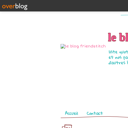
le b
liste quo
et nos pa
d'autres 
Pages
Accueil
Contact