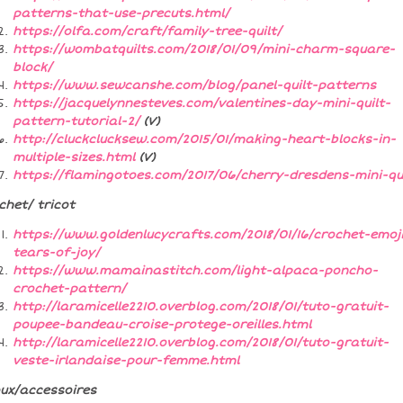
patterns-that-use-precuts.html/
https://olfa.com/craft/family-tree-quilt/
https://wombatquilts.com/2018/01/09/mini-charm-square-
block/
https://www.sewcanshe.com/blog/panel-quilt-patterns
https://jacquelynnesteves.com/valentines-day-mini-quilt-
pattern-tutorial-2/
(V)
http://cluckclucksew.com/2015/01/making-heart-blocks-in-
multiple-sizes.html
(V)
https://flamingotoes.com/2017/06/cherry-dresdens-mini-qui
chet/ tricot
https://www.goldenlucycrafts.com/2018/01/16/crochet-emoj
tears-of-joy/
https://www.mamainastitch.com/light-alpaca-poncho-
crochet-pattern/
http://laramicelle2210.overblog.com/2018/01/tuto-gratuit-
poupee-bandeau-croise-protege-oreilles.html
http://laramicelle2210.overblog.com/2018/01/tuto-gratuit-
veste-irlandaise-pour-femme.html
oux/accessoires