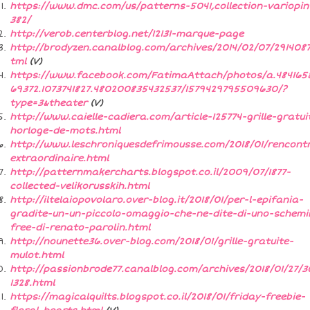
https://www.dmc.com/us/patterns-5041,collection-variopin
382/
http://verob.centerblog.net/12131-marque-page
http://brodyzen.canalblog.com/archives/2014/02/07/2914087
tml
(V)
https://www.facebook.com/FatimaAttach/photos/a.4841658
69372.1073741827.480200835432537/1579429795509630/?
type=3&theater
(V)
http://www.caielle-cadiera.com/article-125774-grille-gratui
horloge-de-mots.html
http://www.leschroniquesdefrimousse.com/2018/01/rencont
extraordinaire.html
http://patternmakercharts.blogspot.co.il/2009/07/1877-
collected-velikorusskih.html
http://iltelaiopovolaro.over-blog.it/2018/01/per-l-epifania-
gradite-un-un-piccolo-omaggio-che-ne-dite-di-uno-schemi
free-di-renato-parolin.html
http://nounette36.over-blog.com/2018/01/grille-gratuite-
mulot.html
http://passionbrode77.canalblog.com/archives/2018/01/27/
1328.html
https://magicalquilts.blogspot.co.il/2018/01/friday-freebie-