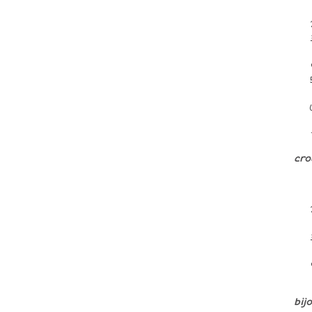
cro
bij