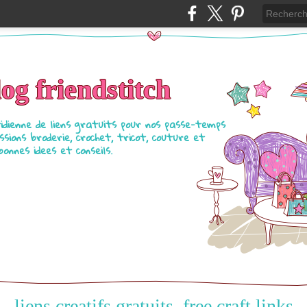
log friendstitch
tidienne de liens gratuits pour nos passe-temps
ssions broderie, crochet, tricot, couture et
bonnes idees et conseils.
liens creatifs gratuits, free craft links