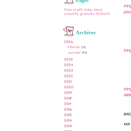
Pages
htt
free craft links, liens
pla
creatifs gratuits 10/06/14
Archives
2026
Février
(4)
htt
Janvier
(14)
2025
2024
2023
2022
2021
2020
htt
2019
deb
2018
2017
2016
BR
2015
2014
xxx
2013