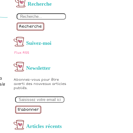
Recherche
Recherche
Suivez-moi
Flux RSS
Newsletter
a
Abonnez-vous pour être
ais
averti des nouveaux articles
publiés.
E
m
a
i
l
Articles récents