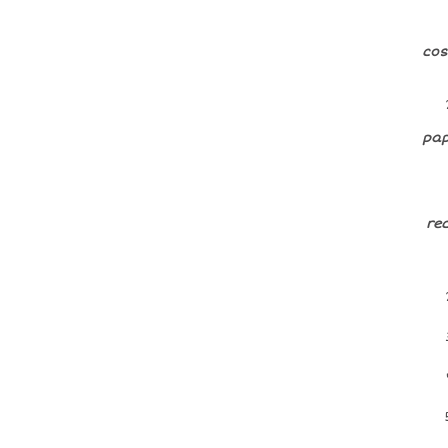
cos
pap
rec