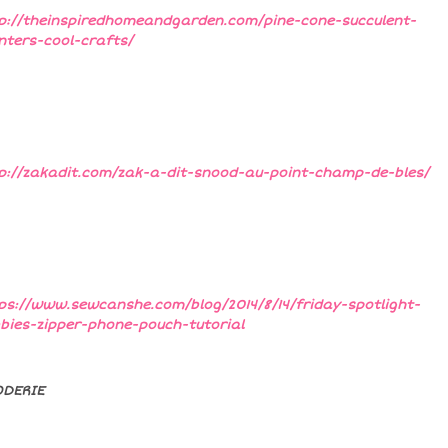
p://theinspiredhomeandgarden.com/pine-cone-succulent-
nters-cool-crafts/
p://zakadit.com/zak-a-dit-snood-au-point-champ-de-bles/
ps://www.sewcanshe.com/blog/2014/8/14/friday-spotlight-
bies-zipper-phone-pouch-tutorial
ODERIE