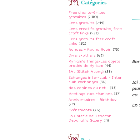
Catégories
Free charts-Grilles
gratuites
(2310)
liens gratuits
(744)
liens creatifs gratuits, free
craft links
(437)
liens gratuits free craft
links
(132)
Rondes - Round Robin
(75)
Divers-others
(67)
Myriam's things-Les objets
Bon
brodés de Myriam
(44)
SAL (Stitch ALong)
(38)
Echanges inter-club - Inter
club exchanges
(36)
Ici
Nos copines du net...
(33)
plui
Meetings-nos réunions
(32)
ca 
Anniversaires - Birthday
(27)
En f
Evénements
(26)
La Galerie de Deborah-
Deborah's Galery
(19)