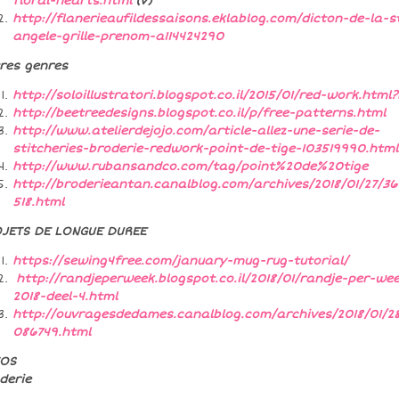
floral-hearts.html
(V)
http://flanerieaufildessaisons.eklablog.com/dicton-de-la-s
angele-grille-prenom-a114424290
res genres
http://soloillustratori.blogspot.co.il/2015/01/red-work.html
http://beetreedesigns.blogspot.co.il/p/free-patterns.html
http://www.atelierdejojo.com/article-allez-une-serie-de-
stitcheries-broderie-redwork-point-de-tige-103519990.html
http://www.rubansandco.com/tag/point%20de%20tige
http://broderieantan.canalblog.com/archives/2018/01/27/3
518.html
JETS DE LONGUE DUREE
https://sewing4free.com/january-mug-rug-tutorial/
http://randjeperweek.blogspot.co.il/2018/01/randje-per-we
2018-deel-4.html
http://ouvragesdedames.canalblog.com/archives/2018/01/2
086749.html
TOS
derie