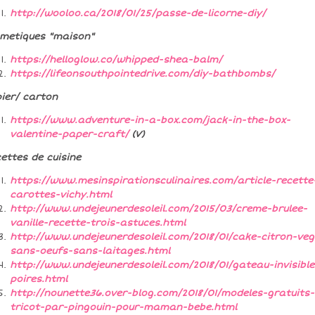
http://wooloo.ca/2018/01/25/passe-de-licorne-diy/
metiques "maison"
https://helloglow.co/whipped-shea-balm/
https://lifeonsouthpointedrive.com/diy-bathbombs/
ier/ carton
https://www.adventure-in-a-box.com/jack-in-the-box-
valentine-paper-craft/
(V)
ettes de cuisine
https://www.mesinspirationsculinaires.com/article-recette
carottes-vichy.html
http://www.undejeunerdesoleil.com/2015/03/creme-brulee-
vanille-recette-trois-astuces.html
http://www.undejeunerdesoleil.com/2018/01/cake-citron-ve
sans-oeufs-sans-laitages.html
http://www.undejeunerdesoleil.com/2018/01/gateau-invisible
poires.html
http://nounette36.over-blog.com/2018/01/modeles-gratuits-
tricot-par-pingouin-pour-maman-bebe.html