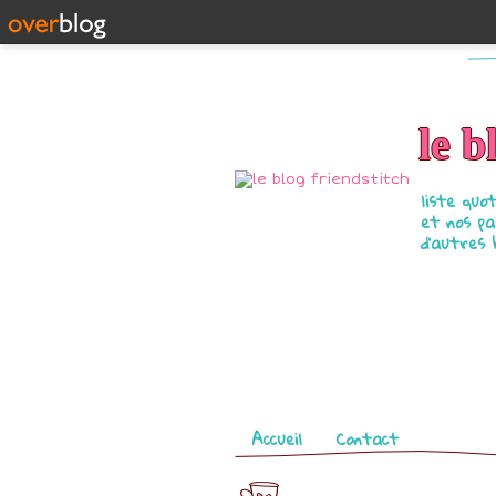
le b
liste quo
et nos pa
d'autres 
Pages
Accueil
Contact