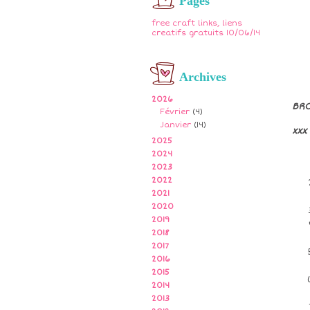
Pages
free craft links, liens
creatifs gratuits 10/06/14
Archives
2026
BR
Février
(4)
Janvier
(14)
xxx
2025
2024
2023
2022
2021
2020
2019
2018
2017
2016
2015
2014
2013