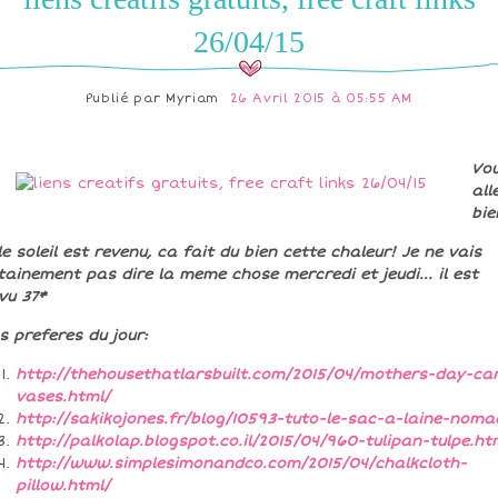
26/04/15
Publié par
Myriam
26 Avril 2015 à 05:55 AM
Vo
all
bie
 le soleil est revenu, ca fait du bien cette chaleur! Je ne vais
tainement pas dire la meme chose mercredi et jeudi... il est
vu 37*
ns preferes du jour:
http://thehousethatlarsbuilt.com/2015/04/mothers-day-ca
vases.html/
http://sakikojones.fr/blog/10593-tuto-le-sac-a-laine-noma
http://palkolap.blogspot.co.il/2015/04/960-tulipan-tulpe.ht
http://www.simplesimonandco.com/2015/04/chalkcloth-
pillow.html/