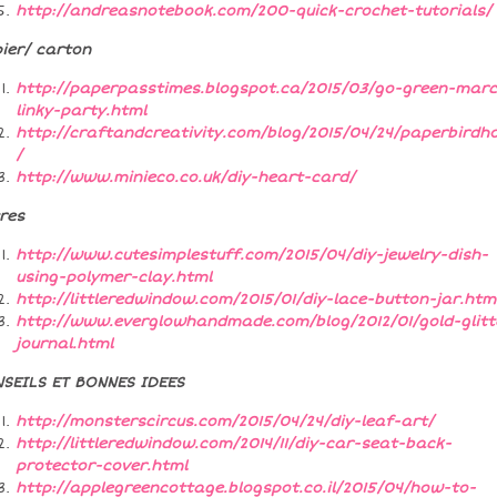
http://andreasnotebook.com/200-quick-crochet-tutorials/
ier/ carton
http://paperpasstimes.blogspot.ca/2015/03/go-green-mar
linky-party.html
http://craftandcreativity.com/blog/2015/04/24/paperbirdh
/
http://www.minieco.co.uk/diy-heart-card/
res
http://www.cutesimplestuff.com/2015/04/diy-jewelry-dish-
using-polymer-clay.html
http://littleredwindow.com/2015/01/diy-lace-button-jar.htm
http://www.everglowhandmade.com/blog/2012/01/gold-glitt
journal.html
SEILS ET BONNES IDEES
http://monsterscircus.com/2015/04/24/diy-leaf-art/
http://littleredwindow.com/2014/11/diy-car-seat-back-
protector-cover.html
http://applegreencottage.blogspot.co.il/2015/04/how-to-