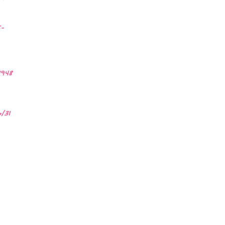
5-
1948
/31