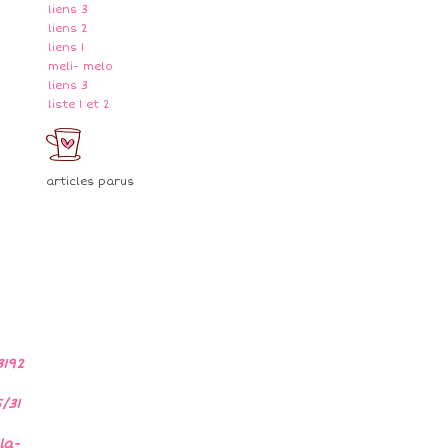
liens 3
liens 2
liens 1
meli- melo
liens 3
liste 1 et 2
articles parus
3192
/31
la-