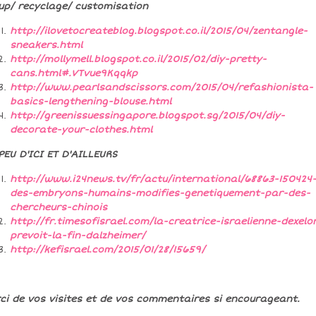
up/ recyclage/ customisation
http://ilovetocreateblog.blogspot.co.il/2015/04/zentangle-
sneakers.html
http://mollymell.blogspot.co.il/2015/02/diy-pretty-
cans.html#.VTvue9Kqqkp
http://www.pearlsandscissors.com/2015/04/refashionista-
basics-lengthening-blouse.html
http://greenissuessingapore.blogspot.sg/2015/04/diy-
decorate-your-clothes.html
PEU D'ICI ET D'AILLEURS
http://www.i24news.tv/fr/actu/international/68863-150424
des-embryons-humains-modifies-genetiquement-par-des-
chercheurs-chinois
http://fr.timesofisrael.com/la-creatrice-israelienne-dexelo
prevoit-la-fin-dalzheimer/
http://kefisrael.com/2015/01/28/15659/
ci de vos visites et de vos commentaires si encourageant.