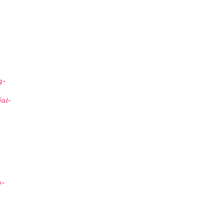
g-
al-
o-