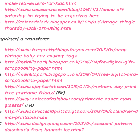
make-felt-letters-for-kids.html
http://www.sewcanshe.com/blog/2015/4/24/show-off-
saturday-im-trying-to-be-organized-here
http://coloradolady.blogspot.co.il/2014/03/vintage-thingie-
thursday-wall-art-using.html
mprimer/ a transferer
http://www.freeprettythingsforyou.com/2015/04/baby-
vintage-baby-boy-cowboy-tags
http://meinlilapark.blogspot.co.il/2015/04/fre-digital-gift-
scrapbooking-paper.html
http://meinlilapark.blogspot.co.il/2015/04/free-digital-bird-
scrapbooking-paper.html
http://www.ajoyfulriot.com/2015/04/24/mothers-day-print-
free-printable-friday/
(FM)
http://www.apieceofrainbow.com/printable-paper-mom-
glasses/
(FM)
http://www.avecses10ptitsdoigts.com/2015/04/calendrier-d
mai-printable.html
http://www.designsponge.com/2015/04/weekend-pattern-
downloads-from-hannah-lee.html?