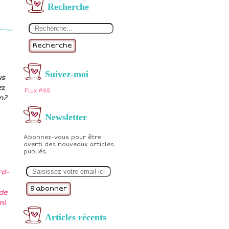
Recherche
Recherche
Suivez-moi
us
ez
Flux RSS
n?
Newsletter
Abonnez-vous pour être
averti des nouveaux articles
publiés.
E
m
rd-
a
i
de
l
ml
Articles récents