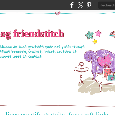
log friendstitch
tidienne de liens gratuits pour nos passe-temps
ssions broderie, crochet, tricot, couture et
bonnes idees et conseils.
liens creatifs gratuits, free craft links