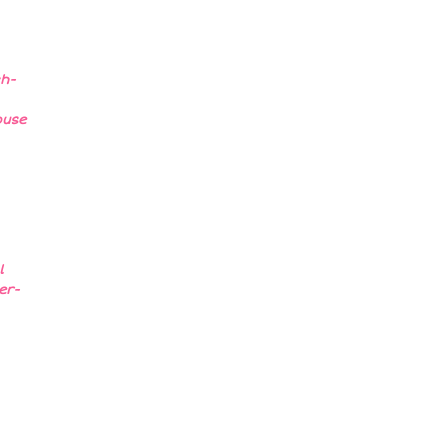
ch-
ouse
l
er-