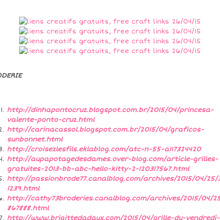
ODERIE
http://dinhapontocruz.blogspot.com.br/2015/04/princesa-
valente-ponto-cruz.html
http://carinacassol.blogspot.com.br/2015/04/graficos-
sunbonnet.html
http://croisezlesfils.eklablog.com/atc-n-55-a117324420
http://aupapotagedesdames.over-blog.com/article-grilles-
gratuites-2013-bb-abc-hello-kitty-2-120317567.html
http://passionbrode77.canalblog.com/archives/2015/04/25/
1239.html
http://cathy73broderies.canalblog.com/archives/2015/04/25
867888.html
http://www.brigittedadaux.com/2015/04/grille-du-vendredi-