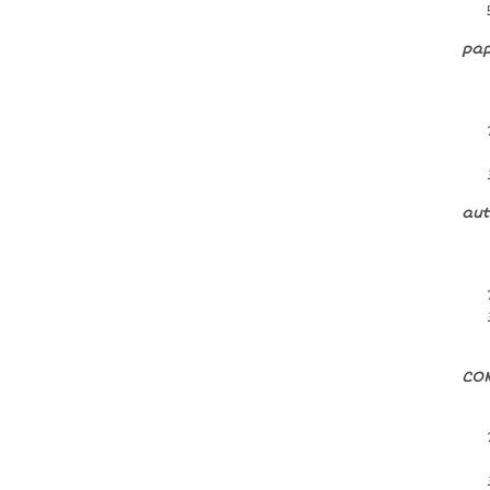
pap
aut
CON