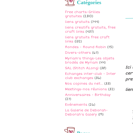
Catégories
Free charts-Grilles
gratuites
(2310)
liens gratuits
(744)
liens creatifs gratuits, free
craft links
(437)
liens gratuits free craft
links
(132)
Rondes - Round Robin
(75)
Divers-others
(67)
Myriam's things-Les objets
brodés de Myriam
(44)
Ici
SAL (Stitch ALong)
(38)
cer
Echanges inter-club - Inter
club exchanges
(36)
pre
Nos copines du net...
(33)
Meetings-nos réunions
(32)
lie
Anniversaires - Birthday
(27)
Evénements
(26)
La Galerie de Deborah-
Deborah's Galery
(19)