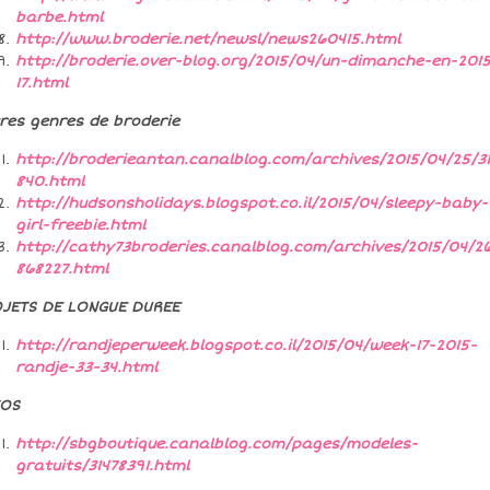
barbe.html
http://www.broderie.net/newsl/news260415.html
http://broderie.over-blog.org/2015/04/un-dimanche-en-201
17.html
res genres de broderie
http://broderieantan.canalblog.com/archives/2015/04/25/3
840.html
http://hudsonsholidays.blogspot.co.il/2015/04/sleepy-baby-
girl-freebie.html
http://cathy73broderies.canalblog.com/archives/2015/04/26
868227.html
JETS DE LONGUE DUREE
http://randjeperweek.blogspot.co.il/2015/04/week-17-2015-
randje-33-34.html
TOS
http://sbgboutique.canalblog.com/pages/modeles-
gratuits/31478391.html