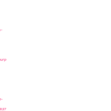
a-
uurp
e-
3137