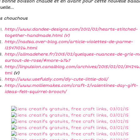
 bonne boisson chaude et en avant pour cette nouvelle balla
uelle...
ns chouchous
http://www.dandee-designs.com/2012/02/hearts-stitched-
together-handmade.html (V)
http://nadsa.over-blog.com/article-violettes-de-parme-
125471026.html
http://allmadehere.fr/2015/02/quelques-nuances-de-gris-m
surtout-de-rose/#more-6767
http://linpulsion.canalblog.com/archives/2015/02/02/314246
tml
(V)
http://www.usefuldiy.com/diy-cute-little-doll/
http://www.molliemakes.com/craft-2/valentines-day-gift-
ideas-felt-squirrel-brooch/