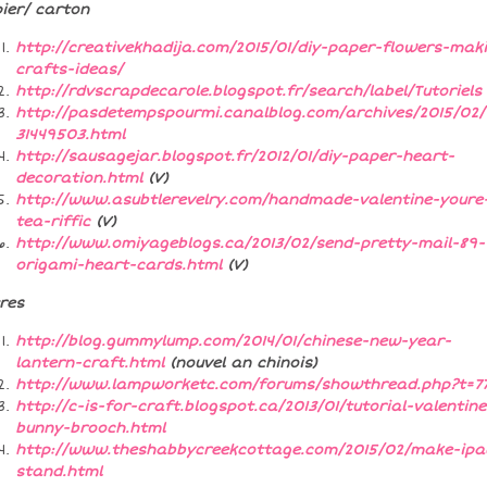
ier/ carton
http://creativekhadija.com/2015/01/diy-paper-flowers-mak
crafts-ideas/
http://rdvscrapdecarole.blogspot.fr/search/label/Tutoriels
http://pasdetempspourmi.canalblog.com/archives/2015/02/
31449503.html
http://sausagejar.blogspot.fr/2012/01/diy-paper-heart-
decoration.html
(V)
http://www.asubtlerevelry.com/handmade-valentine-youre
tea-riffic
(V)
http://www.omiyageblogs.ca/2013/02/send-pretty-mail-89-
origami-heart-cards.html
(V)
res
http://blog.gummylump.com/2014/01/chinese-new-year-
lantern-craft.html
(nouvel an chinois)
http://www.lampworketc.com/forums/showthread.php?t=77
http://c-is-for-craft.blogspot.ca/2013/01/tutorial-valentine
bunny-brooch.html
http://www.theshabbycreekcottage.com/2015/02/make-ipa
stand.html