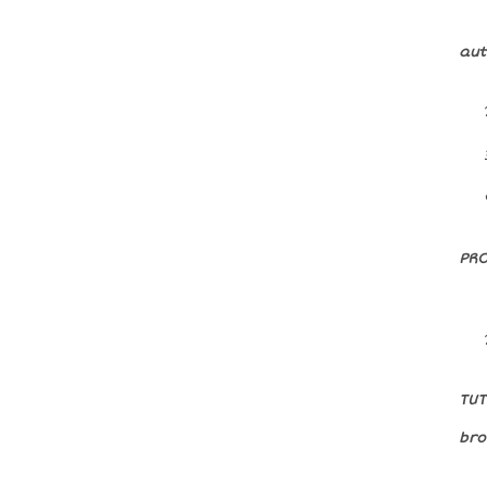
aut
PRO
TU
bro