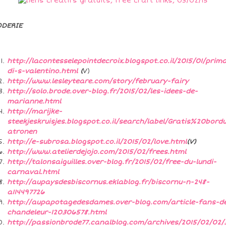
ODERIE
http://lacontesselepointdecroix.blogspot.co.il/2015/01/prim
di-s-valentino.html
(
V)
http://www.lesleyteare.com/story/february-fairy
http://solo.brode.over-blog.fr/2015/02/les-idees-de-
marianne.html
http://marijke-
steekjeskruisjes.blogspot.co.il/search/label/Gratis%20bord
atronen
http://e-subrosa.blogspot.co.il/2015/02/love.html
(V)
http://www.atelierdejojo.com/2015/02/frees.html
http://talonsaiguilles.over-blog.fr/2015/02/free-du-lundi-
carnaval.html
http://aupaysdesbiscornus.eklablog.fr/biscornu-n-248-
a114497726
http://aupapotagedesdames.over-blog.com/article-fans-d
chandeleur-120306578.html
http://passionbrode77.canalblog.com/archives/2015/02/02/