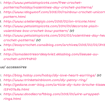
http://www.petalstopicots.com/free-crochet-
patterns/holiday/valentines-day-crochet-patterns/
http://www.1dogwoof.com/2015/01/rainbow-crochet-unicor
pattern.html
http://www.atelierdejojo.com/2015/02/on-tricote.html
http://www.petalstopicots.com/2014/01/decorate-plain-
valentines-box-crochet-bow-pattern/
(V)
http://www.petalstopicots.com/2012/02/valentines-day-he
crochet-patterns/
(V)
http://easycrochet.canalblog.com/archives/2015/02/02/314
6.html
http://lamalleotresordesylvie2.eklablog.com/liseuse-au-
crochet-a114494840
oux/ accessoires
http://blog.hobzy.com/hobzy/diy-love-heart-earrings/
(V)
http://www.trinketsinbloom.com/diy-penny-ring/
http://gedane.over-blog.com/article-diy-tuto-broche-tisse
125407636.html
http://www.doodlecraftblog.com/2015/01/wire-wrapped-
rings.html