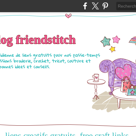
log friendstitch
tidienne de liens gratuits pour nos passe-temps
ssions broderie, crochet, tricot, couture et
bonnes idees et conseils.
liens creatifs gratuits, free craft links,