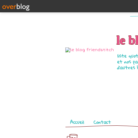
le b
liste quo
et nos pa
d'autres 
Pages
Accueil
Contact