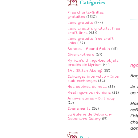
Catégories
Free charts-Grilles
gratuites
(2310)
liens gratuits
(744)
liens creatifs gratuits, free
craft links
(437)
liens gratuits free craft
links
(132)
Rondes - Round Robin
(75)
Divers-others
(67)
Myriam's things-Les objets
brodés de Myriam
(44)
ngo
SAL (Stitch ALong)
(38)
Bon
Echanges inter-club - Inter
club exchanges
(36)
Je 
Nos copines du net...
(33)
Meetings-nos réunions
(32)
un 
Anniversaires - Birthday
(27)
Mai
Evénements
(26)
ref
La Galerie de Deborah-
l’h
Deborah's Galery
(19)
chu
don