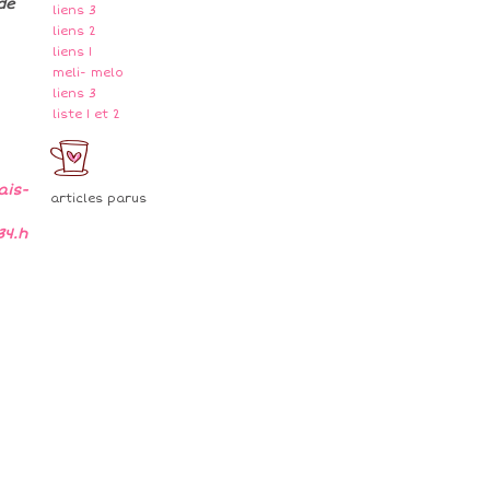
de
liens 3
liens 2
liens 1
meli- melo
liens 3
liste 1 et 2
ais-
articles parus
34.h