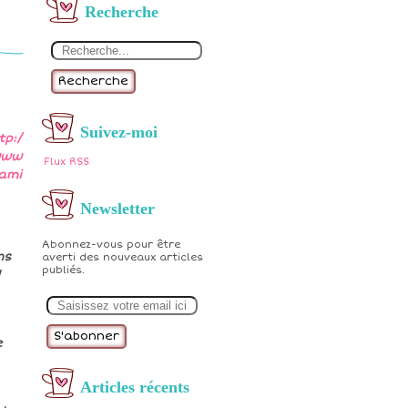
Recherche
Recherche
Suivez-moi
tp:/
www
Flux RSS
lami
Newsletter
Abonnez-vous pour être
ns
averti des nouveaux articles
publiés.
!
E
m
a
i
e
l
Articles récents