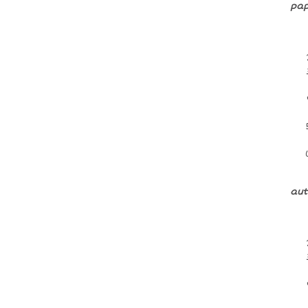
pap
aut