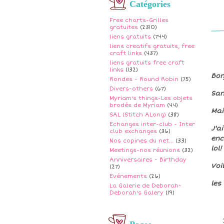
Catégories
Free charts-Grilles
gratuites
(2310)
liens gratuits
(744)
liens creatifs gratuits, free
craft links
(437)
liens gratuits free craft
links
(132)
Bon
Rondes - Round Robin
(75)
Divers-others
(67)
San
Myriam's things-Les objets
brodés de Myriam
(44)
Mai
SAL (Stitch ALong)
(38)
Echanges inter-club - Inter
J'a
club exchanges
(36)
enc
Nos copines du net...
(33)
lol!
Meetings-nos réunions
(32)
Anniversaires - Birthday
Voi
(27)
Evénements
(26)
les
La Galerie de Deborah-
Deborah's Galery
(19)