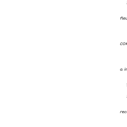
fle
CON
a i
rec