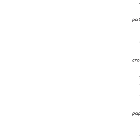
pat
cro
pap