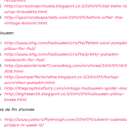
refashion/
http://acreativeprincess.blogspot.co.il/2014/09/old-belts-t
wrap-bracelets.html
http://apairandasparediy.com/2014/09/before-after-the-
vintage-kimono.html
loween
http://www.bhg.com/halloween/crafts/felted-wool-pumpki
pillow-for-fall/
http://www.bhg.com/halloween/crafts/pretty-pumpkin-
tablecloth-for-fall/
http://passionbrode77.canalblog.com/archives/2014/09/13/
3018.html
http://plumperfectandme.blogspot.co.il/2014/09/burlap-
accordian-pumpkin.html
http://thegraphicsfairy.com/vintage-halloween-spider-im
http://eighteen25.blogspot.co.il/2014/09/halloween-pillow-
boxes.html
es de fin d'annee
http://www.justcraftyenough.com/2014/09/advent-calenda
project-14-week-12/