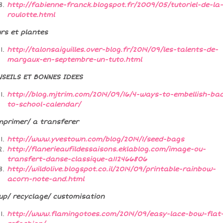
http://fabienne-franck.blogspot.fr/2009/05/tutoriel-de-la-
roulotte.html
urs et plantes
http://talonsaiguilles.over-blog.fr/2014/09/les-talents-de-
margaux-en-septembre-un-tuto.html
SEILS ET BONNES IDEES
http://blog.mjtrim.com/2014/09/16/4-ways-to-embellish-ba
to-school-calendar/
mprimer/ a transferer
http://www.yvestown.com/blog/2014/1/seed-bags
http://flanerieaufildessaisons.eklablog.com/image-ou-
transfert-danse-classique-a112466806
http://wildolive.blogspot.co.il/2014/09/printable-rainbow-
acorn-note-and.html
up/ recyclage/ customisation
http://www.flamingotoes.com/2014/09/easy-lace-bow-flat