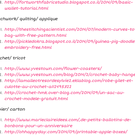
http://fortworthfabricstudio.blogspot.co.il/2014/09/basic-
wallet-tutorial.html
chwork/ quilting/ applique
http://thestitchingscientist.com/2014/07/modern-curves-to
bag-with-free-pattern.html
http://pickledokra.blogspot.co.il/2014/09/guinea-pig-doodle
embroidery-free.html
chet/ tricot
http://www.yvestown.com/flower-coasters/
http://www.yvestown.com/blog/2014/2/crochet-baby-hange
http://lamalleotresordesylvie2.eklablog.com/robe-gilet-et-
culotte-au-crochet-a112495322
http://crochet-hmk.over-blog.com/2014/09/un-sac-au-
crochet-modele-gratuit.html
ier/ carton
http://www.marieclaireidees.com/,de-petits-ballotins-de-
bonbons-pour-un-anniversaire
http://ohhappyday.com/2014/09/printable-apple-boxes/