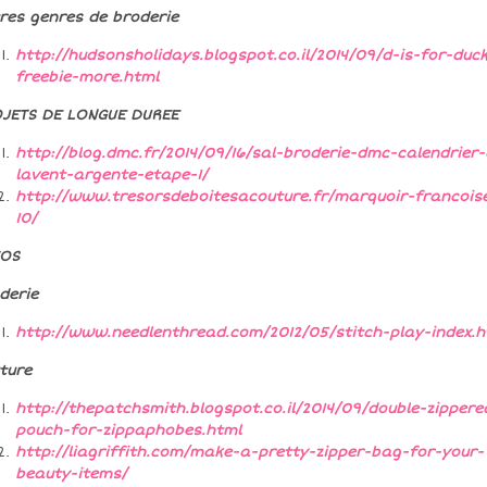
res genres de broderie
http://hudsonsholidays.blogspot.co.il/2014/09/d-is-for-duc
freebie-more.html
JETS DE LONGUE DUREE
http://blog.dmc.fr/2014/09/16/sal-broderie-dmc-calendrier-
lavent-argente-etape-1/
http://www.tresorsdeboitesacouture.fr/marquoir-francois
10/
TOS
derie
http://www.needlenthread.com/2012/05/stitch-play-index.h
ture
http://thepatchsmith.blogspot.co.il/2014/09/double-zippere
pouch-for-zippaphobes.html
http://liagriffith.com/make-a-pretty-zipper-bag-for-your-
beauty-items/