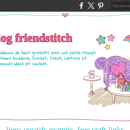
log friendstitch
tidienne de liens gratuits pour nos passe-temps
ssions broderie, crochet, tricot, couture et
bonnes idees et conseils.
liens creatifs gratuits, free craft links