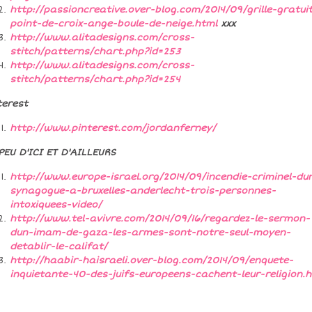
http://passioncreative.over-blog.com/2014/09/grille-gratui
point-de-croix-ange-boule-de-neige.html
xxx
http://www.alitadesigns.com/cross-
stitch/patterns/chart.php?id=253
http://www.alitadesigns.com/cross-
stitch/patterns/chart.php?id=254
terest
http://www.pinterest.com/jordanferney/
PEU D'ICI ET D'AILLEURS
http://www.europe-israel.org/2014/09/incendie-criminel-du
synagogue-a-bruxelles-anderlecht-trois-personnes-
intoxiquees-video/
http://www.tel-avivre.com/2014/09/16/regardez-le-sermon-
dun-imam-de-gaza-les-armes-sont-notre-seul-moyen-
detablir-le-califat/
http://haabir-haisraeli.over-blog.com/2014/09/enquete-
inquietante-40-des-juifs-europeens-cachent-leur-religion.