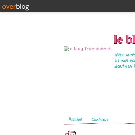
le b
liste quo
et nos pa
d'autres 
Pages
Accueil
Contact