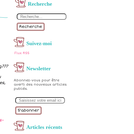
Recherche
Recherche
Suivez-moi
Flux RSS
g???
Newsletter
u
Abonnez-vous pour être
es,
averti des nouveaux articles
publiés.
E
m
a
i
l
s-
Articles récents