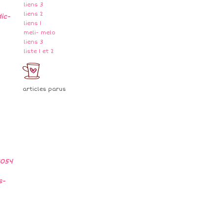
liens 3
liens 2
ic-
liens 1
meli- melo
liens 3
liste 1 et 2
articles parus
3054
s-